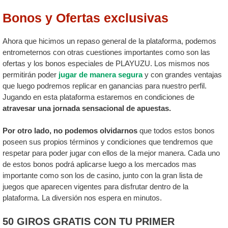
Bonos y Ofertas exclusivas
Ahora que hicimos un repaso general de la plataforma, podemos
entrometernos con otras cuestiones importantes como son las
ofertas y los bonos especiales de PLAYUZU. Los mismos nos
permitirán poder
jugar de manera segura
y con grandes ventajas
que luego podremos replicar en ganancias para nuestro perfil.
Jugando en esta plataforma estaremos en condiciones de
atravesar una jornada sensacional de apuestas.
Por otro lado, no podemos olvidarnos
que todos estos bonos
poseen sus propios términos y condiciones que tendremos que
respetar para poder jugar con ellos de la mejor manera. Cada uno
de estos bonos podrá aplicarse luego a los mercados mas
importante como son los de casino, junto con la gran lista de
juegos que aparecen vigentes para disfrutar dentro de la
plataforma. La diversión nos espera en minutos.
50 GIROS GRATIS CON TU PRIMER