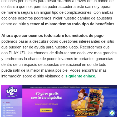
opciones pertinentes para desarrollarnos a través de un banco de
confianza que nos permita poder acceder a este casino y operar
de manera segura sin ningún tipo de complicaciones. Con ambas
opciones nosotros podremos iniciar nuestro camino de apuestas
dentro del sitio y
tener al mismo tiempo todo tipo de beneficios.
Ahora que conocemos todo sobre los métodos de pago
,
podemos pasar a descubrir otras cuestiones interesantes del sitio
que pueden ser de ayuda para nuestro juego. Recordemos que
con PLAYUZU las chances de disfrutar son cada vez mas grandes
y tendremos la chance de poder llevarnos importantes ganancias
dentro de un espacio de apuestas sensacional en donde todo
pueda salir de la mejor manera posible. Podes encontrar mas
información sobre el sitio visitando el
siguiente enlace.