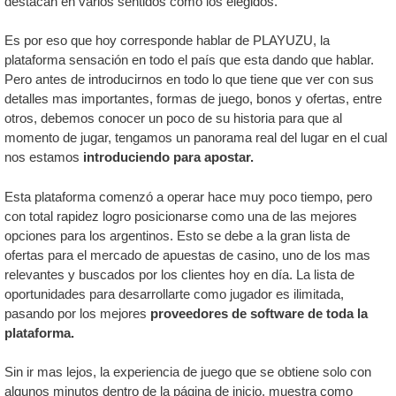
destacan en varios sentidos como los elegidos.
Es por eso que hoy corresponde hablar de PLAYUZU, la
plataforma sensación en todo el país que esta dando que hablar.
Pero antes de introducirnos en todo lo que tiene que ver con sus
detalles mas importantes, formas de juego, bonos y ofertas, entre
otros, debemos conocer un poco de su historia para que al
momento de jugar, tengamos un panorama real del lugar en el cual
nos estamos
introduciendo para apostar.
Esta plataforma comenzó a operar hace muy poco tiempo, pero
con total rapidez logro posicionarse como una de las mejores
opciones para los argentinos. Esto se debe a la gran lista de
ofertas para el mercado de apuestas de casino, uno de los mas
relevantes y buscados por los clientes hoy en día. La lista de
oportunidades para desarrollarte como jugador es ilimitada,
pasando por los mejores
proveedores de software de toda la
plataforma.
Sin ir mas lejos, la experiencia de juego que se obtiene solo con
algunos minutos dentro de la página de inicio, muestra como