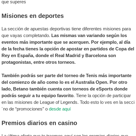
que superes
Misiones en deportes
La sección de apuestas deportivas tiene diferentes misiones para
que vayas completando.
Las mismas van variando según los
eventos más importante que se acerquen. Por ejemplo, al día
de la fecha tienes la opción de apostar en partidos de Copa del
Rey en España, donde el Real Madrid y Barcelona son
protagonistas, entre otros torneos.
También podrás ser parte del torneo de Tenis más importante
del comienzo de año como lo es el Australia Open. Por otro
lado, Betano también cuenta con torneos de eSports donde
podrás seguir a tu equipo favorito
. Tiene la opción de participar
en las misiones de League of Legends. Todo esto lo ves en la secci
´no de “promociones” o
desde aquí
Premios diarios en casino
La última oferta que te traemos aquí son los premios diarios que