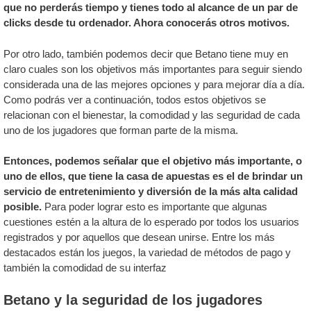
que no perderás tiempo y tienes todo al alcance de un par de
clicks desde tu ordenador. Ahora conocerás otros motivos.
Por otro lado, también podemos decir que Betano tiene muy en
claro cuales son los objetivos más importantes para seguir siendo
considerada una de las mejores opciones y para mejorar día a día.
Como podrás ver a continuación, todos estos objetivos se
relacionan con el bienestar, la comodidad y las seguridad de cada
uno de los jugadores que forman parte de la misma.
Entonces, podemos señalar que el objetivo más importante, o
uno de ellos, que tiene la casa de apuestas es el de brindar un
servicio de entretenimiento y diversión de la más alta calidad
posible.
Para poder lograr esto es importante que algunas
cuestiones estén a la altura de lo esperado por todos los usuarios
registrados y por aquellos que desean unirse. Entre los más
destacados están los juegos, la variedad de métodos de pago y
también la comodidad de su interfaz
Betano y la seguridad de los jugadores