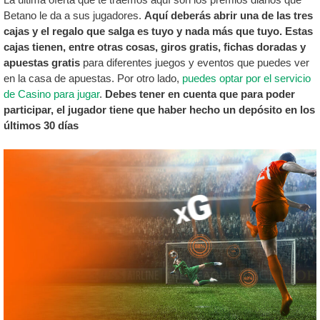
Betano le da a sus jugadores.
Aquí deberás abrir una de las tres
cajas y el regalo que salga es tuyo y nada más que tuyo. Estas
cajas tienen, entre otras cosas, giros gratis, fichas doradas y
apuestas gratis
para diferentes juegos y eventos que puedes ver
en la casa de apuestas. Por otro lado,
puedes optar por el servicio
de Casino para jugar
.
Debes tener en cuenta que para poder
participar, el jugador tiene que haber hecho un depósito en los
últimos 30 días