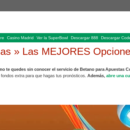
re
Casino Madrid
Ver la SuperBowl
Descargar 888
Descargar Cod
das » Las MEJORES Opcion
, no te quedes sin conocer el servicio de Betano para Apuestas 
da fondos extra para que hagas tus pronósticos.
Además,
abre una c