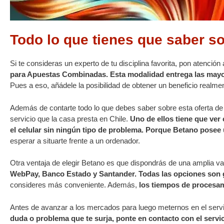
Todo lo que tienes que saber s
Si te consideras un experto de tu disciplina favorita, pon atención a
para Apuestas Combinadas. Esta modalidad entrega las mayore
Pues a eso, añádele la posibilidad de obtener un beneficio realm
Además de contarte todo lo que debes saber sobre esta oferta de
servicio que la casa presta en Chile.
Uno de ellos tiene que ve
el celular sin ningún tipo de problema. Porque Betano posee 
esperar a situarte frente a un ordenador.
Otra ventaja de elegir Betano es que dispondrás de una amplia 
WebPay, Banco Estado y Santander. Todas las opciones son g
consideres más conveniente. Además,
los tiempos de procesam
Antes de avanzar a los mercados para luego meternos en el serv
duda o problema que te surja, ponte en contacto con el servic