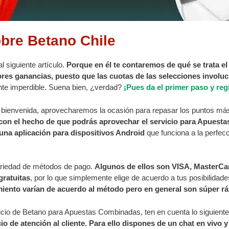
obre Betano Chile
l siguiente artículo.
Porque en él te contaremos de qué se trata el
s ganancias, puesto que las cuotas de las selecciones involucr
ente imperdible. Suena bien, ¿verdad?
¡Pues da el primer paso y regí
 bienvenida, aprovecharemos la ocasión para repasar los puntos más
r con el hecho de que podrás aprovechar el servicio para Apues
una aplicación para dispositivos Android
que funciona a la perfecc
variedad de métodos de pago.
Algunos de ellos son VISA, MasterCard,
ratuitas
, por lo que simplemente elige de acuerdo a tus posibilidade
iento varían de acuerdo al método pero en general son súper rá
icio de Betano para Apuestas Combinadas, ten en cuenta lo siguient
io de atención al cliente. Para ello dispones de un chat en vivo 