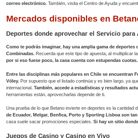
correo electrónico.
También, visita el Centro de Ayuda y encuent
Mercados disponibles en Betan
Deportes donde aprovechar el Servicio par
Como te podrás imaginar, hay una amplia gama de deportes do
Combinadas.
Recuerda que este tipo de apuesta, al multiplicar 
por si eso fuese poco, la casa cuenta con estupendas cuotas.
Entre las disciplinas más populares en Chile se encuentran F
Vóley.
Por supuesto que el listado continúa y es bien largo, ya q
internacional.
También, accede a estadísticas y resultados act
herramientas están, aprovecharlas depende de ti.
Una prueba de lo que Betano invierte en deportes es la cantidad 
de Ecuador, Melgar, Benfica, Porto y Sporting Lisboa son tan
casa suele sacar promociones especiales.
Si hay un sitio dond
Juegos de Casino y Casino en Vivo