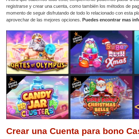
registrarse y crear una cuenta, como también los métodos de pag
momento de seguir disfrutando de todo lo relacionado con esta plat
aprovechar de las mejores opciones.
Puedes encontrar mas info
Crear una Cuenta
para bono Ca