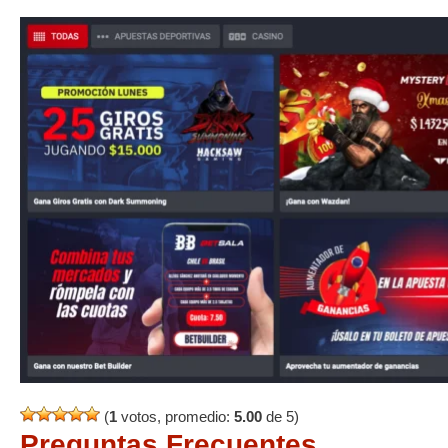
(
1
votos, promedio:
5.00
de 5)
Preguntas Frecuentes