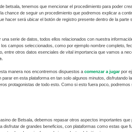
o de betsala, tenemos que mencionar el procedimiento para poder cre
la chance de seguir un procedimiento que podremos explicar a conti
e hacer será ubicar el botón de registro presente dentro de la parte 
una serie de datos, todos ellos relacionados con nuestra informació
ar los campos seleccionados, como por ejemplo nombre completo, fec
o, entre otros datos esenciales de vital importancia que vamos a nece
e.
e esta manera nos encontremos dispuestos a
comenzar a jugar
por e
 parar en esta plataforma en tan solo algunos minutos, disfrutando l
os protagonistas de todo esto. Como si esto fuera poco, podremos 
asino de Betsala, debemos repasar otros aspectos importantes que 
 disfrutar de grandes beneficios, con plataformas como estas que 