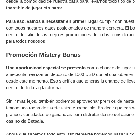
desde la comodidad de nuestra casa para llevarnos todo tipo de
increíble de jugar sin parar.
Para eso, vamos a necesitar en primer lugar
cumplir con nuest
con todos nuestros datos posicionados de manera correcta. El bon
dentro del sitio de las mejores promociones de todas, considera
para todos nosotros.
Promoción Mistery Bonus
Una oportunidad especial se presenta
con la chance de jugar 
a necesitar realizar un depósito de 1000 USD con el cual obtener
desde este momento. Eso significa que tendrás la chance de llev
dentro de toda la plataforma.
Sin ir mas lejos, también podremos aprovechar premios de hast
tengan una racha de suerte única e irrepetible. Es decir que con 
grandes cantidades de ganancias para disfrutar dentro del casi
casino de Betsala.
Ahora que sabemos todo esto, simplemente podemos pasar a cono