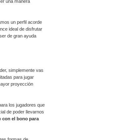
 ser una manera
mos un perfil acorde
ce ideal de disfrutar
 ser de gran ayuda
eder, simplemente vas
itadas para jugar
mayor proyección
ara los jugadores que
ial de poder llevarnos
mo
con el bono para
res formas de