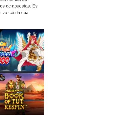
ios de apuestas. Es
siva con la cual