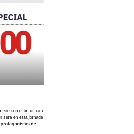
ucede con el bono para
n será en esta jornada
s
protagonistas de