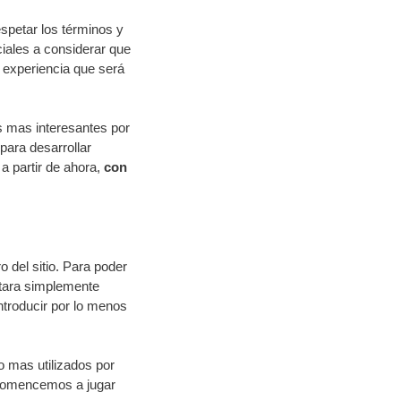
spetar los términos y
ciales a considerar que
a experiencia que será
s mas interesantes por
para desarrollar
a partir de ahora,
con
 del sitio. Para poder
itara simplemente
ntroducir por lo menos
o mas utilizados por
e comencemos a jugar