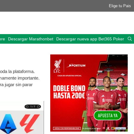
Elige tu Pais
ere
Descargar Marathonbet
Descargar nueva app Bet365 Poker
oda la plataforma.
umamente importante.
a jugar sin parar