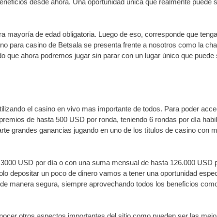
 beneficios desde ahora. Una oportunidad única que realmente puede
ra mayoría de edad obligatoria. Luego de eso, corresponde que tenga
o para casino de Betsala se presenta frente a nosotros como la chan
ndo que ahora podremos jugar sin parar con un lugar único que puede
utilizando el casino en vivo mas importante de todos. Para poder acc
 premios de hasta 500 USD por ronda, teniendo 6 rondas por día habil
arte grandes ganancias jugando en uno de los títulos de casino con 
a 3000 USD por día o con una suma mensual de hasta 126.000 USD p
solo depositar un poco de dinero vamos a tener una oportunidad espec
no de manera segura, siempre aprovechando todos los beneficios co
cer otros aspectos importantes del sitio como pueden ser las mejo