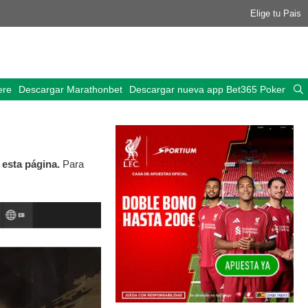
Elige tu Pais
ere
Descargar Marathonbet
Descargar nueva app Bet365 Poker
 esta página.
Para