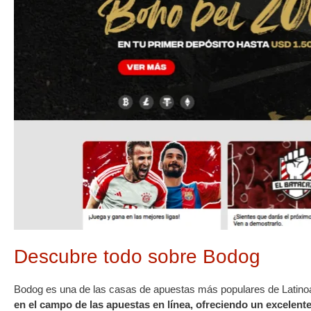
Descubre todo sobre Bodog
Bodog es una de las casas de apuestas más populares de Latin
en el campo de las apuestas en línea, ofreciendo un excelente