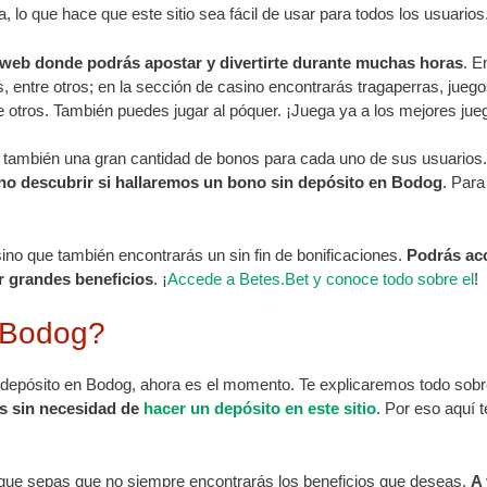
, lo que hace que este sitio sea fácil de usar para todos los usuarios
web donde podrás apostar y divertirte durante muchas horas
. E
s, entre otros; en la sección de casino encontrarás tragaperras, juegos
tre otros. También puedes jugar al póquer. ¡Juega ya a los mejores jue
no también una gran cantidad de bonos para cada uno de sus usuario
no descubrir si hallaremos un bono sin depósito en Bodog
. Para
sino que también encontrarás un sin fin de bonificaciones.
Podrás acc
er grandes beneficios
. ¡
Accede a Betes.Bet y conoce todo sobre el
!
e Bodog?
 depósito en Bodog, ahora es el momento. Te explicaremos todo sobre
s sin necesidad de
hacer un depósito en este sitio
. Por eso aquí
s que sepas que no siempre encontrarás los beneficios que deseas.
A 