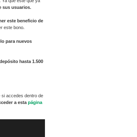
. Ya que este que ya
e sus usuarios.
er este beneficio de
er este bono.
ólo para nuevos
 depósito hasta 1.500
 si accedes dentro de
cceder a esta
página