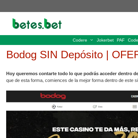
Codere
Jokerbet
PAF
Code
Bodog SIN Depósito | OFE
Hoy queremos contarte todo lo que podrás acceder dentro de 
que de esta forma, comiences de la mejor forma dentro de este sit