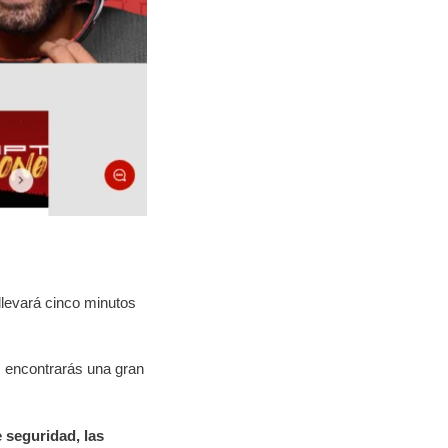
 llevará cinco minutos
s encontrarás una gran
 seguridad, las