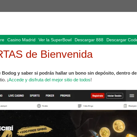
re
Casino Madrid
Ver la SuperBowl
Descargar 888
Descargar Cod
RTAS de Bienvenida
Bodog y saber si podrás hallar un bono sin depósito, dentro de
io. ¡
Accede y disfruta del mejor sitio de todos
!