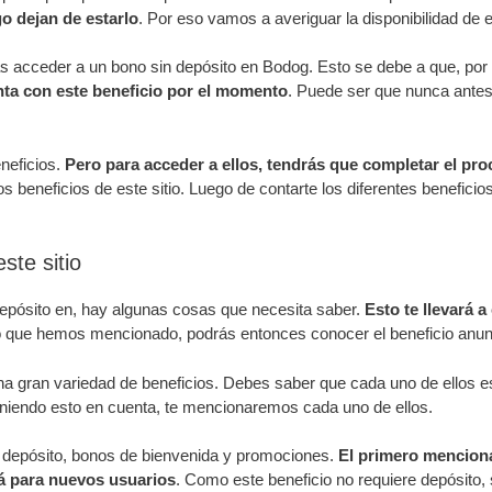
o dejan de estarlo
. Por eso vamos a averiguar la disponibilidad de 
s acceder a un bono sin depósito en Bodog. Esto se debe a que, por
enta con este beneficio por el momento
. Puede ser que nunca antes
neficios.
Pero para acceder a ellos, tendrás que completar el pro
s beneficios de este sitio. Luego de contarte los diferentes beneficios 
ste sitio
epósito en, hay algunas cosas que necesita saber.
Esto te llevará 
lo que hemos mencionado, podrás entonces conocer el beneficio anun
na gran variedad de beneficios. Debes saber que cada uno de ellos 
niendo esto en cuenta, te mencionaremos cada uno de ellos.
n depósito, bonos de bienvenida y promociones.
El primero mencion
á para nuevos usuarios
. Como este beneficio no requiere depósito, 