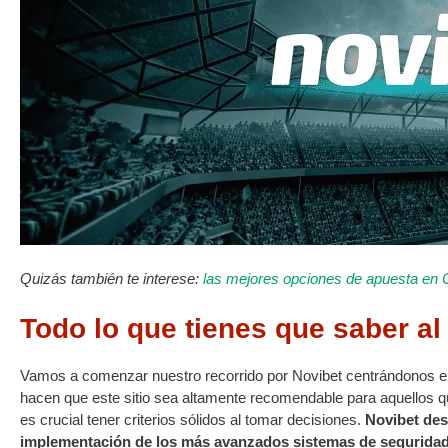
Quizás también te interese:
las mejores opciones de apuesta en C
Todo lo que tienes que saber al 
Vamos a comenzar nuestro recorrido por Novibet centrándonos en s
hacen que este sitio sea altamente recomendable para aquellos 
es crucial tener criterios sólidos al tomar decisiones.
Novibet des
implementación de los más avanzados sistemas de segurida