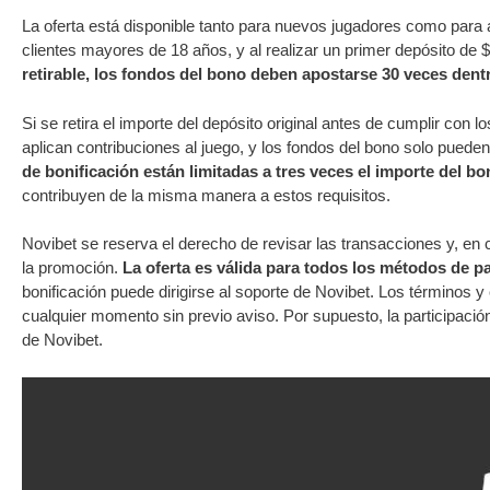
La oferta está disponible tanto para nuevos jugadores como para 
clientes mayores de 18 años, y al realizar un primer depósito d
retirable, los fondos del bono deben apostarse 30 veces dentr
Si se retira el importe del depósito original antes de cumplir con
aplican contribuciones al juego, y los fondos del bono solo pueden
de bonificación están limitadas a tres veces el importe del b
contribuyen de la misma manera a estos requisitos.
Novibet se reserva el derecho de revisar las transacciones y, en
la promoción.
La oferta es válida para todos los métodos de pag
bonificación puede dirigirse al soporte de Novibet. Los términos 
cualquier momento sin previo aviso. Por supuesto, la participació
de Novibet.