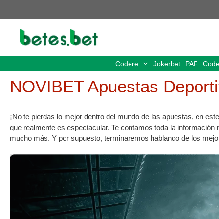
Codere
Jokerbet
PAF
Code
NOVIBET Apuestas Deport
¡No te pierdas lo mejor dentro del mundo de las apuestas, en est
que realmente es espectacular. Te contamos toda la información ne
mucho más. Y por supuesto, terminaremos hablando de los mejo