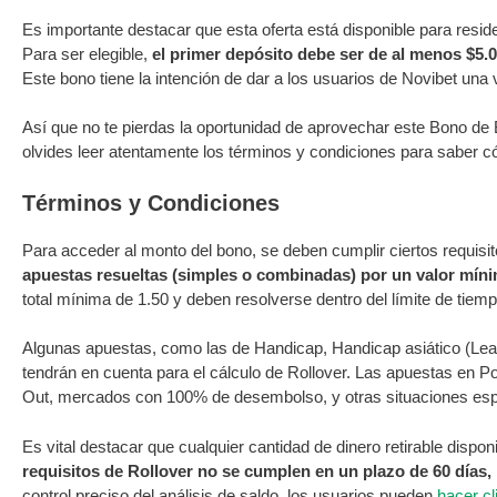
Es importante destacar que esta oferta está disponible para resid
Para ser elegible,
el primer depósito debe ser de al menos $5.0
Este bono tiene la intención de dar a los usuarios de Novibet una 
Así que no te pierdas la oportunidad de aprovechar este Bono de 
olvides leer atentamente los términos y condiciones para saber có
Términos y Condiciones
Para acceder al monto del bono, se deben cumplir ciertos requisi
apuestas resueltas (simples o combinadas) por un valor míni
total mínima de 1.50 y deben resolverse dentro del límite de tiempo
Algunas apuestas, como las de Handicap, Handicap asiático (Lea
tendrán en cuenta para el cálculo de Rollover. Las apuestas en Po
Out, mercados con 100% de desembolso, y otras situaciones especí
Es vital destacar que cualquier cantidad de dinero retirable dispon
requisitos de Rollover no se cumplen en un plazo de 60 días,
control preciso del análisis de saldo, los usuarios pueden
hacer cl