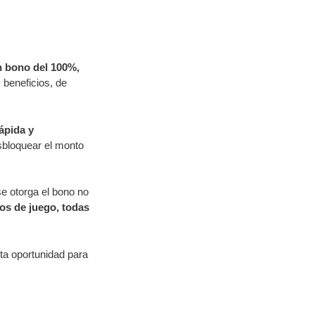
 bono del 100%,
 beneficios, de
ápida y
esbloquear el monto
se otorga el bono no
mos de juego, todas
sta oportunidad para