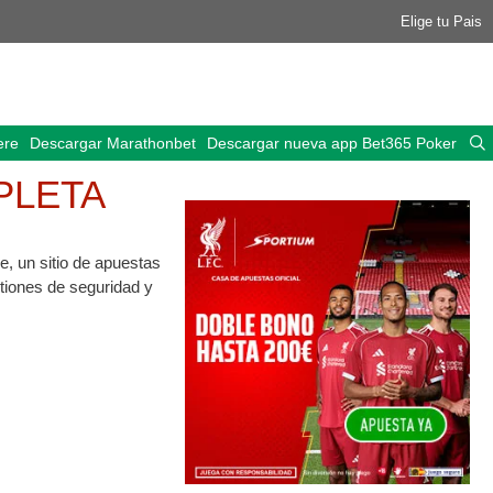
Elige tu Pais
ere
Descargar Marathonbet
Descargar nueva app Bet365 Poker
MPLETA
e, un sitio de apuestas
stiones de seguridad y