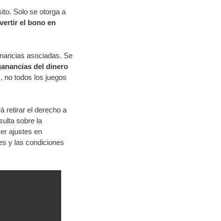
ito. Solo se otorga a
vertir el bono en
ganancias asociadas. Se
ganancias del dinero
, no todos los juegos
 retirar el derecho a
ulta sobre la
er ajustes en
les y las condiciones