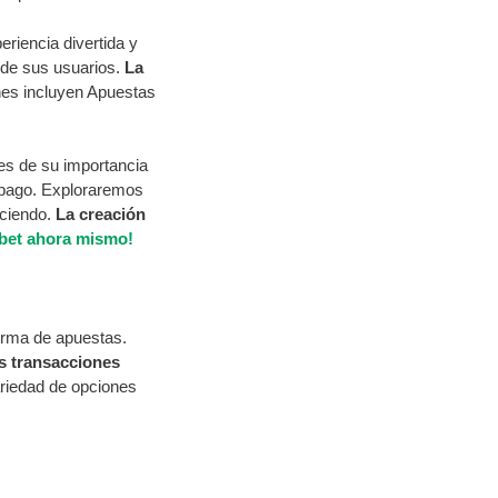
riencia divertida y
de sus usuarios.
La
nes incluyen Apuestas
es de su importancia
e pago. Exploraremos
ciendo.
La creación
ibet ahora mismo!
orma de apuestas.
s transacciones
riedad de opciones