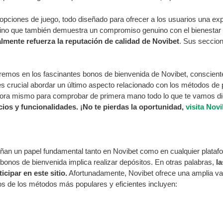
opciones de juego, todo diseñado para ofrecer a los usuarios una expe
sino que también demuestra un compromiso genuino con el bienestar 
lmente refuerza la reputación de calidad de Novibet
. Sus seccio
remos en los fascinantes bonos de bienvenida de Novibet, conscient
 es crucial abordar un último aspecto relacionado con los métodos d
a ahora mismo para comprobar de primera mano todo lo que te vamos di
ios y funcionalidades. ¡No te pierdas la oportunidad,
visita Nov
n un papel fundamental tanto en Novibet como en cualquier plataf
bonos de bienvenida implica realizar depósitos. En otras palabras,
la
cipar en este sitio.
Afortunadamente, Novibet ofrece una amplia va
os de los métodos más populares y eficientes incluyen: