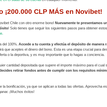
o ¡200.000 CLP MÁS en Novibet!
Novibet Chile con otro enorme bono!
Nuevamente te presentamos un
ósito
! Solo tienes que seguir los siguientes pasos para obtener estos
le.
ida del 100%.
Accede a tu cuenta y efectúa el depósito de manera r
irá que aceptes el dinero del bono. Esta es una etapa crucial para d
ferta o la deportiva, y es muy importante que lo hagas a conciencia.
quier cantidad depositada que supere el importe máximo para el cual 
 decides retirar fondos antes de cumplir con los requisitos míni
 la bonificación, ya que se aplican a todas las ofertas. Aprovecha e
 ganar. ¡Muchos éxitos!