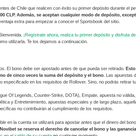
entes de Chile que realicen con éxito su primer depósito durante el p
00 CLP. Además, se aceptan cualquier modo de depósito, excepto 
ventaja extra para empezar a conocer el Sportsbook del sitio.
Bienvenida.
¡Regístrate ahora, realiza tu primer depósito y disfruta de
mo utilizarla. Te los dejamos a continuación.
tos. El bono debe ser apostado antes de que pueda ser retirado.
Esto 
mo de cinco veces la suma del depósito y el bono
. Las apuestas 
 especificado en los requisitos de Rollover. Sino, no podrás retirar tu
gue Of Legends, Counter-Strike, DOTA), Empate, apuesta no válida, 
lítica y Entretenimiento, apuestas especiales y de largo plazo, aque
ficas no contribuirán al cumplimiento de los requisitos.
ible en la cuenta se utilizará para apostar antes que el dinero del bo
 Novibet se reserva el derecho de cancelar el bono y las gananci
ic en el saldo de su cuenta
en cualquier momento.