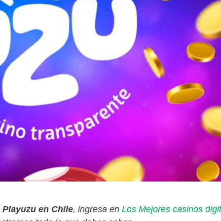
 Playuzu en Chile
, ingresa en
Los Mejores casinos digi