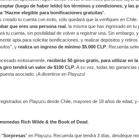
ceptar (luego de haber leído) los términos y condiciones, y las p
la
“
Hazme elegible para bonificaciones gratuitas
“.
as creado tu cuenta con éxito, sólo quedará que la verifiques en Chil
obar que eres una persona real
, la misma que has ingresado en tu pl
rá tu cuenta, sin posibilidad de volver a registrar una. Sin embargo, 
mente apta para solicitar bonificaciones, y realizar depósitos y retiros 
ósitos”, y
realiza un ingreso de mínimo $5.000 CLP
. Recuerda sele
procesado exitosamente,
recibirás 50 giros gratis, para utilizar en
 giro tendrá un valor de $100 CLP
. A su vez, todas las ganancias
apuesta asociado. ¡A divertirse en Playuzu!
registrados en Playuzu desde Chile, mayores de 18 años de edad, y 
agamonedas Rich Wilde & the Book of Dead
.
 “
Sorpresas
” en Playuzu. Recuerda que tendrá 3 días, desdeque rea