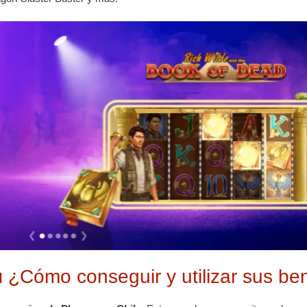
u
¿Cómo conseguir y utilizar sus ben