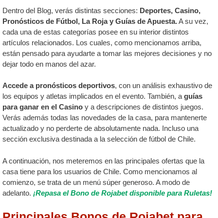
Dentro del Blog, verás distintas secciones:
Deportes, Casino,
Pronósticos de Fútbol, La Roja y Guías de Apuesta.
A su vez,
cada una de estas categorías posee en su interior distintos
artículos relacionados. Los cuales, como mencionamos arriba,
están pensado para ayudarte a tomar las mejores decisiones y no
dejar todo en manos del azar.
Accede a pronósticos deportivos
, con un análisis exhaustivo de
los equipos y atletas implicados en el evento. También, a
guías
para ganar en el Casino
y a descripciones de distintos juegos.
Verás además todas las novedades de la casa, para mantenerte
actualizado y no perderte de absolutamente nada. Incluso una
sección exclusiva destinada a la selección de fútbol de Chile.
A continuación, nos meteremos en las principales ofertas que la
casa tiene para los usuarios de Chile. Como mencionamos al
comienzo, se trata de un menú súper generoso. A modo de
adelanto.
¡Repasa el Bono de Rojabet disponible para Ruletas!
Principales Bonos de Rojabet para