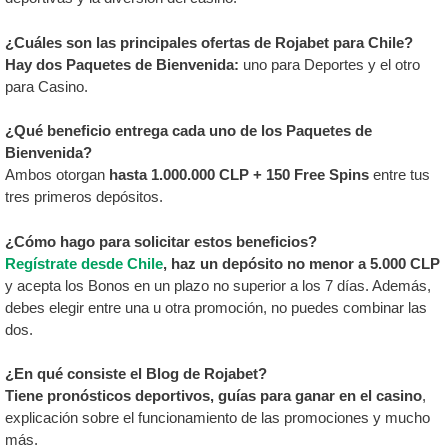
¿Cuáles son las principales ofertas de Rojabet para Chile?
Hay dos Paquetes de Bienvenida:
uno para Deportes y el otro
para Casino.
¿Qué beneficio entrega cada uno de los Paquetes de
Bienvenida?
Ambos otorgan
hasta 1.000.000 CLP + 150 Free Spins
entre tus
tres primeros depósitos.
¿Cómo hago para solicitar estos beneficios?
Re
gístrate desde Chile
, haz un depósito no menor a 5.000 CLP
y acepta los Bonos en un plazo no superior a los 7 días. Además,
debes elegir entre una u otra promoción, no puedes combinar las
dos.
¿En qué consiste el Blog de Rojabet?
Tiene pronósticos deportivos, guías para ganar en el casino
,
explicación sobre el funcionamiento de las promociones y mucho
más.