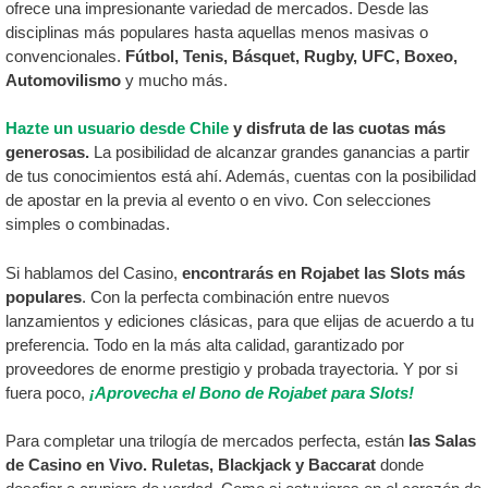
ofrece una impresionante variedad de mercados. Desde las
disciplinas más populares hasta aquellas menos masivas o
convencionales.
Fútbol, Tenis, Básquet, Rugby, UFC, Boxeo,
Automovilismo
y mucho más.
Ha
zte un usuario desde Chile
y disfruta de las cuotas más
generosas.
La posibilidad de alcanzar grandes ganancias a partir
de tus conocimientos está ahí. Además, cuentas con la posibilidad
de apostar en la previa al evento o en vivo. Con selecciones
simples o combinadas.
Si hablamos del Casino,
encontrarás en Rojabet las Slots más
populares
. Con la perfecta combinación entre nuevos
lanzamientos y ediciones clásicas, para que elijas de acuerdo a tu
preferencia. Todo en la más alta calidad, garantizado por
proveedores de enorme prestigio y probada trayectoria. Y por si
fuera poco,
¡A
provecha el Bono de Rojabet para Slots!
Para completar una trilogía de mercados perfecta, están
las Salas
de Casino en Vivo.
Ruletas, Blackjack y Baccarat
donde