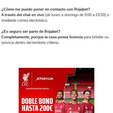
¿Cómo me puedo poner en contacto con Rojabet?
A través del chat en vivo
(de lunes a domingo de 9:00 a 23:59) o
mediante correo electrónico.
¿Es seguro ser parte de Rojabet?
Completamente, porque la casa posee licencia
para brindar su
servicio dentro del territorio chileno.