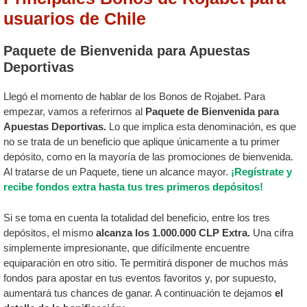
usuarios de Chile
Paquete de Bienvenida para Apuestas
Deportivas
Llegó el momento de hablar de los Bonos de Rojabet. Para
empezar, vamos a referirnos al
Paquete de Bienvenida para
Apuestas Deportivas.
Lo que implica esta denominación, es que
no se trata de un beneficio que aplique únicamente a tu primer
depósito, como en la mayoría de las promociones de bienvenida.
Al tratarse de un Paquete, tiene un alcance mayor.
¡Re
gístrate y
recibe fondos extra hasta tus tres primeros depósitos!
Si se toma en cuenta la totalidad del beneficio, entre los tres
depósitos, el mismo
alcanza los 1.000.000 CLP Extra.
Una cifra
simplemente impresionante, que difícilmente encuentre
equiparación en otro sitio. Te permitirá disponer de muchos más
fondos para apostar en tus eventos favoritos y, por supuesto,
aumentará tus chances de ganar. A continuación te dejamos
el