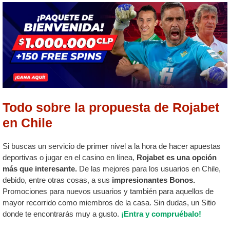
Todo sobre la propuesta de Rojabet
en Chile
Si buscas un servicio de primer nivel a la hora de hacer apuestas
deportivas o jugar en el casino en línea,
Rojabet es una opción
más que interesante.
De las mejores para los usuarios en Chile,
debido, entre otras cosas, a sus
impresionantes Bonos.
Promociones para nuevos usuarios y también para aquellos de
mayor recorrido como miembros de la casa. Sin dudas, un Sitio
donde te encontrarás muy a gusto.
¡E
ntra y compruébalo!