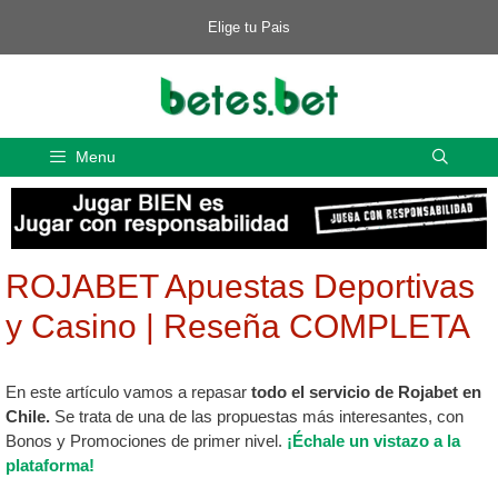
Elige tu Pais
Menu
ROJABET Apuestas Deportivas
y Casino | Reseña COMPLETA
En este artículo vamos a repasar
todo el servicio de Rojabet en
Chile.
Se trata de una de las propuestas más interesantes, con
Bonos y Promociones de primer nivel.
¡Éc
hale un vistazo a la
plataforma!