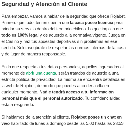
Seguridad y Atención al Cliente
Para empezar, vamos a hablar de la seguridad que ofrece Rojabet.
Primero que todo, ten en cuenta que
la casa posee licencia
para
brindar su servicio dentro del territorio chileno. Lo que implica que
todo es 100% legal
y de acuerdo a la normativa vigente. Juega en
el Casino y haz tus apuestas deportivas sin problemas en ese
sentido. Solo asegúrate de respetar las normas internas de la casa
y de jugar de manera responsable.
En lo que respecta a tus datos personales, aquellos ingresados al
momento de
ab
rir una cuenta
, serán tratados de acuerdo a una
estricta política de privacidad. La misma se encuentra detallada en
la web de Rojabet, de modo que puedes acceder a ella en
cualquier momento.
Nadie tendrá acceso a tu información
personal más que el personal autorizado.
Tu confidencialidad
está a resguardo.
Si hablamos de la atención al cliente,
Rojabet posee un chat en
vivo
habilitado de lunes a domingo desde las 9:00 hasta las 23:59.