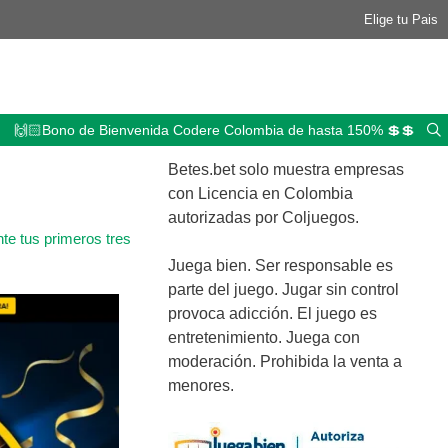
Elige tu Pais
🙌🏻Bono de Bienvenida Codere Colombia de hasta 150% 💲💲
Betes.bet solo muestra empresas
con Licencia en Colombia
autorizadas por Coljuegos.
nte tus primeros tres
Juega bien. Ser responsable es
parte del juego. Jugar sin control
provoca adicción. El juego es
entretenimiento. Juega con
moderación. Prohibida la venta a
menores.