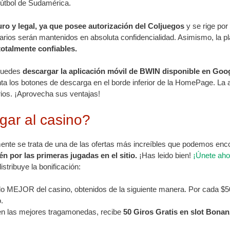
fútbol de Sudamérica.
ro y legal, ya que posee autorización del Coljuegos
y se rige por
arios serán mantenidos en absoluta confidencialidad. Asimismo, la p
otalmente confiables.
 puedes
descargar la aplicación móvil de BWIN disponible en Goog
ta los botones de descarga en el borde inferior de la HomePage. La
ios. ¡Aprovecha sus ventajas!
gar al casino?
nte se trata de una de las ofertas más increíbles que podemos enco
n por las primeras jugadas en el sitio.
¡Has leido bien!
¡Únete aho
stribuye la bonificación:
lo MEJOR del casino, obtenidos de la siguiente manera. Por cada 
.
n las mejores tragamonedas, recibe
50 Giros Gratis en slot Bona