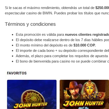
Si le sacas el máximo rendimiento, obtendrás un total de
$250.000
espectacular casino de BWIN. Puedes probar los títulos que nun
Términos y condiciones
Esta promoción es válida para
nuevos clientes registra
El depósito debe realizarse dentro de los 7 días hábiles post
El monto mínimo del depósito es de
$10.000 COP.
El importe de cada bono + su depósito correspondiente d
Además, el plazo para completar los requsitos de apuesta
El bono de bienvenida para casino no se puede combinar c