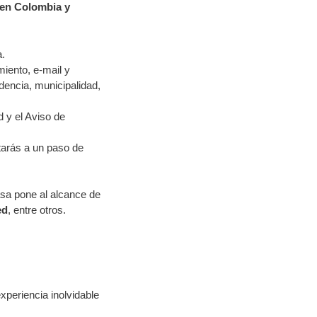
 en Colombia y
a.
miento, e-mail y
dencia, municipalidad,
d y el Aviso de
tarás a un paso de
asa pone al alcance de
ed
, entre otros.
periencia inolvidable