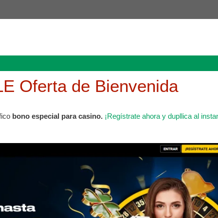
E Oferta de Bienvenida
fico
bono especial para casino.
¡Regístrate ahora y dupllica al insta