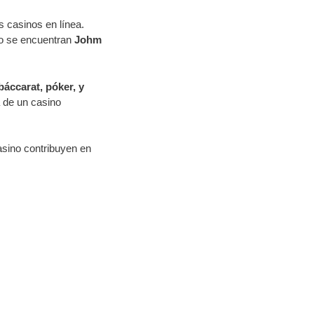
s casinos en línea.
co se encuentran
Johm
báccarat, póker, y
a de un casino
asino contribuyen en