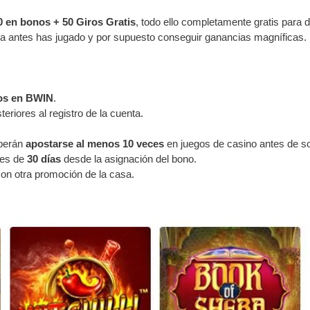
 en bonos + 50 Giros Gratis
, todo ello completamente gratis para di
ca antes has jugado y por supuesto conseguir ganancias magníficas.
dos en BWIN
.
eriores al registro de la cuenta.
eberán
apostarse al menos 10 veces
en juegos de casino antes de soli
 es de
30 días
desde la asignación del bono.
on otra promoción de la casa.