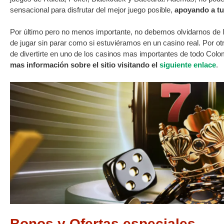
sensacional para disfrutar del mejor juego posible,
apoyando a tu
Por último pero no menos importante, no debemos olvidarnos de l
de jugar sin parar como si estuviéramos en un casino real. Por o
de divertirte en uno de los casinos mas importantes de todo Co
mas información sobre el sitio visitando el
siguiente enlace
.
Bonos y Ofertas especiales