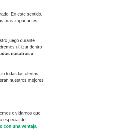
nado. En este sentido,
mas mas importantes,
tro juego durante
dremos utilizar dentro
todos nosotros a
lo todas las ofertas
serán nuestros mejores
bemos olvidarnos que
no especial de
o con una ventaja