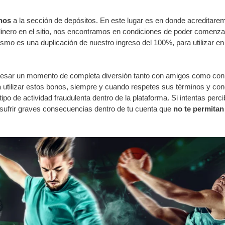
rnos
a la sección de depósitos. En este lugar es en donde acreditare
inero en el sitio, nos encontramos en condiciones de poder comenzar
mo es una duplicación de nuestro ingreso del 100%, para utilizar en 
ravesar un momento de completa diversión tanto con amigos como con
 utilizar estos bonos, siempre y cuando respetes sus términos y con
po de actividad fraudulenta dentro de la plataforma. Si intentas perci
 sufrir graves consecuencias dentro de tu cuenta que
no te permitan 