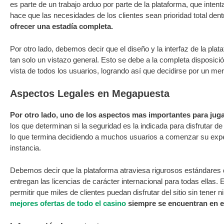
es parte de un trabajo arduo por parte de la plataforma, que inten
hace que las necesidades de los clientes sean prioridad total dent
ofrecer una estadía completa.
Por otro lado, debemos decir que el diseño y la interfaz de la p
tan solo un vistazo general. Esto se debe a la completa dispos
vista de todos los usuarios, logrando así que decidirse por un m
Aspectos Legales en Megapuesta
Por otro lado, uno de los aspectos mas importantes para jug
los que determinan si la seguridad es la indicada para disfrutar d
lo que termina decidiendo a muchos usuarios a comenzar su exper
instancia.
Debemos decir que la plataforma atraviesa rigurosos estándares 
entregan las licencias de carácter internacional para todas ellas
permitir que miles de clientes puedan disfrutar del sitio sin tener
mejores ofertas de todo el casino
siempre se encuentran en es