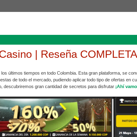
Casino | Reseña COMPLET
e los últimos tiempos en todo Colombia. Esta gran plataforma, se con
stas de todo el mercado, pudiendo aplicar todo tipo de ofertas en cua
o, descubriremos gran cantidad de secretos para disfrutar
¡Ahí vamo