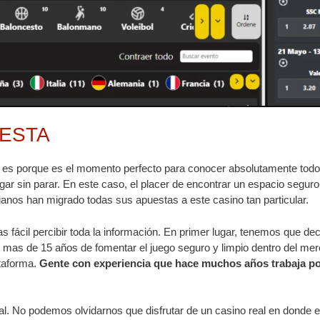
UESTA
ulo, es porque es el momento perfecto para conocer absolutamente tod
ar sin parar. En este caso, el placer de encontrar un espacio seguro
anos han migrado todas sus apuestas a este casino tan particular.
 fácil percibir toda la información. En primer lugar, tenemos que
 mas de 15 años de fomentar el juego seguro y limpio dentro del me
ataforma.
Gente con experiencia que hace muchos años trabaja p
al. No podemos olvidarnos que disfrutar de un casino real en donde e