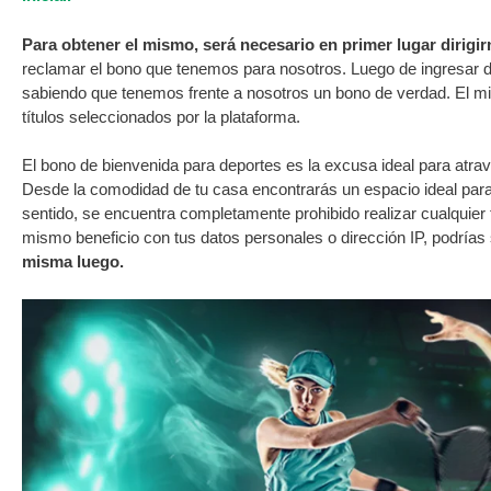
Para obtener el mismo, será necesario en primer lugar dirigi
reclamar el bono que tenemos para nosotros. Luego de ingresar d
sabiendo que tenemos frente a nosotros un bono de verdad. El mis
títulos seleccionados por la plataforma.
El bono de bienvenida para deportes es la excusa ideal para at
Desde la comodidad de tu casa encontrarás un espacio ideal para
sentido, se encuentra completamente prohibido realizar cualquier ti
mismo beneficio con tus datos personales o dirección IP, podrías
misma luego.