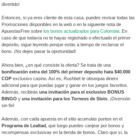
divertido!
Entonces, si ya eres cliente de esta casa, puedes revisar todas las
Promociones disponibles en la web o en la siguiente nota de
ApuestasFree sobre
los bonos actualizados para Colombia.
En
caso de que todavía no te hayas registrado o efectuado el primer
depósito, sigue leyendo porque estás a tiempo de reclamar el
bono. ¡No dejes pasar la oportunidad!
Ahora bien, ¿en qué consiste la oferta? Se trata de una
bonificación extra del 100% del primer deposito hata $40.000
COP
exclusivo casino. Así es, Rushbet te obsequia dinero
adicional para que puedas jugar y ganar en tus juegos favoritos.
Además, recibirás
una invitación
para el exclusivo BONUS
BINGO
y
una invitación para los Torneos de Slots
. ¡Diversión
sin fin!
Además, con cada apuesta en el sitio acumulas puntos en el
Programa de Lealtad,
que luego puedes canjear por bonos y
recompensas exclusivas en la tienda de bonos. Claro que sí, la