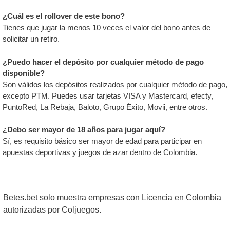
¿Cuál es el rollover de este bono?
Tienes que jugar la menos 10 veces el valor del bono antes de
solicitar un retiro.
¿Puedo hacer el depósito por cualquier método de pago
disponible?
Son válidos los depósitos realizados por cualquier método de pago,
excepto PTM. Puedes usar tarjetas VISA y Mastercard, efecty,
PuntoRed, La Rebaja, Baloto, Grupo Éxito, Movii, entre otros.
¿Debo ser mayor de 18 años para jugar aquí?
Sí, es requisito básico ser mayor de edad para participar en
apuestas deportivas y juegos de azar dentro de Colombia.
Betes.bet solo muestra empresas con Licencia en Colombia
autorizadas por Coljuegos.