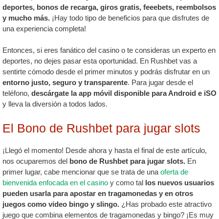
deportes, bonos de recarga, giros gratis, feeebets, reembolsos
y mucho más.
¡Hay todo tipo de beneficios para que disfrutes de
una experiencia completa!
Entonces, si eres fanático del casino o te consideras un experto en
deportes, no dejes pasar esta oportunidad. En Rushbet vas a
sentirte cómodo desde el primer minutos y podrás disfrutar en un
entorno justo, seguro y transparente
. Para jugar desde el
teléfono,
descárgate la app móvil disponible para Android e iSO
y lleva la diversión a todos lados.
El Bono de Rushbet para jugar slots
¡Llegó el momento! Desde ahora y hasta el final de este artículo,
nos ocuparemos del
bono de Rushbet para jugar slots.
En
primer lugar, cabe mencionar que se trata de una
oferta de
bienvenida enfocada en el casino
y como tal
los nuevos usuarios
pueden usarla para apostar en tragamonedas y en otros
juegos como video bingo y slingo.
¿Has probado este atractivo
juego que combina elementos de tragamonedas y bingo? ¡Es muy