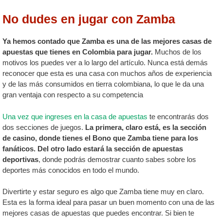
No dudes en jugar con Zamba
Ya hemos contado que Zamba es una de las mejores casas de
apuestas que tienes en Colombia para jugar.
Muchos de los
motivos los puedes ver a lo largo del artículo. Nunca está demás
reconocer que esta es una casa con muchos años de experiencia
y de las más consumidos en tierra colombiana, lo que le da una
gran ventaja con respecto a su competencia
Una vez que ingreses en la casa de apuestas
te encontrarás dos
dos secciones de juegos.
La primera, claro está, es la sección
de casino, donde tienes el Bono que Zamba tiene para los
fanáticos. Del otro lado estará la sección de apuestas
deportivas
, donde podrás demostrar cuanto sabes sobre los
deportes más conocidos en todo el mundo.
Divertirte y estar seguro es algo que Zamba tiene muy en claro.
Esta es la forma ideal para pasar un buen momento con una de las
mejores casas de apuestas que puedes encontrar. Si bien te