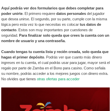
Aquí podrás ver dos formularios que debes completar para
poder unirte
. El primero requiere
datos personales
del jugador
que desea unirse. El segundo, por su parte, cumple con la misma
lógica pero esta vez lo que necesitas es colocar
tus datos de
contacto
. Estos son muy importantes por cuestiones de
seguridad.
Para finalizar solo queda que crees la cuenta con un
nombre de usuario y una contraseña.
Cuando tengas tu cuenta lista y recién creada, solo queda que
hagas el primer depósito
. Podrás ver que cuanto más dinero
ingreses en tu cuenta, el cual podrás usar para jugar, mayor será el
regalo por parte de Zamba en el Bono para casino. Como señala
su nombre, podrás acceder a los mejores juegos con dinero extra.
No olvides que tienes
otras ofertas para acceder