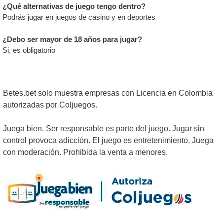
¿Qué alternativas de juego tengo dentro?
Podrás jugar en juegos de casino y en deportes
¿Debo ser mayor de 18 años para jugar?
Si, es obligatorio
Betes.bet solo muestra empresas con Licencia en Colombia
autorizadas por Coljuegos.
Juega bien. Ser responsable es parte del juego. Jugar sin
control provoca adicción. El juego es entretenimiento. Juega
con moderación. Prohibida la venta a menores.