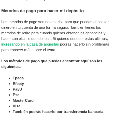
Métodos de pago para hacer mi depósito
Los métodos de pago son necesarios para que puedas depositar
dinero en tu cuenta de una forma segura. También tienes los
métodos de retiro para cuando quieras obtener las ganancias y
hacer con ellas lo que deseas. Si quieres conocer estos últimos,
ingresando en la casa de apuestas
podrás hacerlo sin problemas
para conocer más sobre el tema.
Los métodos de pago que puedes encontrar aquí son los
siguientes:
Tpaga
Efecty
PayU
Pse
MasterCard
Visa
También podrás hacerlo por transferencia bancaria