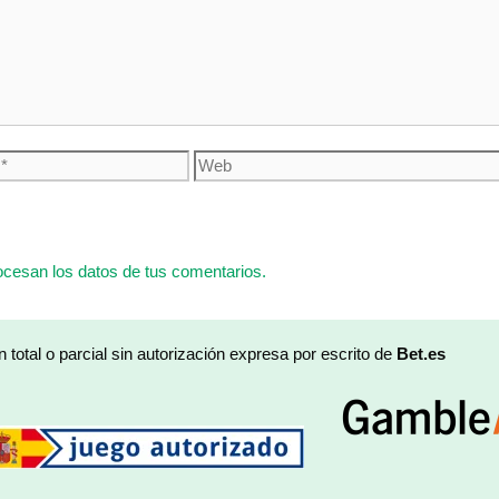
cesan los datos de tus comentarios.
total o parcial sin autorización expresa por escrito de
Bet.es