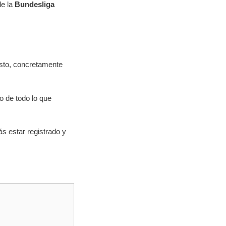
de la
Bundesliga
esto, concretamente
o de todo lo que
s estar registrado y