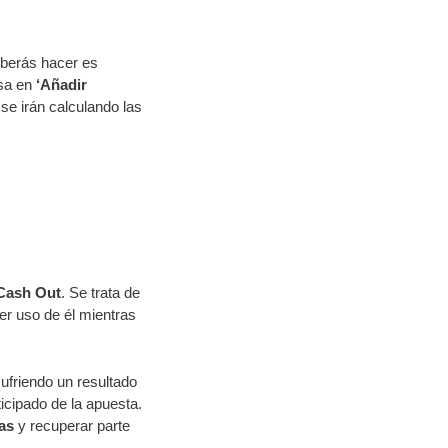
eberás hacer es
sa en
‘Añadir
se irán calculando las
Cash Out
. Se trata de
er uso de él mientras
ufriendo un resultado
icipado de la apuesta.
as
y recuperar parte