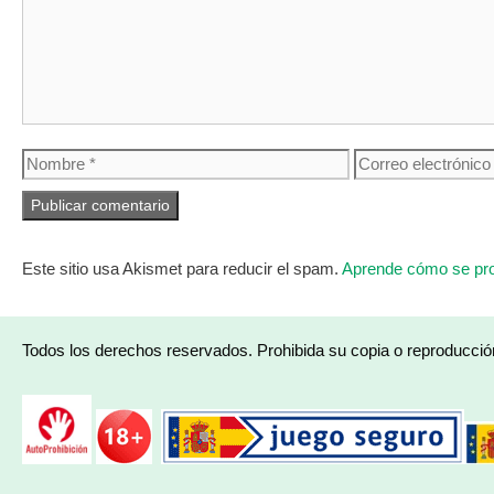
Este sitio usa Akismet para reducir el spam.
Aprende cómo se pro
Todos los derechos reservados. Prohibida su copia o reproducción 