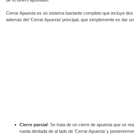
Cerrar Apuesta es un sistema bastante completo que incluye dos 
además del ‘Cerrar Apuesta’ principal, que simplemente es dar una 
Cierre parcial
: Se trata de un cierre de apuesta que se re
rueda dentada de al lado de ‘Cerrar Apuesta’ y posteriormen