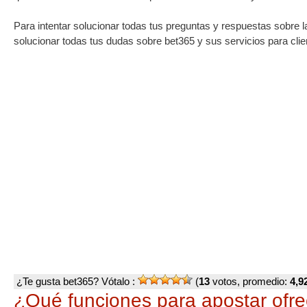
Para intentar solucionar todas tus preguntas y respuestas sobre 
solucionar todas tus dudas sobre bet365 y sus servicios para clie
¿Te gusta bet365? Vótalo :
(
13
votos, promedio:
4,9
¿Qué funciones para apostar ofr