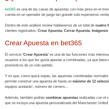
bet365
es una de las casas de apuestas con más peso en el mer
cuenta en un operador de juego tan grande solo esperamos ventaj
Dentro de este análisis review hablaremos de un total de
cuatro 
clientes registrados:
Crear Apuesta
,
Cerrar Apuesta
,
Imágenes 
Crear Apuesta en bet365
El servicio
‘Crear Apuesta’
es una de las funciones más interes
usuarios a los que les gusta apostar a combinadas, ya que básica
pronósticos de un solo partido.
Y es que, como quizá sepas, las apuestas combinadas normales te
permite construir una apuesta de hasta un
máximo de 12 selecc
equipos anotarán’, número de córners…
Además, también podrás
combinar apuestas
realizadas con el s
que se incluya una apuesta personalizada del Manchester United 