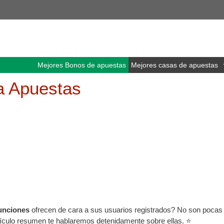
Mejores Bonos de apuestas
Mejores casas de apuestas
a Apuestas
unciones
ofrecen de cara a sus usuarios registrados? No son pocas 
tículo resumen te hablaremos detenidamente sobre ellas. ⭐