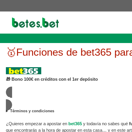
🥇Funciones de bet365 par
🎁 Bono 100€ en créditos con el 1er depósito
¡Registrarse!
Términos y condiciones
¿Quieres empezar a apostar en
bet365
y todavía no sabes qué
f
que encontrarás a la hora de apostar en esta casa… y en este ar