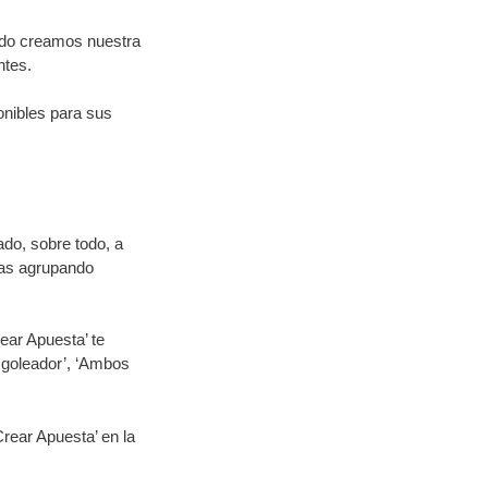
do creamos nuestra
ntes.
onibles para sus
ado, sobre todo, a
stas agrupando
ear Apuesta’ te
 goleador’, ‘Ambos
rear Apuesta’ en la