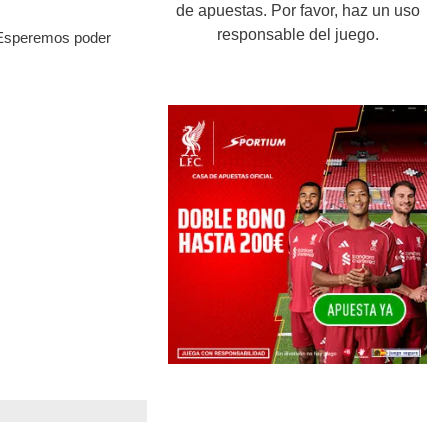
de apuestas. Por favor, haz un uso
responsable del juego.
 Esperemos poder