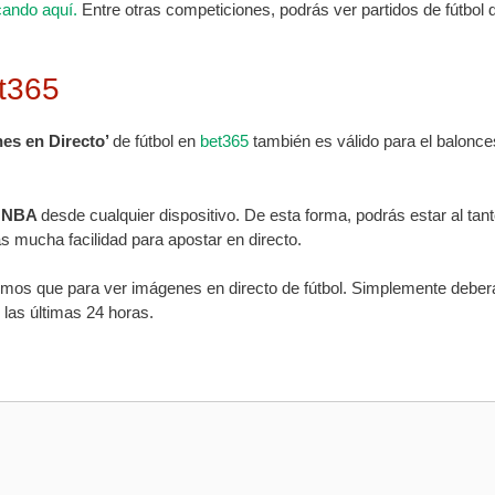
icando aquí.
Entre otras competiciones, podrás ver partidos de fútbol 
t365
es en Directo’
de fútbol en
bet365
también es válido para el balonc
a
NBA
desde cualquier dispositivo. De esta forma, podrás estar al tant
s mucha facilidad para apostar en directo.
ismos que para ver imágenes en directo de fútbol. Simplemente deberá
 las últimas 24 horas.