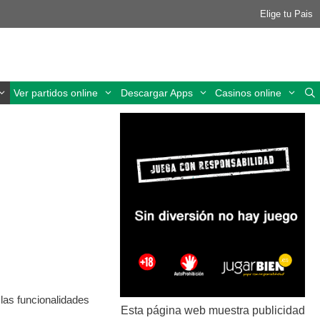
Elige tu Pais
Ver partidos online
Descargar Apps
Casinos online
las funcionalidades
Esta página web muestra publicidad