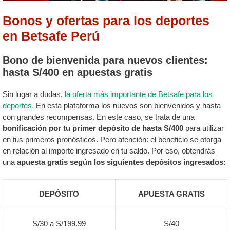
Bonos y ofertas para los deportes
en Betsafe
Perú
Bono de bienvenida para nuevos clientes:
hasta S/400 en apuestas gratis
Sin lugar a dudas,
la oferta más importante de Betsafe para los
deportes.
En esta plataforma los nuevos son bienvenidos y hasta
con grandes recompensas. En este caso, se trata de una
bonificación por tu primer depósito de hasta S/400
para utilizar
en tus primeros pronósticos. Pero atención: el beneficio se otorga
en relación al importe ingresado en tu saldo. Por eso, obtendrás
una
apuesta gratis según los siguientes depósitos ingresados:
DEPÓSITO
APUESTA GRATIS
S/30 a S/199.99
S/40