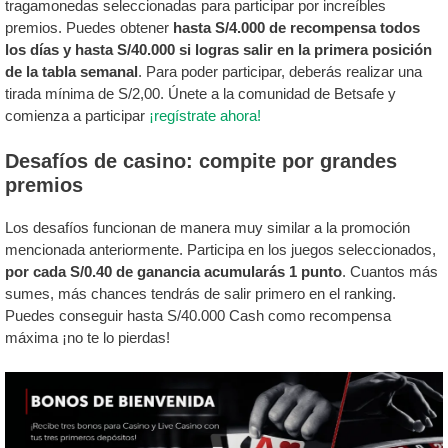
tragamonedas seleccionadas para participar por increíbles
premios. Puedes obtener
hasta S/4.000 de recompensa todos
los días y hasta S/40.000 si logras salir en la primera posición
de la tabla semanal
. Para poder participar, deberás realizar una
tirada mínima de S/2,00. Únete a la comunidad de Betsafe y
comienza a participar
¡regístrate ahora!
Desafíos de casino: compite por grandes
premios
Los desafíos funcionan de manera muy similar a la promoción
mencionada anteriormente. Participa en los juegos seleccionados,
por cada S/0.40 de ganancia acumularás 1 punto
. Cuantos más
sumes, más chances tendrás de salir primero en el ranking.
Puedes conseguir hasta S/40.000 Cash como recompensa
máxima ¡no te lo pierdas!