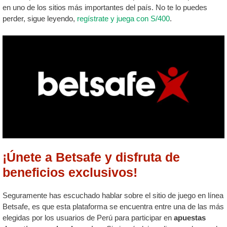
en uno de los sitios más importantes del país. No te lo puedes
perder, sigue leyendo,
regístrate y juega con S/400
.
¡Únete a Betsafe y disfruta de
beneficios exclusivos!
Seguramente has escuchado hablar sobre el sitio de juego en línea
Betsafe, es que esta plataforma se encuentra entre una de las más
elegidas por los usuarios de Perú para participar en
apuestas