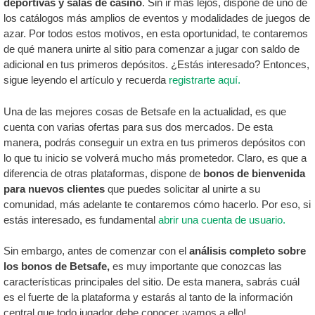
deportivas y salas de casino
. Sin ir más lejos, dispone de uno de
los catálogos más amplios de eventos y modalidades de juegos de
azar. Por todos estos motivos, en esta oportunidad, te contaremos
de qué manera unirte al sitio para comenzar a jugar con saldo de
adicional en tus primeros depósitos. ¿Estás interesado? Entonces,
sigue leyendo el artículo y recuerda
registrarte aquí.
Una de las mejores cosas de Betsafe en la actualidad, es que
cuenta con varias ofertas para sus dos mercados. De esta
manera, podrás conseguir un extra en tus primeros depósitos con
lo que tu inicio se volverá mucho más prometedor. Claro, es que a
diferencia de otras plataformas, dispone de
bonos de bienvenida
para nuevos clientes
que puedes solicitar al unirte a su
comunidad, más adelante te contaremos cómo hacerlo. Por eso, si
estás interesado, es fundamental
abrir una cuenta de usuario.
Sin embargo, antes de comenzar con el
análisis completo sobre
los bonos de Betsafe,
es muy importante que conozcas las
características principales del sitio. De esta manera, sabrás cuál
es el fuerte de la plataforma y estarás al tanto de la información
central que todo jugador debe conocer ¡vamos a ello!