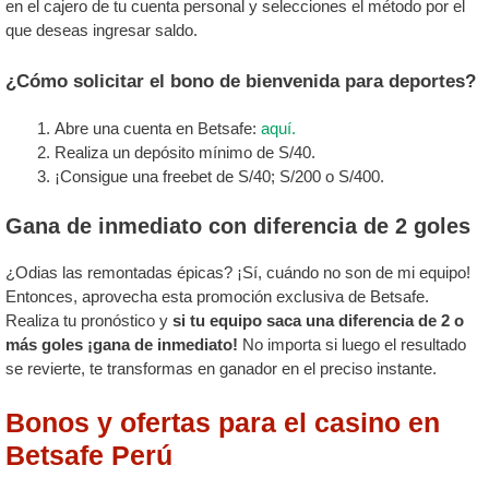
en el cajero de tu cuenta personal y selecciones el método por el
que deseas ingresar saldo.
¿Cómo solicitar el bono de bienvenida para deportes?
Abre una cuenta en Betsafe:
aquí.
Realiza un depósito mínimo de S/40.
¡Consigue una freebet de S/40; S/200 o S/400.
Gana de inmediato con diferencia de 2 goles
¿Odias las remontadas épicas? ¡Sí, cuándo no son de mi equipo!
Entonces, aprovecha esta promoción exclusiva de Betsafe.
Realiza tu pronóstico y
si tu equipo saca una diferencia de 2 o
más goles ¡gana de inmediato!
No importa si luego el resultado
se revierte, te transformas en ganador en el preciso instante.
Bonos y ofertas para el casino en
Betsafe Perú