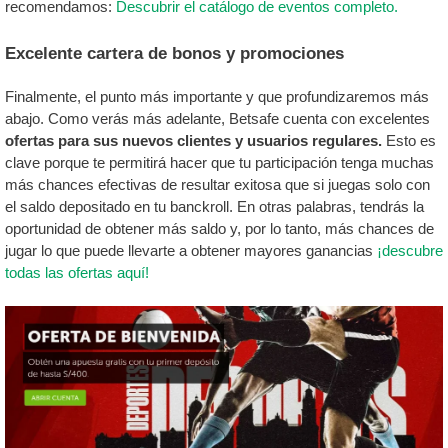
recomendamos:
Descubrir el catálogo de eventos completo.
Excelente cartera de bonos y promociones
Finalmente, el punto más importante y que profundizaremos más
abajo. Como verás más adelante, Betsafe cuenta con excelentes
ofertas para sus nuevos clientes y usuarios regulares.
Esto es
clave porque te permitirá hacer que tu participación tenga muchas
más chances efectivas de resultar exitosa que si juegas solo con
el saldo depositado en tu banckroll. En otras palabras, tendrás la
oportunidad de obtener más saldo y, por lo tanto, más chances de
jugar lo que puede llevarte a obtener mayores ganancias
¡descubre
todas las ofertas aquí!