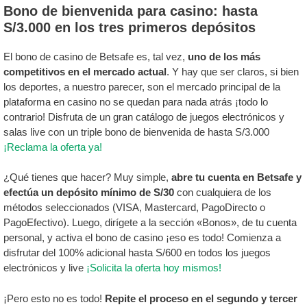
Bono de bienvenida para casino: hasta
S/3.000 en los tres primeros depósitos
El bono de casino de Betsafe es, tal vez,
uno de los más
competitivos en el mercado actual
. Y hay que ser claros, si bien
los deportes, a nuestro parecer, son el mercado principal de la
plataforma en casino no se quedan para nada atrás ¡todo lo
contrario! Disfruta de un gran catálogo de juegos electrónicos y
salas live con un triple bono de bienvenida de hasta S/3.000
¡Reclama la oferta ya!
¿Qué tienes que hacer? Muy simple,
abre tu cuenta en Betsafe y
efectúa un depósito mínimo de S/30
con cualquiera de los
métodos seleccionados (VISA, Mastercard, PagoDirecto o
PagoEfectivo). Luego, dirígete a la sección «Bonos», de tu cuenta
personal, y activa el bono de casino ¡eso es todo! Comienza a
disfrutar del 100% adicional hasta S/600 en todos los juegos
electrónicos y live
¡Solicita la oferta hoy mismos!
¡Pero esto no es todo!
Repite el proceso en el segundo y tercer