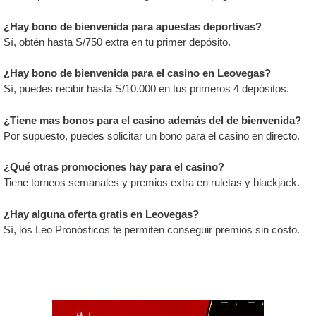
¿Hay bono de bienvenida para apuestas deportivas?
Sí, obtén hasta S/750 extra en tu primer depósito.
¿Hay bono de bienvenida para el casino en Leovegas?
Sí, puedes recibir hasta S/10.000 en tus primeros 4 depósitos.
¿Tiene mas bonos para el casino además del de bienvenida?
Por supuesto, puedes solicitar un bono para el casino en directo.
¿Qué otras promociones hay para el casino?
Tiene torneos semanales y premios extra en ruletas y blackjack.
¿Hay alguna oferta gratis en Leovegas?
Sí, los Leo Pronósticos te permiten conseguir premios sin costo.