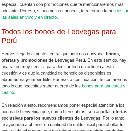
especial, cuentan con promociones que te mencionaremos más
adelante. Por eso, si aún no las conoces, te recomendamos
visitar
las salas en vivo y en directo.
Todos los bonos de Leovegas para
Perú
Hemos llegado al punto central que aquí nos convoca:
bonos,
ofertas y promociones de Leovegas Perú.
En este sentido, hay
una razón muy sencilla para dedicar todo un artículo a esta
cuestión y es que la cantidad de beneficios disponibles es
abrumadora ¡e imperdible! Por eso, a continuación, te contaremos
todo lo que necesitas saber acerca de los
bonos para apuestas y
casino.
En relación a esto, recomendamos poner especial atención a los
bonos de bienvenida que, como bien sabrás, son aquellas
ofertas
exclusivas para los nuevos clientes de Leovegas.
Por lo tanto,
te ayudarán a obtener un cantidad de saldo inicial para abultar tu
bankrol de tal manera que tus primeros pasos podrán ser dados