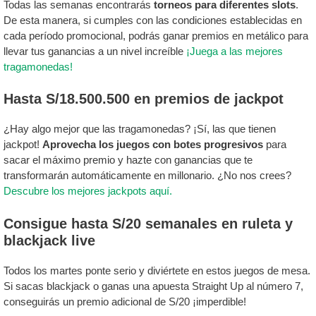
Todas las semanas encontrarás
torneos para diferentes slots
.
De esta manera, si cumples con las condiciones establecidas en
cada período promocional, podrás ganar premios en metálico para
llevar tus ganancias a un nivel increíble
¡Juega a las mejores
tragamonedas!
Hasta S/18.500.500
en premios de jackpot
¿Hay algo mejor que las tragamonedas? ¡Sí, las que tienen
jackpot!
Aprovecha los juegos con botes progresivos
para
sacar el máximo premio y hazte con ganancias que te
transformarán automáticamente en millonario. ¿No nos crees?
Descubre los mejores jackpots aquí.
Consigue hasta S/20 semanales en ruleta y
blackjack live
Todos los martes ponte serio y diviértete en estos juegos de mesa.
Si sacas blackjack o ganas una apuesta Straight Up al número 7,
conseguirás un premio adicional de S/20 ¡imperdible!