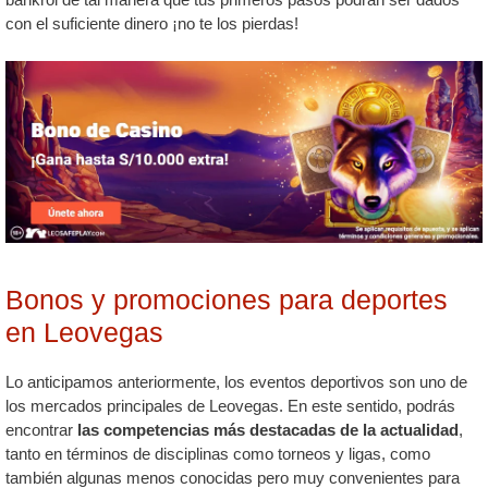
con el suficiente dinero ¡no te los pierdas!
Bonos y promociones para deportes
en Leovegas
Lo anticipamos anteriormente, los eventos deportivos son uno de
los mercados principales de Leovegas. En este sentido, podrás
encontrar
las competencias más destacadas de la actualidad
,
tanto en términos de disciplinas como torneos y ligas, como
también algunas menos conocidas pero muy convenientes para