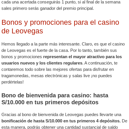
cada una acertada conseguirás 1 punto, si al final de la semana
sales primero serás ganador del premio principal.
Bonos y promociones para el casino
de Leovegas
Hemos llegado a la parte más interesante. Claro, es que el casino
de Leovegas es el fuerte de la casa. Por lo tanto, también sus
bonos y promociones
representan el mayor atractivo para los
usuarios nuevos y los clientes regulares
. A continuación, te
contaremos todo sobre las mejores ofertas para disfrutar en
tragamonedas, mesas electrónicas y salas live ¡no puedes
perdértelas!
Bono de bienvenida para casino: hasta
S/10.000 en tus primeros depósitos
Gracias al bono de bienvenida de Leovegas puedes llevarte una
bonificación de hasta S/10.000 en tus primeros 4 depósitos.
De
esta manera, podrás obtener una cantidad sustancial de saldo