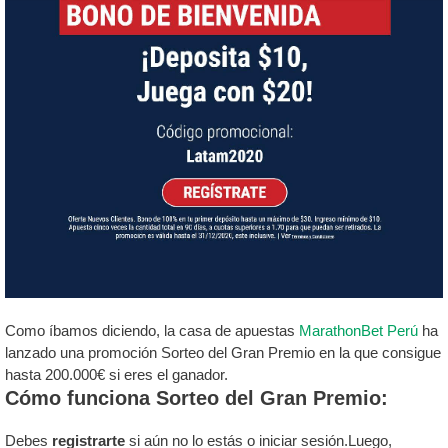
Como íbamos diciendo, la casa de apuestas
MarathonBet Perú
ha
lanzado una promoción Sorteo del Gran Premio en la que consigue
hasta 200.000€ si eres el ganador.
Cómo funciona Sorteo del Gran Premio:
Debes
registrarte
si aún no lo estás o iniciar sesión.Luego,