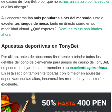
de casino de TonyBet, ¿por qué no
echas un vistazo por la sección
que los alberga?
Allí encontrarás
las más populares slots del mercado
junto a
excelentes juegos de mesa
, tanto en directo como en su
modalidad virtual. ¿Qué esperas? ¡
Demuestra tus habilidades
ahora
!
Apuestas deportivas en TonyBet
Por último, antes de abocarnos finalmente a brindar todos los
detalles del bono de bienvenida para juegos de casino de TonyBet,
no podemos dejar de hacer mención a su
excelente
sportsbook
.
En esta sección también te toparás con lo mejor en apuestas
deportivas: cuotas altas, innumerables mercados y una interfaz
excelente.