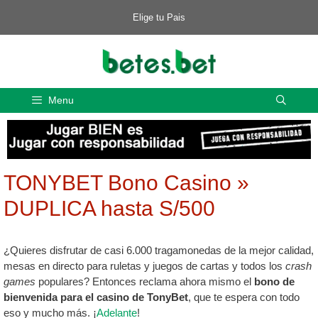
Elige tu Pais
Menu
TONYBET Bono Casino »
DUPLICA hasta S/500
¿Quieres disfrutar de casi 6.000 tragamonedas de la mejor calidad,
mesas en directo para ruletas y juegos de cartas y todos los
crash
games
populares? Entonces reclama ahora mismo el
bono de
bienvenida para el casino de TonyBet
, que te espera con todo
eso y mucho más. ¡
Adelante
!