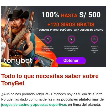
Todo lo que necesitas saber sobre
TonyBet
¿Aún no has probado TonyBet? Entonces hoy es tu día de suerte.
Porque has dado con
una de las más populares plataformas de
juegos de casino y apuestas deportivas
en línea del planeta
.