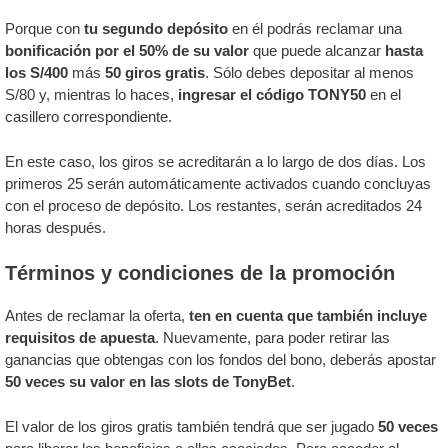
Porque con
tu segundo depósito
en él podrás reclamar una
bonificación por el 50% de su valor
que puede alcanzar
hasta
los S/400
más
50 giros gratis
. Sólo debes depositar al menos
S/80 y, mientras lo haces,
ingresar el código TONY50
en el
casillero correspondiente.
En este caso, los giros se acreditarán a lo largo de dos días. Los
primeros 25 serán automáticamente activados cuando concluyas
con el proceso de depósito. Los restantes, serán acreditados 24
horas después.
Términos y condiciones de la promoción
Antes de reclamar la oferta,
ten en cuenta que también incluye
requisitos de apuesta
. Nuevamente, para poder retirar las
ganancias que obtengas con los fondos del bono, deberás apostar
50 veces su valor en las slots de TonyBet
.
El valor de los giros gratis también tendrá que ser jugado
50 veces