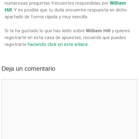
numerosas preguntas frecuentes respondidas por
William
Hill
. Y es posible que tu duda encuentre respuesta en dicho
apartado de forma rápida y muy sencilla.
Si te ha gustado lo que has leído sobre
William Hill
y quieres
registrarte en esta casa de apuestas, recuerda que puedes
registrarte
haciendo click en este enlace
.
Deja un comentario