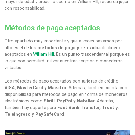
mayor de edad y creas tu cuenta en William Hill, recuerda jugar
con responsabilidad.
Métodos de pago aceptados
Otro apartado muy importante y que a veces pasamos por
alto es el de los
métodos de pago y retiradas
de dinero
aceptados en
William Hill
. Es un punto trascendental porque es
lo que nos permitirá utilizar nuestras tarjetas o monederos
virtuales.
Los métodos de pago aceptados son tarjetas de crédito
VISA, MasterCard y Maestro
. Además, también cuenta con
disponibilidad para métodos de pago en forma de monederos
electrónicos como
Skrill, PayPal y Neteller
. Además,
también hay soporte para
Fast Bank Transfer, Trustly,
Teleingreso y PaySafeCard
.