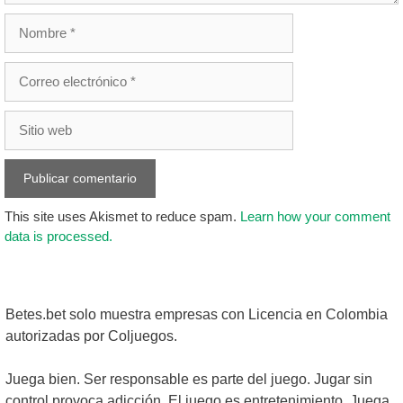
This site uses Akismet to reduce spam.
Learn how your comment
data is processed.
Betes.bet solo muestra empresas con Licencia en Colombia
autorizadas por Coljuegos.
Juega bien. Ser responsable es parte del juego. Jugar sin
control provoca adicción. El juego es entretenimiento. Juega