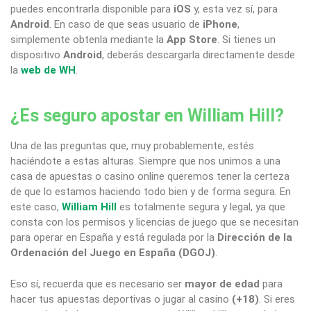
puedes encontrarla disponible para
iOS
y, esta vez sí, para
Android
. En caso de que seas usuario de
iPhone
,
simplemente obtenla mediante la
App Store
. Si tienes un
dispositivo
Android
, deberás descargarla directamente desde
la
web de WH
.
¿Es seguro apostar en William Hill?
Una de las preguntas que, muy probablemente, estés
haciéndote a estas alturas. Siempre que nos unimos a una
casa de apuestas o casino online queremos tener la certeza
de que lo estamos haciendo todo bien y de forma segura. En
este caso,
William Hill
es totalmente segura y legal, ya que
consta con los permisos y licencias de juego que se necesitan
para operar en España y está regulada por la
Dirección de la
Ordenación del Juego en España (DGOJ)
.
Eso sí, recuerda que es necesario ser
mayor de edad
para
hacer tus apuestas deportivas o jugar al casino
(+18)
. Si eres