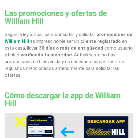
Las promociones y ofertas de
William Hill
Según la ley actual, para consultar y solicitar
promociones de
William Hill
es imprescindible ser un
cliente registrado
en
esta casa, llevar
30 días o más de antigüedad
como usuario
y haber
verificado tu identidad
. Actualmente no hay
promociones de bienvenida y es necesario cumplir los tres
requisitos mencionados anteriormente para solicitar las
ofertas.
Cómo descargar la app de William
Hill