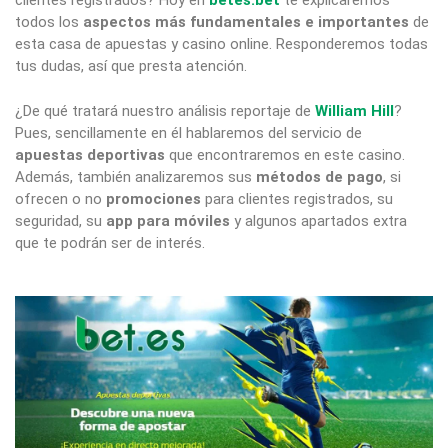
clientes registrados? Hoy en
betes.bet
te explicaremos
todos los
aspectos más fundamentales e importantes
de
esta casa de apuestas y casino online. Responderemos todas
tus dudas, así que presta atención.
¿De qué tratará nuestro análisis reportaje de
William Hill
?
Pues, sencillamente en él hablaremos del servicio de
apuestas deportivas
que encontraremos en este casino.
Además, también analizaremos sus
métodos de pago
, si
ofrecen o no
promociones
para clientes registrados, su
seguridad, su
app para móviles
y algunos apartados extra
que te podrán ser de interés.