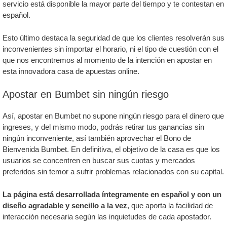
servicio está disponible la mayor parte del tiempo y te contestan en
español.
Esto último destaca la seguridad de que los clientes resolverán sus
inconvenientes sin importar el horario, ni el tipo de cuestión con el
que nos encontremos al momento de la intención en apostar en
esta innovadora casa de apuestas online.
Apostar en Bumbet sin ningún riesgo
Así, apostar en Bumbet no supone ningún riesgo para el dinero que
ingreses, y del mismo modo, podrás retirar tus ganancias sin
ningún inconveniente, así también aprovechar el Bono de
Bienvenida Bumbet. En definitiva, el objetivo de la casa es que los
usuarios se concentren en buscar sus cuotas y mercados
preferidos sin temor a sufrir problemas relacionados con su capital.
La página está desarrollada íntegramente en español y con un
diseño agradable y sencillo a la vez
, que aporta la facilidad de
interacción necesaria según las inquietudes de cada apostador.