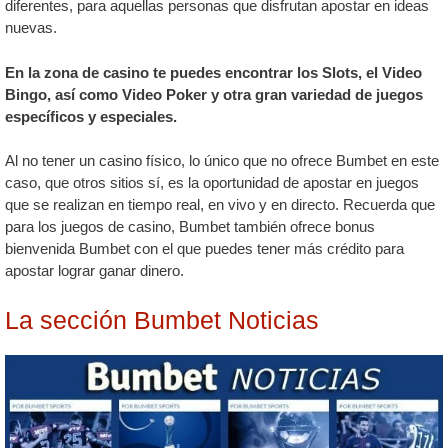
diferentes, para aquellas personas que disfrutan apostar en ideas
nuevas.
En la zona de casino te puedes encontrar los Slots, el Video
Bingo, así como Video Poker y otra gran variedad de juegos
específicos y especiales.
Al no tener un casino físico, lo único que no ofrece Bumbet en este
caso, que otros sitios sí, es la oportunidad de apostar en juegos
que se realizan en tiempo real, en vivo y en directo. Recuerda que
para los juegos de casino, Bumbet también ofrece bonus
bienvenida Bumbet con el que puedes tener más crédito para
apostar lograr ganar dinero.
La sección Bumbet Noticias