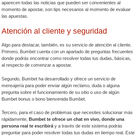
aparecen todas las noticias que pueden ser convenientes al
momento de apostar, son tips necesarios al momento de evaluar
las apuestas.
Atención al cliente y seguridad
Algo para destacar, también, es su servicio de atención al cliente.
Primero, Bumbet cuenta con un apartado de preguntas frecuentes
donde podrás encontrar como resolver todas tus dudas, básicas,
al respecto de comenzar a apostar.
Segundo, Bumbet ha desarrollado y ofrece un servicio de
mensajería para poder enviar algún reclamo, duda o alguna
pregunta sobre el funcionamiento de su sitio o uso de algún
Bumbet bonus o bono bienvenida Bumbet.
Tercero, para el caso de problemas que necesites solucionar más
rápidamente,
Bumbet te ofrece un chat en vivo, donde una
persona real te escribirá
y a través de este sistema podrás
preguntar para poder resolver todas tus dudas en tiempo real. Este