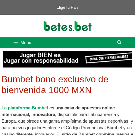
Elige tu Pais
Menu
Bumbet bono exclusivo de
bienvenida 1000 MXN
La plataforma Bumbet
es una casa de apuestas online
internacional, innovadora
, disponible para Latinoamérica y
Europa, que ofrece una gama amplísima de apuestas deportivas, y
para nuevos jugadores ofrece el Código Promocional Bumbet y un
casino diferente, innovador.
El sitio de Bumbet combina juegos e