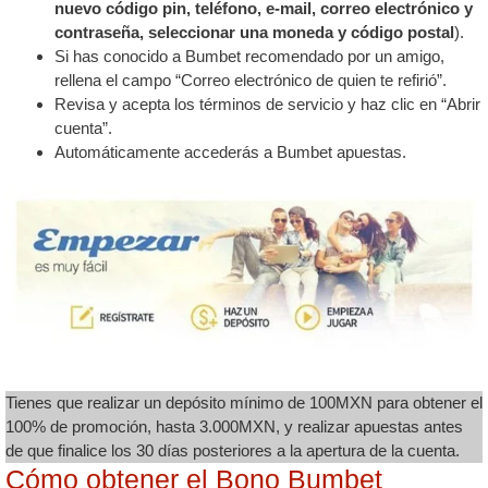
nuevo código pin, teléfono, e-mail, correo electrónico y
contraseña, seleccionar una moneda y código postal
).
Si has conocido a Bumbet recomendado por un amigo,
rellena el campo “Correo electrónico de quien te refirió”.
Revisa y acepta los términos de servicio y haz clic en “Abrir
cuenta”.
Automáticamente accederás a Bumbet apuestas.
Tienes que realizar un depósito mínimo de 100MXN para obtener el
100% de promoción, hasta 3.000MXN, y realizar apuestas antes
de que finalice los 30 días posteriores a la apertura de la cuenta.
Cómo obtener el Bono Bumbet