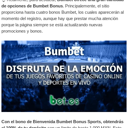
de opciones de Bumbet Bonus
. Principalemente, el sitio
proporciona hasta cuatro bonos Bumbet, los cuales aparecerán al
momento del registro, aunque hay que prestar mucha atención
porque la página siempre se está actualizando nuevas
promociones y bonos.
Con el bono de Bienvenida Bumbet Bonus Sports, obtendrás
el 100% de tu depósito
con un límite de hasta 1.000 MXN. Este