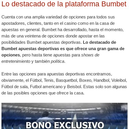
Lo destacado de la plataforma Bumbet
Cuenta con una amplia variedad de opciones para todos sus
apostadores, clientes, tanto en el casino como en la casa de
apuestas en general. Bumbet ha desarrollado, hasta el momento,
más de una veintena de opciones donde apostar en las
posibilidades Bumbet apuestas deportivas.
Lo destacado de
Bumbet apuestas deportivas es que ofrece una gran gama de
opciones
, pero hasta tiene apuestas para
shows de
entretenimiento
y también
política
.
Entre las opciones para apuestas deportivas encontramos,
obviamente, el Fútbol, Tenis, Basquetbol, Boxeo, Handbol, Voleibol,
Fútbol de sala, Futbol americano y Beisbol. Estas solo son algunas
de las posibles opciones que ofrece la casa.