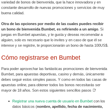
variedad de bonos de bienvenida, que la hace innovadora y en
constante desarrollo de nuevas promociones y servicios de muy
buena calidad.
Otra de las opciones por medio de las cuales puedes recibir
un bono de bienvenida Bumbet, es refiriendo a un amigo
. Si
juegas en Bumbet apuestas, y te gusta y deseas recomendar a
alguien, solo es necesario que lo invites y en caso de que él se
interese y se registre, te proporcionarán un bono de hasta 100US$.
Cómo registrarse en Bumbet
Para poder aprovechar las fantásticas promociones de bienvenida
Bumbet, para apuestas deportivas, casino y demás, únicamente
debes seguir estos simples pasos. Y como en todos las casas de
apuestas online, para obtener todos los bonos necesitarás ser
mayor de 18 años. Son estos siguientes sencillos pasos 📑
Registrar una nueva cuenta de usuario en Bumbet
con los
datos básicos (
nombre, apellido, fecha de nacimiento,