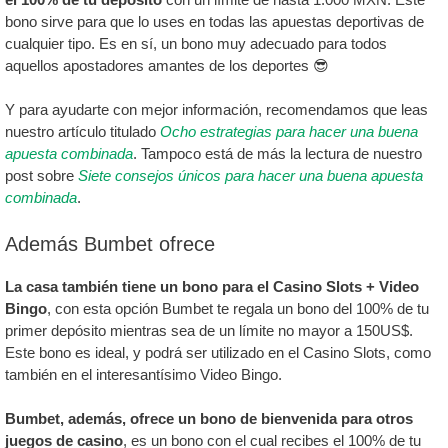
bono sirve para que lo uses en todas las apuestas deportivas de
cualquier tipo. Es en sí, un bono muy adecuado para todos
aquellos apostadores amantes de los deportes 😎
Y para ayudarte con mejor información, recomendamos que leas
nuestro artículo titulado
Ocho estrategias para hacer una buena
apuesta combinada
. Tampoco está de más la lectura de nuestro
post sobre
Siete consejos únicos para hacer una buena apuesta
combinada
.
Además Bumbet ofrece
La casa también tiene un bono para el Casino Slots + Video
Bingo
, con esta opción Bumbet te regala un bono del 100% de tu
primer depósito mientras sea de un límite no mayor a 150US$.
Este bono es ideal, y podrá ser utilizado en el Casino Slots, como
también en el interesantísimo Video Bingo.
Bumbet, además, ofrece un bono de bienvenida para otros
juegos de casino
, es un bono con el cual recibes el 100% de tu