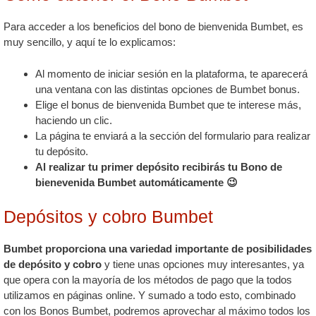
Para acceder a los beneficios del bono de bienvenida Bumbet, es
muy sencillo, y aquí te lo explicamos:
Al momento de iniciar sesión en la plataforma, te aparecerá
una ventana con las distintas opciones de Bumbet bonus.
Elige el bonus de bienvenida Bumbet que te interese más,
haciendo un clic.
La página te enviará a la sección del formulario para realizar
tu depósito.
Al realizar tu primer depósito recibirás tu Bono de
bienevenida Bumbet automáticamente 😉
Depósitos y cobro Bumbet
Bumbet proporciona una variedad importante de posibilidades
de depósito y cobro
y tiene unas opciones muy interesantes, ya
que opera con la mayoría de los métodos de pago que la todos
utilizamos en páginas online. Y sumado a todo esto, combinado
con los Bonos Bumbet, podremos aprovechar al máximo todos los