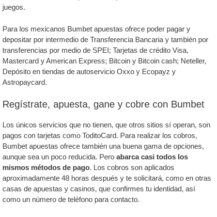
juegos.
Para los mexicanos Bumbet apuestas ofrece poder pagar y
depositar por intermedio de Transferencia Bancaria y también por
transferencias por medio de SPEI; Tarjetas de crédito Visa,
Mastercard y American Express; Bitcoin y Bitcoin cash; Neteller,
Depósito en tiendas de autoservicio Oxxo y Ecopayz y
Astropaycard.
Regístrate, apuesta, gane y cobre con Bumbet
Los únicos servicios que no tienen, que otros sitios sí operan, son
pagos con tarjetas como ToditoCard. Para realizar los cobros,
Bumbet apuestas ofrece también una buena gama de opciones,
aunque sea un poco reducida. Pero
abarca casi todos los
mismos métodos de pago
. Los cobros son aplicados
aproximadamente 48 horas después y te solicitará, como en otras
casas de apuestas y casinos, que confirmes tu identidad, así
como un número de teléfono para contacto.