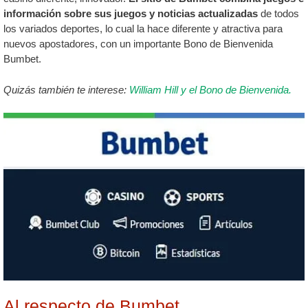
información sobre sus juegos y noticias actualizadas
de todos
los variados deportes, lo cual la hace diferente y atractiva para
nuevos apostadores, con un importante Bono de Bienvenida
Bumbet.
Quizás también te interese:
William Hill y el Bono de Bienvenida.
Al respecto de Bumbet