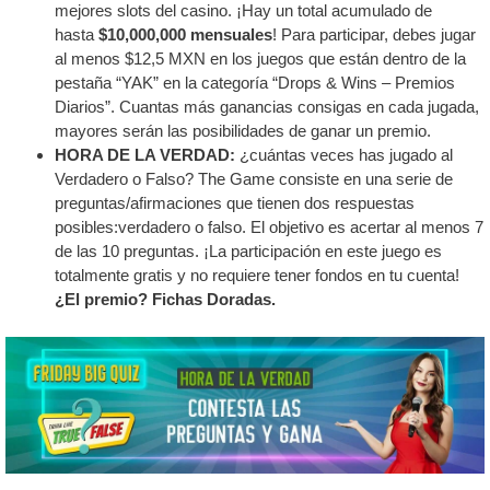
mejores slots del casino. ¡Hay un total acumulado de
hasta
$10,000,000 mensuales
! Para participar, debes jugar
al menos $12,5 MXN en los juegos que están dentro de la
pestaña “YAK” en la categoría “Drops & Wins – Premios
Diarios”. Cuantas más ganancias consigas en cada jugada,
mayores serán las posibilidades de ganar un premio.
HORA DE LA VERDAD:
¿cuántas veces has jugado al
Verdadero o Falso? The Game consiste en una serie de
preguntas/afirmaciones que tienen dos respuestas
posibles:verdadero o falso. El objetivo es acertar al menos 7
de las 10 preguntas. ¡La participación en este juego es
totalmente gratis y no requiere tener fondos en tu cuenta!
¿El premio? Fichas Doradas.