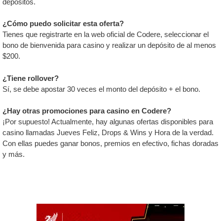
depósitos.
¿Cómo puedo solicitar esta oferta?
Tienes que registrarte en la web oficial de Codere, seleccionar el
bono de bienvenida para casino y realizar un depósito de al menos
$200.
¿Tiene rollover?
Sí, se debe apostar 30 veces el monto del depósito + el bono.
¿Hay otras promociones para casino en Codere?
¡Por supuesto! Actualmente, hay algunas ofertas disponibles para
casino llamadas Jueves Feliz, Drops & Wins y Hora de la verdad.
Con ellas puedes ganar bonos, premios en efectivo, fichas doradas
y más.