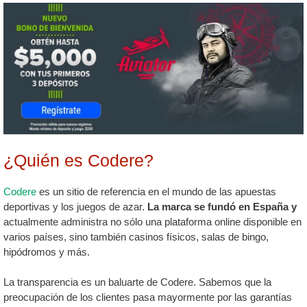
¿Quién es Codere?
Codere
es un sitio de referencia en el mundo de las apuestas
deportivas y los juegos de azar.
La marca se fundó en España y
actualmente administra no sólo una plataforma online disponible en
varios países, sino también casinos físicos, salas de bingo,
hipódromos y más.
La transparencia es un baluarte de Codere. Sabemos que la
preocupación de los clientes pasa mayormente por las garantías