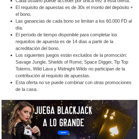
Cada usuario puede acceder por única vez a esta oferta.
El requisito de apuestas es de 30x el monto del depósito +
el bono.
Las ganancias de cada bono se limitan a los 60.000 FD al
día.
El período de tiempo disponible para completar los
requisitos de apuesta es de 14 días a partir de la
acreditación del bono.
Los siguientes juegos están excluidos de la promoción:
Savage Jungle, Shields of Rome, Space Digger, Tip Top
Totems, Wild Lava y Midnight Wilds no participan de la
contribución al requisito de apuestas.
Esta oferta no se puede combinar con otras promociones
de la casa.