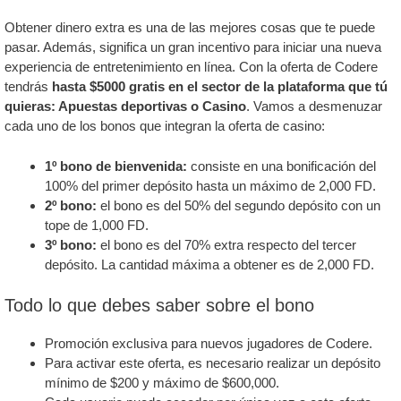
Obtener dinero extra es una de las mejores cosas que te puede
pasar. Además, significa un gran incentivo para iniciar una nueva
experiencia de entretenimiento en línea. Con la oferta de Codere
tendrás
hasta $5000 gratis en el sector de la plataforma que tú
quieras: Apuestas deportivas o Casino
. Vamos a desmenuzar
cada uno de los bonos que integran la oferta de casino:
1º bono de bienvenida:
consiste en una bonificación del
100% del primer depósito hasta un máximo de 2,000 FD.
2º bono:
el bono es del 50% del segundo depósito con un
tope de 1,000 FD.
3º bono:
el bono es del 70% extra respecto del tercer
depósito. La cantidad máxima a obtener es de 2,000 FD.
Todo lo que debes saber sobre el bono
Promoción exclusiva para nuevos jugadores de Codere.
Para activar este oferta, es necesario realizar un depósito
mínimo de $200 y máximo de $600,000.