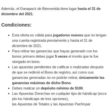
Además, el Ganapack de Bienvenida tiene lugar
hasta el 31 de
diciembre del 2021
.
Condiciones:
Esta oferta es válida para
jugadores nuevos
que no tengan
una cuenta registrada previamente y hasta el 31 de
diciembre de 2021.
Para retirar las ganancias que hayas generado con los
bonos primero debes jugar
5 veces
el monto que te fue
otorgado en bono.
Las apuestas pendientes de calificar o realizadas después
de que se redimió el Bono de registro, así como sus
ganancias generadas no se podrán retirar,
únicamente las
ganancias máximas de dicho Bono
.
Debes realizar un
depósito mínimo de $100
.
Las Apuestas Derechas en cualquier tipo de hándicap (exce
pto los hándicaps de tres opciones),
las Apuestas de Totales y las Apuestas Par/Impar