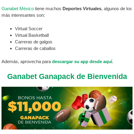
Ganabet México
tiene muchos
Deportes Virtuales
, algunos de los
más interesantes son:
Virtual Soccer
Virtual Basketball
Carreras de galgos
Carreras de caballos
Además, aprovecha para
descargar su app desde aquí
.
Ganabet Ganapack de Bienvenida