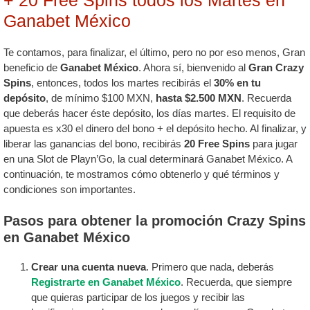
Ganabet México
Te contamos, para finalizar, el último, pero no por eso menos, Gran
beneficio de
Ganabet México
. Ahora sí, bienvenido al
Gran Crazy
Spins
, entonces, todos los martes recibirás el
30% en tu
depósito
, de mínimo $100 MXN,
hasta $2.500 MXN
. Recuerda
que deberás hacer éste depósito, los días martes. El requisito de
apuesta es x30 el dinero del bono + el depósito hecho. Al finalizar, y
liberar las ganancias del bono, recibirás
20 Free Spins
para jugar
en una Slot de Playn’Go, la cual determinará Ganabet México. A
continuación, te mostramos cómo obtenerlo y qué términos y
condiciones son importantes.
Pasos para obtener la promoción Crazy Spins
en Ganabet México
Crear una cuenta nueva
. Primero que nada, deberás
Registrarte en Ganabet México
. Recuerda, que siempre
que quieras participar de los juegos y recibir las