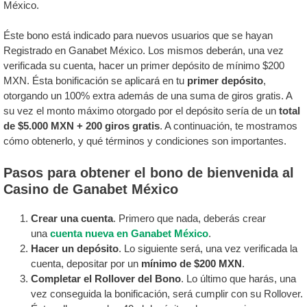
México.
Éste bono está indicado para nuevos usuarios que se hayan
Registrado en Ganabet México. Los mismos deberán, una vez
verificada su cuenta, hacer un primer depósito de mínimo $200
MXN. Ésta bonificación se aplicará en tu
primer depósito
,
otorgando un 100% extra además de una suma de giros gratis. A
su vez el monto máximo otorgado por el depósito sería de un
total
de $5.000 MXN + 200 giros gratis
. A continuación, te mostramos
cómo obtenerlo, y qué términos y condiciones son importantes.
Pasos para obtener el bono de bienvenida al
Casino de Ganabet México
Crear una cuenta
. Primero que nada, deberás crear
una
cuenta nueva en Ganabet México
.
Hacer un depósito
. Lo siguiente será, una vez verificada la
cuenta, depositar por un
mínimo de $200 MXN
.
Completar el Rollover del Bono
. Lo último que harás, una
vez conseguida la bonificación, será cumplir con su Rollover.