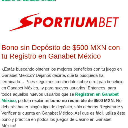
Bono sin Depósito de $500 MXN con
tu Registro en Ganabet México
¿Estás buscando obtener los mejores beneficios con tu juego en
Ganabet México? Déjanos decirte, que la búsqueda ha
terminado… Pues seguimos contándote sobre otro gran beneficio
en Ganabet México, ¡y para nuevos usuarios! Entonces, para
todos aquellos nuevos usuarios que se
Registren en Ganabet
México
, podrán recibir un
bono no redimible de $500 MXN
. No
deberás hacer ningún tipo de depósito, sólo deberás Registrarte y
Verificar tu cuenta en Ganabet México. Así que es fácil, utiliza éste
bono y practica en ¡todos los juegos de Casino en Ganabet
México!