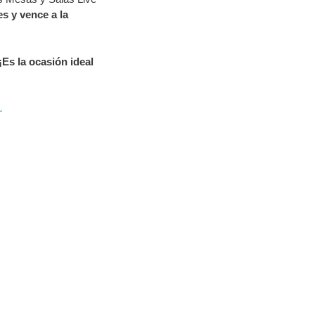
s y vence a la
¡Es la ocasión ideal
.