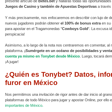
presente artículo de
Betes.bet
y hallarás todas las oportunidade
Juegos de Casino y también de Apuestas Deportivas
a través 
Y más precisamente, nos enfocaremos en describir con lujo de d
nuevos jugadores podrán obtener
el 100% de bonus extra
en su d
para apostar en el Tragamonedas “
Cowboys Gold
“. La excusa i
perspicacia!
Asimismo, a lo largo de la nota nos centraremos en comentar, al 
plataforma.
¡Sumérgete en un océano de posibilidades y ventaj
cuenta ya mismo en Tonybet desde México
. Luego, tocará dem
¡A jugar!
¿Quién es Tonybet? Datos, infor
furor en México
Nos permitimos una invitación de rigor antes de dar inicio al gran
plataformas de todo México para jugar y apostar Online, por ello e
importantes de México.