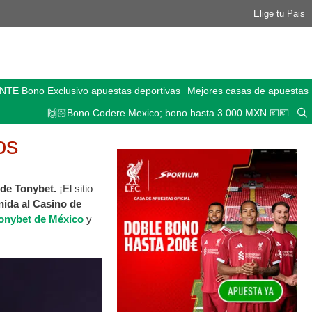
Elige tu Pais
NTE Bono Exclusivo apuestas deportivas
Mejores casas de apuestas
🙌🏻Bono Codere Mexico; bono hasta 3.000 MXN 💶💶
os
 de Tonybet.
¡El sitio
nida al Casino de
Tonybet de México
y