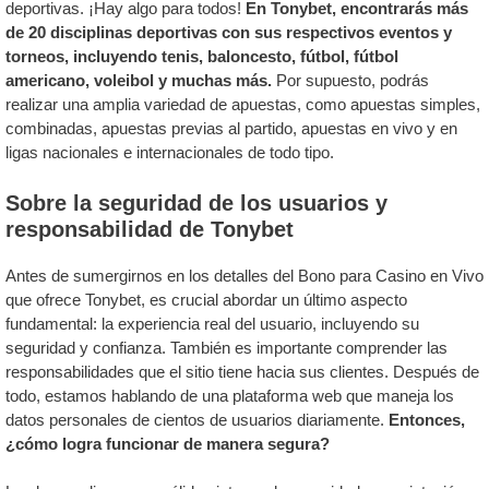
deportivas. ¡Hay algo para todos!
En Tonybet, encontrarás más
de 20 disciplinas deportivas con sus respectivos eventos y
torneos, incluyendo tenis, baloncesto, fútbol, fútbol
americano, voleibol y muchas más.
Por supuesto, podrás
realizar una amplia variedad de apuestas, como apuestas simples,
combinadas, apuestas previas al partido, apuestas en vivo y en
ligas nacionales e internacionales de todo tipo.
Sobre la seguridad de los usuarios y
responsabilidad de Tonybet
Antes de sumergirnos en los detalles del Bono para Casino en Vivo
que ofrece Tonybet, es crucial abordar un último aspecto
fundamental: la experiencia real del usuario, incluyendo su
seguridad y confianza. También es importante comprender las
responsabilidades que el sitio tiene hacia sus clientes. Después de
todo, estamos hablando de una plataforma web que maneja los
datos personales de cientos de usuarios diariamente.
Entonces,
¿cómo logra funcionar de manera segura?