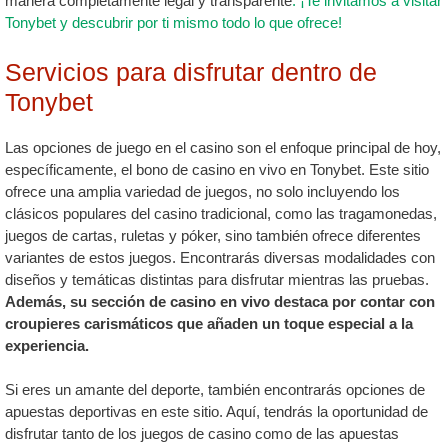
manera completamente legal y transparente
. ¡Te invitamos a visitar
Tonybet y descubrir por ti mismo todo lo que ofrece!
Servicios para disfrutar dentro de
Tonybet
Las opciones de juego en el casino son el enfoque principal de hoy,
específicamente, el bono de casino en vivo en Tonybet. Este sitio
ofrece una amplia variedad de juegos, no solo incluyendo los
clásicos populares del casino tradicional, como las tragamonedas,
juegos de cartas, ruletas y póker, sino también ofrece diferentes
variantes de estos juegos. Encontrarás diversas modalidades con
diseños y temáticas distintas para disfrutar mientras las pruebas.
Además, su sección de casino en vivo destaca por contar con
croupieres carismáticos que añaden un toque especial a la
experiencia.
Si eres un amante del deporte, también encontrarás opciones de
apuestas deportivas en este sitio. Aquí, tendrás la oportunidad de
disfrutar tanto de los juegos de casino como de las apuestas