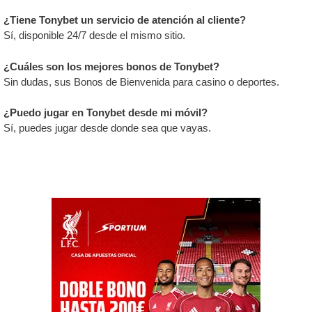
¿Tiene Tonybet un servicio de atención al cliente?
Sí, disponible 24/7 desde el mismo sitio.
¿Cuáles son los mejores bonos de Tonybet?
Sin dudas, sus Bonos de Bienvenida para casino o deportes.
¿Puedo jugar en Tonybet desde mi móvil?
Sí, puedes jugar desde donde sea que vayas.