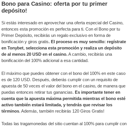
Bono para Casino: oferta por tu primer
depósito!
Si estás interesado en aprovechar una oferta especial del Casino,
entonces esta promoción es perfecta para ti. Con el Bono por tu
Primer Depósito, recibirás un regalo exclusivo en forma de
bonificación y giros gratis
. El proceso es muy sencillo: regístrate
en Tonybet, selecciona esta promoción y realiza un depósito
de al menos 20 USD en el casino.
A cambio, recibirás una
bonificación del 100% adicional a esa cantidad.
El máximo que puedes obtener con el bono del 100% en este caso
es de 120 USD. Después, deberás cumplir con un requisito de
apuesta de 50 veces el valor del bono en el casino, de manera que
puedas entonces retirar tus ganancias.
Es importante tener en
cuenta que la apuesta máxima permitida mientras el bono esté
activo también estará limitada, y tendrás que revisar los
términos
. Además, también recibirás 120 Giros Gratis!
Todas las tragamonedas del sitio cuentan al 100% para cumplir con