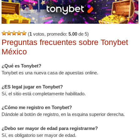
(
1
votos, promedio:
5.00
de 5)
Preguntas frecuentes sobre Tonybet
México
¿Qué es Tonybet?
Tonybet es una nueva casa de apuestas online.
¿ES legal jugar en Tonybet?
Sí, el sitio está completamente habilitado.
¿Cómo me registro en Tonybet?
Dándole al botón de registro, en la esquina superior derecha.
¿Debo ser mayor de edad para registrarme?
Sí, es obligatorio ser mayor de edad.