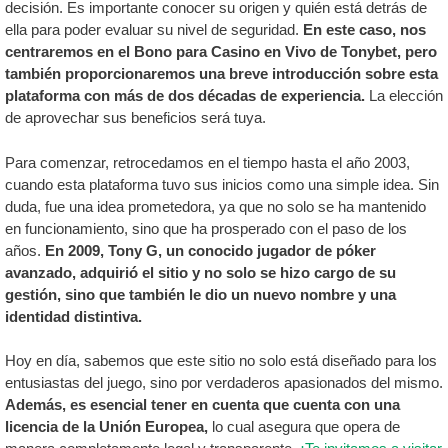
decisión. Es importante conocer su origen y quién está detrás de
ella para poder evaluar su nivel de seguridad.
En este caso, nos
centraremos en el Bono para Casino en Vivo de Tonybet, pero
también proporcionaremos una breve introducción sobre esta
plataforma con más de dos décadas de experiencia.
La elección
de aprovechar sus beneficios será tuya.
Para comenzar, retrocedamos en el tiempo hasta el año 2003,
cuando esta plataforma tuvo sus inicios como una simple idea. Sin
duda, fue una idea prometedora, ya que no solo se ha mantenido
en funcionamiento, sino que ha prosperado con el paso de los
años.
En 2009, Tony G, un conocido jugador de póker
avanzado, adquirió el sitio y no solo se hizo cargo de su
gestión, sino que también le dio un nuevo nombre y una
identidad distintiva.
Hoy en día, sabemos que este sitio no solo está diseñado para los
entusiastas del juego, sino por verdaderos apasionados del mismo.
Además, es esencial tener en cuenta que cuenta con una
licencia de la Unión Europea,
lo cual asegura que opera de