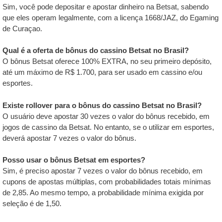
Sim, você pode depositar e apostar dinheiro na Betsat, sabendo
que eles operam legalmente, com a licença 1668/JAZ, do Egaming
de Curaçao.
Qual é a oferta de bônus do cassino Betsat no Brasil?
O bônus Betsat oferece 100% EXTRA, no seu primeiro depósito,
até um máximo de R$ 1.700, para ser usado em cassino e/ou
esportes.
Existe rollover para o bônus do cassino Betsat no Brasil?
O usuário deve apostar 30 vezes o valor do bônus recebido, em
jogos de cassino da Betsat. No entanto, se o utilizar em esportes,
deverá apostar 7 vezes o valor do bônus.
Posso usar o bônus Betsat em esportes?
Sim, é preciso apostar 7 vezes o valor do bônus recebido, em
cupons de apostas múltiplas, com probabilidades totais mínimas
de 2,85. Ao mesmo tempo, a probabilidade mínima exigida por
seleção é de 1,50.