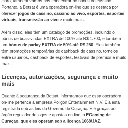
claro, também vamos nos concentrar no bônus do cassino.
Portanto, a Betsat é uma operadora on-line que se destaca por
oferecer
jogos de cassino, cassino ao vivo, esportes, esportes
virtuais, transmissão ao vivo
e muito mais.
Além disso, eles têm um catálogo de promoções, incluindo o
bônus de boas-vindas EXTRA de 100% até R$ 1.700, e também
um
bônus de parlay EXTRA de 50% até R$ 250
. Eles também
têm promoções temporárias de cashback de cassino, torneios
entre usuários, cashback de esportes, festivais de prêmios e muito
mais.
Licenças, autorizações, segurança e muito
mais
Quanto à segurança da Betsat, informamos que essa operadora
on-line pertence à empresa Poligon Entertainment N.V. Ela está
registrada sob as leis do Governo de Curaçao. E é graças ao
órgão regulador de jogos e apostas on-line, o
EGaming de
Curaçao, que eles operam sob a licença 1668/JAZ
.