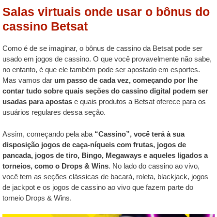
Salas virtuais onde usar o bônus do
cassino Betsat
Como é de se imaginar, o bônus de cassino da Betsat pode ser
usado em jogos de cassino. O que você provavelmente não sabe,
no entanto, é que ele também pode ser apostado em esportes.
Mas vamos dar
um passo de cada vez, começando por lhe
contar tudo sobre quais seções do cassino digital podem ser
usadas para apostas
e quais produtos a Betsat oferece para os
usuários regulares dessa seção.
Assim, começando pela aba
“Cassino”, você terá à sua
disposição jogos de caça-níqueis com frutas, jogos de
pancada, jogos de tiro, Bingo, Megaways e aqueles ligados a
torneios, como o Drops & Wins
. No lado do cassino ao vivo,
você tem as seções clássicas de bacará, roleta, blackjack, jogos
de jackpot e os jogos de cassino ao vivo que fazem parte do
torneio Drops & Wins.