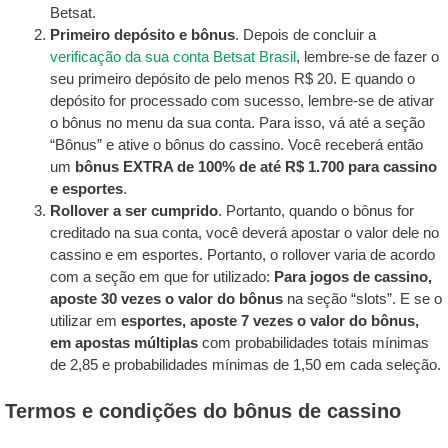
Betsat.
Primeiro depósito e bônus
. Depois de concluir a
verificação da sua conta Betsat Brasil
, lembre-se de fazer o
seu primeiro depósito de pelo menos R$ 20. E quando o
depósito for processado com sucesso, lembre-se de ativar
o bônus no menu da sua conta. Para isso, vá até a seção
“Bônus” e ative o bônus do cassino. Você receberá então
um
bônus EXTRA de 100% de até R$ 1.700 para cassino
e esportes
.
Rollover a ser cumprido
. Portanto, quando o bônus for
creditado na sua conta, você deverá apostar o valor dele no
cassino e em esportes. Portanto, o rollover varia de acordo
com a seção em que for utilizado:
Para jogos de cassino,
aposte 30 vezes o valor do bônus
na seção “slots”. E se o
utilizar em
esportes, aposte 7 vezes o valor do bônus,
em apostas múltiplas
com probabilidades totais mínimas
de 2,85 e probabilidades mínimas de 1,50 em cada seleção.
Termos e condições do bônus de cassino