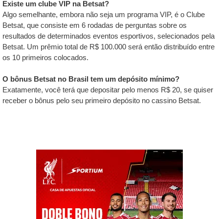
Existe um clube VIP na Betsat?
Algo semelhante, embora não seja um programa VIP, é o Clube
Betsat, que consiste em 6 rodadas de perguntas sobre os
resultados de determinados eventos esportivos, selecionados pela
Betsat. Um prêmio total de R$ 100.000 será então distribuído entre
os 10 primeiros colocados.
O bônus Betsat no Brasil tem um depósito mínimo?
Exatamente, você terá que depositar pelo menos R$ 20, se quiser
receber o bônus pelo seu primeiro depósito no cassino Betsat.