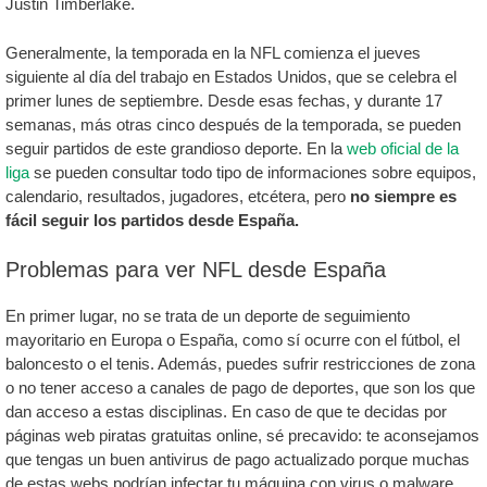
Justin Timberlake.
Generalmente, la temporada en la NFL comienza el jueves
siguiente al día del trabajo en Estados Unidos, que se celebra el
primer lunes de septiembre. Desde esas fechas, y durante 17
semanas, más otras cinco después de la temporada, se pueden
seguir partidos de este grandioso deporte. En la
web oficial de la
liga
se pueden consultar todo tipo de informaciones sobre equipos,
calendario, resultados, jugadores, etcétera, pero
no siempre es
fácil seguir los partidos desde España.
Problemas para ver NFL desde España
En primer lugar, no se trata de un deporte de seguimiento
mayoritario en Europa o España, como sí ocurre con el fútbol, el
baloncesto o el tenis. Además, puedes sufrir restricciones de zona
o no tener acceso a canales de pago de deportes, que son los que
dan acceso a estas disciplinas. En caso de que te decidas por
páginas web piratas gratuitas online, sé precavido: te aconsejamos
que tengas un buen antivirus de pago actualizado porque muchas
de estas webs podrían infectar tu máquina con virus o malware.