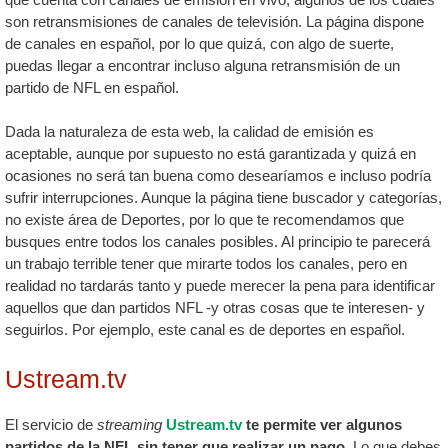
son retransmisiones de canales de televisión. La página dispone
de canales en español, por lo que quizá, con algo de suerte,
puedas llegar a encontrar incluso alguna retransmisión de un
partido de NFL en español.
Dada la naturaleza de esta web, la calidad de emisión es
aceptable, aunque por supuesto no está garantizada y quizá en
ocasiones no será tan buena como desearíamos e incluso podría
sufrir interrupciones. Aunque la página tiene buscador y categorías,
no existe área de Deportes, por lo que te recomendamos que
busques entre todos los canales posibles. Al principio te parecerá
un trabajo terrible tener que mirarte todos los canales, pero en
realidad no tardarás tanto y puede merecer la pena para identificar
aquellos que dan partidos NFL -y otras cosas que te interesen- y
seguirlos. Por ejemplo, este canal es de deportes en español.
Ustream.tv
El servicio de
streaming
Ustream.tv
te permite ver algunos
partidos de la NFL sin tener que realizar un pago.
Lo que debes