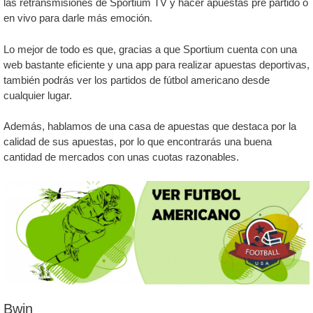
las retransmisiones de Sportium TV y hacer apuestas pre partido o
en vivo para darle más emoción.
Lo mejor de todo es que, gracias a que Sportium cuenta con una
web bastante eficiente y una app para realizar apuestas deportivas,
también podrás ver los partidos de fútbol americano desde
cualquier lugar.
Además, hablamos de una casa de apuestas que destaca por la
calidad de sus apuestas, por lo que encontrarás una buena
cantidad de mercados con unas cuotas razonables.
Bwin