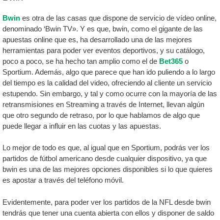
Bwin
es otra de las casas que dispone de servicio de vídeo online,
denominado ‘Bwin TV». Y es que, bwin, como el gigante de las
apuestas online que es, ha desarrollado una de las mejores
herramientas para poder ver eventos deportivos, y su catálogo,
poco a poco, se ha hecho tan amplio como el de
Bet365
o
Sportium. Además, algo que parece que han ido puliendo a lo largo
del tiempo es la calidad del video, ofreciendo al cliente un servicio
estupendo. Sin embargo, y tal y como ocurre con la mayoría de las
retransmisiones en Streaming a través de Internet, llevan algún
que otro segundo de retraso, por lo que hablamos de algo que
puede llegar a influir en las cuotas y las apuestas.
Lo mejor de todo es que, al igual que en Sportium, podrás ver los
partidos de fútbol americano desde cualquier dispositivo, ya que
bwin es una de las mejores opciones disponibles si lo que quieres
es apostar a través del teléfono móvil.
Evidentemente, para poder ver los partidos de la NFL desde bwin
tendrás que tener una cuenta abierta con ellos y disponer de saldo