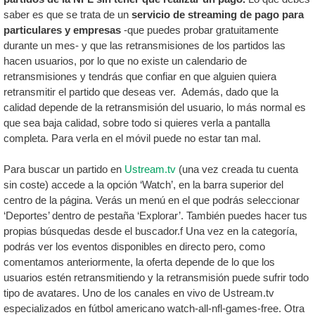
saber es que se trata de un
servicio de streaming de pago para
particulares y empresas
-que puedes probar gratuitamente
durante un mes- y que las retransmisiones de los partidos las
hacen usuarios, por lo que no existe un calendario de
retransmisiones y tendrás que confiar en que alguien quiera
retransmitir el partido que deseas ver. Además, dado que la
calidad depende de la retransmisión del usuario, lo más normal es
que sea baja calidad, sobre todo si quieres verla a pantalla
completa. Para verla en el móvil puede no estar tan mal.
Para buscar un partido en
Ustream.tv
(una vez creada tu cuenta
sin coste) accede a la opción ‘Watch’, en la barra superior del
centro de la página. Verás un menú en el que podrás seleccionar
‘Deportes’ dentro de pestaña ‘Explorar’. También puedes hacer tus
propias búsquedas desde el buscador.f Una vez en la categoría,
podrás ver los eventos disponibles en directo pero, como
comentamos anteriormente, la oferta depende de lo que los
usuarios estén retransmitiendo y la retransmisión puede sufrir todo
tipo de avatares. Uno de los canales en vivo de Ustream.tv
especializados en fútbol americano watch-all-nfl-games-free. Otra