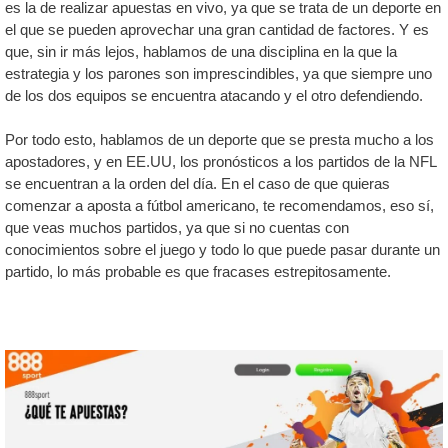
es la de realizar apuestas en vivo, ya que se trata de un deporte en
el que se pueden aprovechar una gran cantidad de factores. Y es
que, sin ir más lejos, hablamos de una disciplina en la que la
estrategia y los parones son imprescindibles, ya que siempre uno
de los dos equipos se encuentra atacando y el otro defendiendo.
Por todo esto, hablamos de un deporte que se presta mucho a los
apostadores, y en EE.UU, los pronósticos a los partidos de la NFL
se encuentran a la orden del día. En el caso de que quieras
comenzar a aposta a fútbol americano, te recomendamos, eso sí,
que veas muchos partidos, ya que si no cuentas con
conocimientos sobre el juego y todo lo que puede pasar durante un
partido, lo más probable es que fracases estrepitosamente.