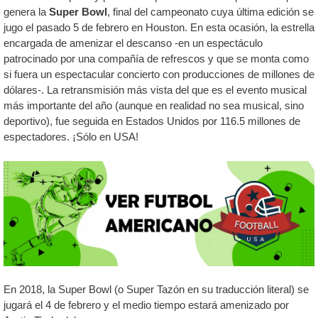
genera la
Super Bowl
, final del campeonato cuya última edición se
jugo el pasado 5 de febrero en Houston. En esta ocasión, la estrella
encargada de amenizar el descanso -en un espectáculo
patrocinado por una compañía de refrescos y que se monta como
si fuera un espectacular concierto con producciones de millones de
dólares-. La retransmisión más vista del que es el evento musical
más importante del año (aunque en realidad no sea musical, sino
deportivo), fue seguida en Estados Unidos por 116.5 millones de
espectadores. ¡Sólo en USA!
En 2018, la Super Bowl (o Super Tazón en su traducción literal) se
jugará el 4 de febrero y el medio tiempo estará amenizado por