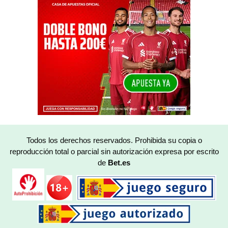
Todos los derechos reservados. Prohibida su copia o
reproducción total o parcial sin autorización expresa por escrito
de
Bet.es