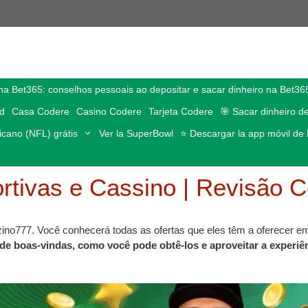
na Bet365: conselhos pessoais ao depositar e sacar dinheiro na Bet36
d
Casa Codere
Casino Codere
Tarjeta Codere
🎯 Sacar dinheiro d
icano (NFL) grátis
Ver la SuperBowl
⭐ Descargar la app móvil de B
tivas e Cassino | Revisão 
ino777. Você conhecerá todas as ofertas que eles têm a oferecer em
e boas-vindas, como você pode obtê-los e aproveitar a experiê