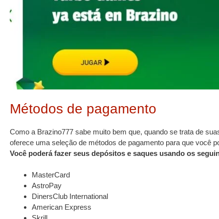
Métodos de pagamento
Como a Brazino777 sabe muito bem que, quando se trata de suas 
oferece uma seleção de métodos de pagamento para que você poss
Você poderá fazer seus depósitos e saques usando os segui
MasterCard
AstroPay
DinersClub International
American Express
Skrill