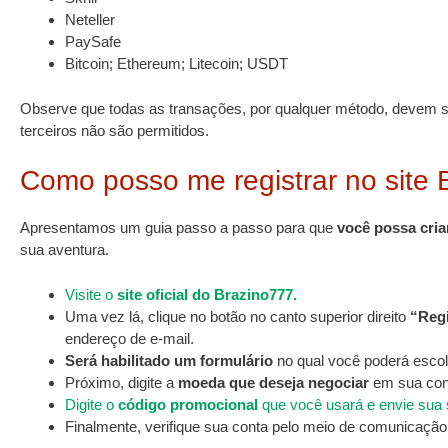
Neteller
PaySafe
Bitcoin; Ethereum; Litecoin; USDT
Observe que todas as transações, por qualquer método, devem se
terceiros não são permitidos.
Como posso me registrar no site
Apresentamos um guia passo a passo para que
você possa cria
sua aventura.
Visite o
site oficial do Brazino777.
Uma vez lá, clique no botão no canto superior direito
“Regi
endereço de e-mail.
Será habilitado um formulário
no qual você poderá esco
Próximo, digite a
moeda que deseja negociar
em sua con
Digite o
código promocional
que você usará e envie sua s
Finalmente, verifique sua conta pelo meio de comunicação