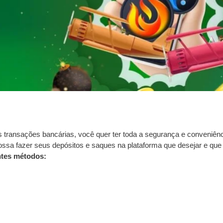
transações bancárias, você quer ter toda a segurança e conveniênci
a fazer seus depósitos e saques na plataforma que desejar e que m
ntes métodos: