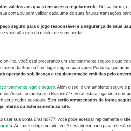
ados válidos aos quais tem acesso regularmente.
Dessa forma, o si
 sua conta ou para validar cada uma de suas futuras transações banc
paço seguro para o jogo responsável e a segurança de seus usu
 que você não exceda o valor de suas perdas.
on-line, você está procurando um site totalmente seguro e que tra
 fazem do Brazino7 um lugar seguro para você. Portanto, gostaríamo
tá operando sob licença e regulamentação emitidas pelo gover
ço totalmente legal e seguro.
Além disso, é um ambiente seguro e pr
nte. Assim, ao acessar o Brazino777, você estará jogando e compe
ir seus dados pessoais.
Eles serão armazenados de forma segura
ja interna ou externamente ao site.
 ao usar sua conta Brazino777, você pode acessar rapidamente o site
or dia
. Ao fazer o login no site, você será direcionado para a seção 