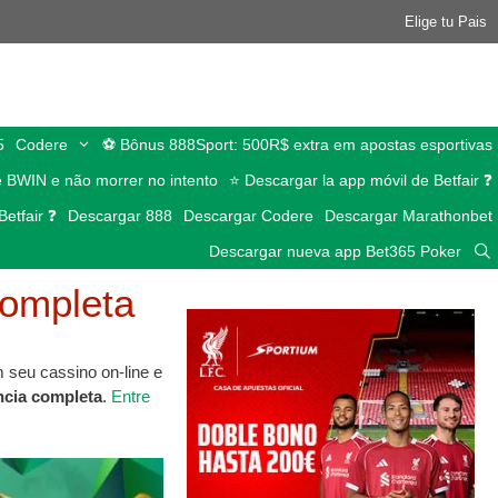
Elige tu Pais
5
Codere
⚽ Bônus 888Sport: 500R$ extra em apostas esportivas
e BWIN e não morrer no intento
⭐ Descargar la app móvil de Betfair ❓
etfair ❓
Descargar 888
Descargar Codere
Descargar Marathonbet
Descargar nueva app Bet365 Poker
Completa
 seu cassino on-line e
ncia completa
.
Entre