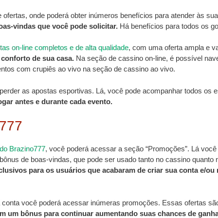
de ofertas, onde poderá obter inúmeros benefícios para atender às s
oas-vindas que você pode solicitar.
Há benefícios para todos os go
as on-line completos e de alta qualidade
, com uma oferta ampla e v
 conforto de sua casa.
Na seção de cassino on-line, é possível nav
entos com crupiês ao vivo na seção de cassino ao vivo.
 perder as apostas esportivas. Lá, você pode acompanhar todos os e
gar antes e durante cada evento.
o777
e do Brazino777
, você poderá acessar a seção “Promoções”. Lá você
 bônus de boas-vindas, que pode ser usado tanto no cassino quanto 
clusivos para os usuários que acabaram de criar sua conta e/ou
sua conta você poderá acessar inúmeras promoções. Essas ofertas s
m um bônus para continuar aumentando suas chances de ganha