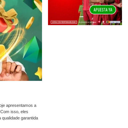
hoje apresentamos a
Com isso, eles
 qualidade garantida