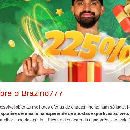
obre o Brazino777
ssível obter as melhores ofertas de entretenimento num só lugar, 
isponíveis e uma linha experiente de apostas esportivas ao vivo.
a melhor casa de apostas. Eles se destacam da concorrência devido à