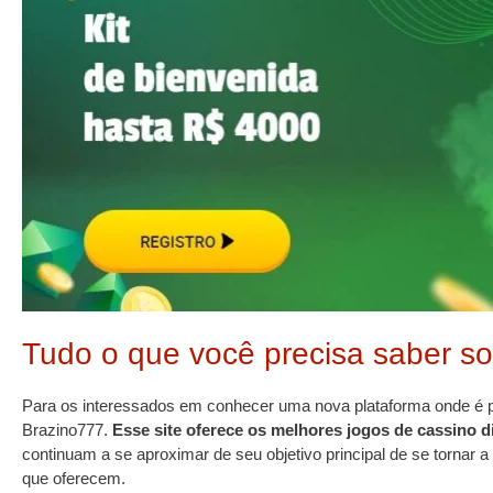
Tudo o que você precisa saber s
Para os interessados em conhecer uma nova plataforma onde é po
Brazino777.
Esse site oferece os melhores jogos de cassino d
continuam a se aproximar de seu objetivo principal de se tornar 
que oferecem.