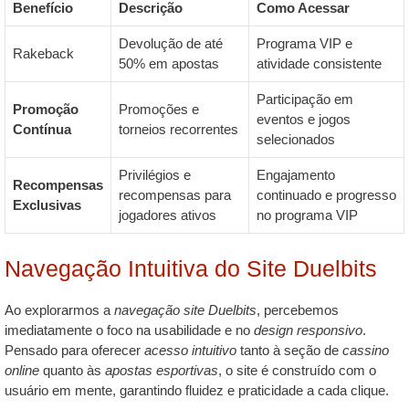
Benefício
Descrição
Como Acessar
Devolução de até
Programa VIP e
Rakeback
50% em apostas
atividade consistente
Participação em
Promoção
Promoções e
eventos e jogos
Contínua
torneios recorrentes
selecionados
Privilégios e
Engajamento
Recompensas
recompensas para
continuado e progresso
Exclusivas
jogadores ativos
no programa VIP
Navegação Intuitiva do Site Duelbits
Ao explorarmos a
navegação site Duelbits
, percebemos
imediatamente o foco na usabilidade e no
design responsivo
.
Pensado para oferecer
acesso intuitivo
tanto à seção de
cassino
online
quanto às
apostas esportivas
, o site é construído com o
usuário em mente, garantindo fluidez e praticidade a cada clique.