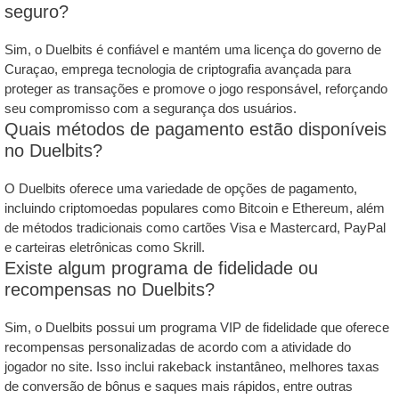
seguro?
Sim, o Duelbits é confiável e mantém uma licença do governo de
Curaçao, emprega tecnologia de criptografia avançada para
proteger as transações e promove o jogo responsável, reforçando
seu compromisso com a segurança dos usuários.
Quais métodos de pagamento estão disponíveis
no Duelbits?
O Duelbits oferece uma variedade de opções de pagamento,
incluindo criptomoedas populares como Bitcoin e Ethereum, além
de métodos tradicionais como cartões Visa e Mastercard, PayPal
e carteiras eletrônicas como Skrill.
Existe algum programa de fidelidade ou
recompensas no Duelbits?
Sim, o Duelbits possui um programa VIP de fidelidade que oferece
recompensas personalizadas de acordo com a atividade do
jogador no site. Isso inclui rakeback instantâneo, melhores taxas
de conversão de bônus e saques mais rápidos, entre outras