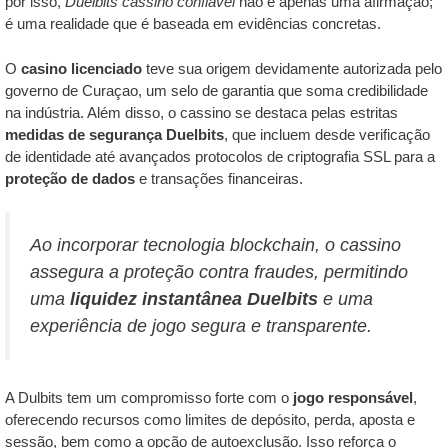
por isso,
Duelbits cassino confiável
não é apenas uma afirmação;
é uma realidade que é baseada em evidências concretas.
O
casino licenciado
teve sua origem devidamente autorizada pelo
governo de Curaçao, um selo de garantia que soma credibilidade
na indústria. Além disso, o cassino se destaca pelas estritas
medidas de segurança Duelbits
, que incluem desde verificação
de identidade até avançados protocolos de criptografia SSL para a
proteção de dados
e transações financeiras.
Ao incorporar tecnologia blockchain, o cassino
assegura a proteção contra fraudes, permitindo
uma
liquidez instantânea Duelbits
e uma
experiência de jogo segura e transparente.
A Dulbits tem um compromisso forte com o
jogo responsável
,
oferecendo recursos como limites de depósito, perda, aposta e
sessão, bem como a opção de autoexclusão. Isso reforça o