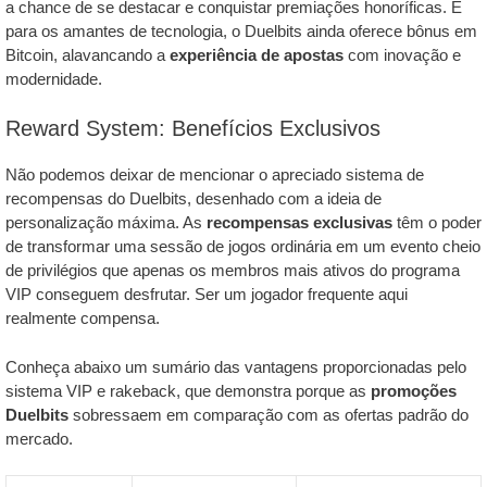
a chance de se destacar e conquistar premiações honoríficas. E
para os amantes de tecnologia, o Duelbits ainda oferece bônus em
Bitcoin, alavancando a
experiência de apostas
com inovação e
modernidade.
Reward System: Benefícios Exclusivos
Não podemos deixar de mencionar o apreciado sistema de
recompensas do Duelbits, desenhado com a ideia de
personalização máxima. As
recompensas exclusivas
têm o poder
de transformar uma sessão de jogos ordinária em um evento cheio
de privilégios que apenas os membros mais ativos do programa
VIP conseguem desfrutar. Ser um jogador frequente aqui
realmente compensa.
Conheça abaixo um sumário das vantagens proporcionadas pelo
sistema VIP e rakeback, que demonstra porque as
promoções
Duelbits
sobressaem em comparação com as ofertas padrão do
mercado.