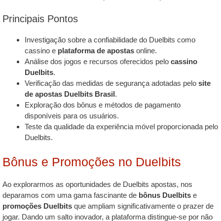
Principais Pontos
Investigação sobre a confiabilidade do Duelbits como
cassino e
plataforma de apostas
online.
Análise dos jogos e recursos oferecidos pelo
cassino
Duelbits
.
Verificação das medidas de segurança adotadas pelo
site
de apostas Duelbits Brasil
.
Exploração dos bônus e métodos de pagamento
disponíveis para os usuários.
Teste da qualidade da experiência móvel proporcionada pelo
Duelbits.
Bônus e Promoções no Duelbits
Ao explorarmos as oportunidades de Duelbits apostas, nos
deparamos com uma gama fascinante de
bônus Duelbits
e
promoções Duelbits
que ampliam significativamente o prazer de
jogar. Dando um salto inovador, a plataforma distingue-se por não