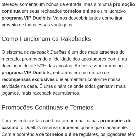
oferecer somente um bônus de entrada, mas sim uma
promoção
contínua
em seus recheados
torneios online
e um lucrativo
programa VIP Duelbits
. Vamos descobrir juntos como tirar
proveito de todas essas vantagens.
Como Funcionam os Rakebacks
O sistema de
rakeback Duelbits
é um dos mais atraentes do
mercado, promovendo a fidelidade dos apostadores com uma
devolução de até 50% das apostas. Ao nos associarmos ao
programa VIP Duelbits
, entramos em um círculo de
recompensas exclusivas
que aumentam conforme nossa
atividade na casa. É uma dinâmica onde todos ganham: mais
jogamos, mais rakeback acumulamos.
Promoções Contínuas e Torneios
Para os entusiastas que buscam adrenalina nas
promoções de
cassino
, o Duelbits reserva surpresas quase que diariamente.
Com a ocorrência de
torneios online
regulares, os jogadores têm