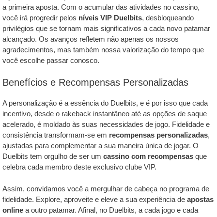
a primeira aposta. Com o acumular das atividades no cassino,
você irá progredir pelos
níveis VIP Duelbits
, desbloqueando
privilégios que se tornam mais significativos a cada novo patamar
alcançado. Os avanços refletem não apenas os nossos
agradecimentos, mas também nossa valorização do tempo que
você escolhe passar conosco.
Benefícios e Recompensas Personalizadas
A personalização é a essência do Duelbits, e é por isso que cada
incentivo, desde o rakeback instantâneo até as opções de saque
acelerado, é moldado às suas necessidades de jogo. Fidelidade e
consistência transformam-se em
recompensas personalizadas
,
ajustadas para complementar a sua maneira única de jogar. O
Duelbits tem orgulho de ser um
cassino com recompensas
que
celebra cada membro deste exclusivo clube VIP.
Assim, convidamos você a mergulhar de cabeça no programa de
fidelidade. Explore, aproveite e eleve a sua experiência de
apostas
online
a outro patamar. Afinal, no Duelbits, a cada jogo e cada