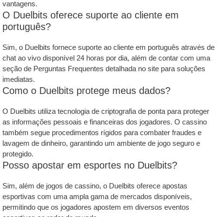
vantagens.
O Duelbits oferece suporte ao cliente em
português?
Sim, o Duelbits fornece suporte ao cliente em português através de
chat ao vivo disponível 24 horas por dia, além de contar com uma
seção de Perguntas Frequentes detalhada no site para soluções
imediatas.
Como o Duelbits protege meus dados?
O Duelbits utiliza tecnologia de criptografia de ponta para proteger
as informações pessoais e financeiras dos jogadores. O cassino
também segue procedimentos rígidos para combater fraudes e
lavagem de dinheiro, garantindo um ambiente de jogo seguro e
protegido.
Posso apostar em esportes no Duelbits?
Sim, além de jogos de cassino, o Duelbits oferece apostas
esportivas com uma ampla gama de mercados disponíveis,
permitindo que os jogadores apostem em diversos eventos