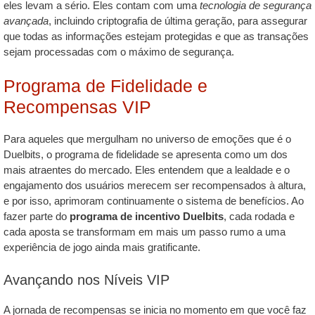
eles levam a sério. Eles contam com uma
tecnologia de segurança
avançada
, incluindo criptografia de última geração, para assegurar
que todas as informações estejam protegidas e que as transações
sejam processadas com o máximo de segurança.
Programa de Fidelidade e
Recompensas VIP
Para aqueles que mergulham no universo de emoções que é o
Duelbits, o programa de fidelidade se apresenta como um dos
mais atraentes do mercado. Eles entendem que a lealdade e o
engajamento dos usuários merecem ser recompensados à altura,
e por isso, aprimoram continuamente o sistema de benefícios. Ao
fazer parte do
programa de incentivo Duelbits
, cada rodada e
cada aposta se transformam em mais um passo rumo a uma
experiência de jogo ainda mais gratificante.
Avançando nos Níveis VIP
A jornada de recompensas se inicia no momento em que você faz