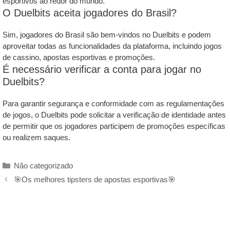
esportivos ao redor do mundo.
O Duelbits aceita jogadores do Brasil?
Sim, jogadores do Brasil são bem-vindos no Duelbits e podem
aproveitar todas as funcionalidades da plataforma, incluindo jogos
de cassino, apostas esportivas e promoções.
É necessário verificar a conta para jogar no
Duelbits?
Para garantir segurança e conformidade com as regulamentações
de jogos, o Duelbits pode solicitar a verificação de identidade antes
de permitir que os jogadores participem de promoções específicas
ou realizem saques.
Categorias
Não categorizado
🎯Os melhores tipsters de apostas esportivas🎯