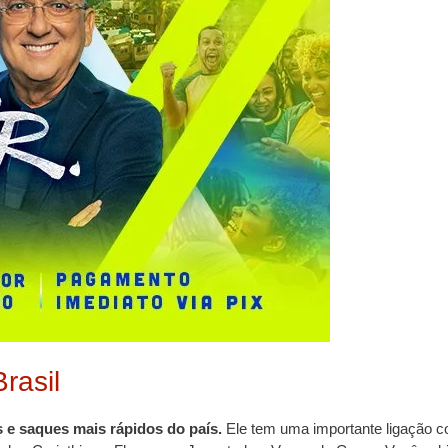
rasil
os e saques mais rápidos do país.
Ele tem uma importante ligação 