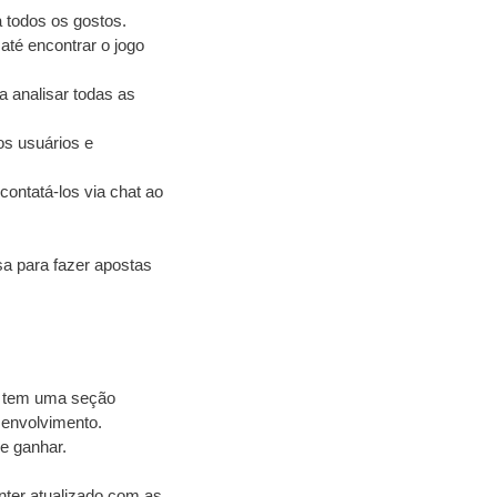
 todos os gostos.
até encontrar o jogo
 analisar todas as
os usuários e
ontatá-los via chat ao
a para fazer apostas
o tem uma seção
senvolvimento.
e ganhar.
nter atualizado com as