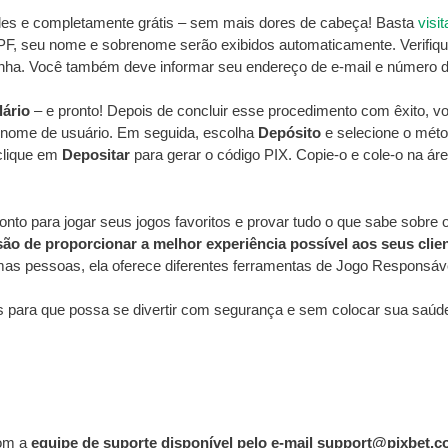
les e completamente grátis – sem mais dores de cabeça! Basta
visit
u CPF, seu nome e sobrenome serão exibidos automaticamente. Verifi
nha. Você também deve informar seu endereço de e-mail e número de
lário
– e pronto! Depois de concluir esse procedimento com êxito, vo
seu nome de usuário. Em seguida, escolha
Depósito
e selecione o méto
 clique em
Depositar
para gerar o código PIX. Copie-o e cole-o na áre
ronto para jogar seus jogos favoritos e provar tudo o que sabe sobre
são de proporcionar a melhor experiência possível aos seus clien
s pessoas, ela oferece diferentes ferramentas de Jogo Responsáve
para que possa se divertir com segurança e sem colocar sua saúde
com a
equipe de suporte disponível pelo e-mail support@pixbet.