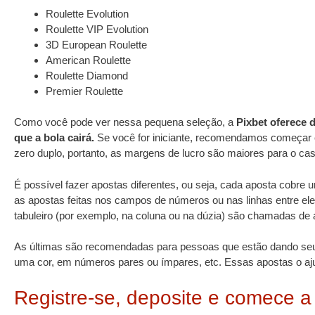
Roulette Evolution
Roulette VIP Evolution
3D European Roulette
American Roulette
Roulette Diamond
Premier Roulette
Como você pode ver nessa pequena seleção, a
Pixbet oferece 
que a bola cairá.
Se você for iniciante, recomendamos começar c
zero duplo, portanto, as margens de lucro são maiores para o ca
É possível fazer apostas diferentes, ou seja, cada aposta cobr
as apostas feitas nos campos de números ou nas linhas entre el
tabuleiro (por exemplo, na coluna ou na dúzia) são chamadas de 
As últimas são recomendadas para pessoas que estão dando se
uma cor, em números pares ou ímpares, etc. Essas apostas o aj
Registre-se, deposite e comece a 