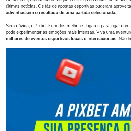
últimas notícias. Os fãs de apostas esportivas puderam aproveit
adivinhassem o resultado de uma partida selecionada.
Sem dúvida, o Pixbet é um dos melhores lugares para jogar com
pode experimentar as emoções mais intensas. Viva uma aventura
milhares de eventos esportivos locais e internacionais.
Não he