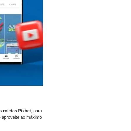
 roletas Pixbet,
para
 e aproveite ao máximo