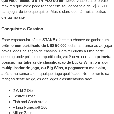
que você receberá o TRIPLO do dinheiro.
Nesse caso, o valor
máximo que você pode receber em seu depósito é de R$ 7.500,
para jogar do jeito que quiser. Mas é claro que há muitas outras
ofertas no site.
Conquiste o Cassino
Esse espetacular bônus
STAKE
oferece a chance de ganhar um
prêmio compartilhado de US$ 50.000
todas as semanas ao jogar
novos jogos na seção de cassino. Para ter direito a uma parte
desse grande prêmio compartilhado, você deve ocupar a
primeira
posição nas tabelas de classificação de Lucky Wins, o maior
multiplicador do jogo, ou Big Wins, o pagamento mais alto,
após uma semana em qualquer jogo qualificado. No momento da
redação deste artigo, os dez jogos classificatórios são:
2 Wild 2 Die
Festive Frost
Fish and Cash Arctic
Viking Runecraft 100
Million Zeus