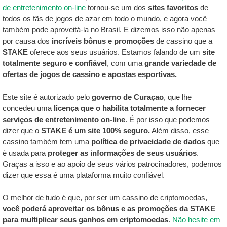
de entretenimento on-line
tornou-se um dos
sites favoritos
de
todos os fãs de jogos de azar em todo o mundo, e agora você
também pode aproveitá-la no Brasil. E dizemos isso não apenas
por causa dos
incríveis bônus e promoções
de cassino que a
STAKE
oferece aos seus usuários. Estamos falando de um
site
totalmente seguro e confiável
, com uma
grande variedade de
ofertas de jogos de cassino e apostas esportivas.
Este site é autorizado pelo
governo de Curaçao
, que lhe
concedeu uma
licença que o habilita totalmente a fornecer
serviços de entretenimento on-line
. É por isso que podemos
dizer que o
STAKE é um site 100% seguro.
Além disso, esse
cassino também tem uma
política de privacidade de dados
que
é usada para
proteger as informações de seus usuários
.
Graças a isso e ao apoio de seus vários patrocinadores, podemos
dizer que essa é uma plataforma muito confiável.
O melhor de tudo é que, por ser um cassino de criptomoedas,
você poderá aproveitar os bônus e as promoções da STAKE
para multiplicar seus ganhos em criptomoedas
.
Não hesite em