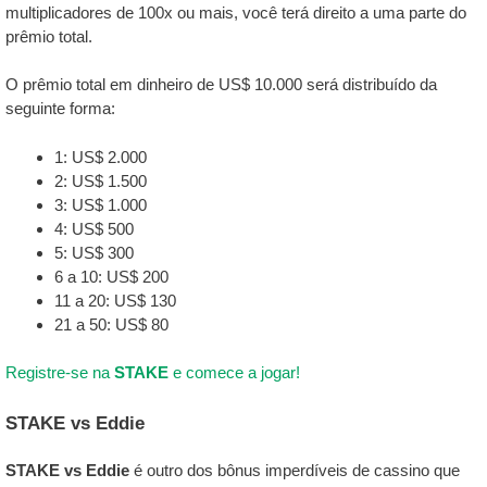
multiplicadores de 100x ou mais, você terá direito a uma parte do
prêmio total.
O prêmio total em dinheiro de US$ 10.000 será distribuído da
seguinte forma:
1: US$ 2.000
2: US$ 1.500
3: US$ 1.000
4: US$ 500
5: US$ 300
6 a 10: US$ 200
11 a 20: US$ 130
21 a 50: US$ 80
Registre-se na
STAKE
e comece a jogar!
STAKE vs Eddie
STAKE vs Eddie
é outro dos bônus imperdíveis de cassino que