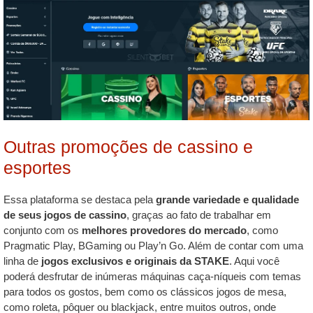
Outras promoções de cassino e
esportes
Essa plataforma se destaca pela
grande variedade e qualidade
de seus jogos de cassino
, graças ao fato de trabalhar em
conjunto com os
melhores provedores do mercado
, como
Pragmatic Play, BGaming ou Play’n Go. Além de contar com uma
linha de
jogos exclusivos e originais da STAKE
. Aqui você
poderá desfrutar de inúmeras máquinas caça-níqueis com temas
para todos os gostos, bem como os clássicos jogos de mesa,
como roleta, pôquer ou blackjack, entre muitos outros, onde