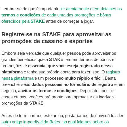
Lembre-se de que é importante
ler atentamente e em detalhes os
termos e condições
de cada uma das promoções e bônus
oferecidos pela
STAKE
antes de começar a jogar.
Registre-se na STAKE para aproveitar as
promoções de cassino e esportes
Embora seja verdade que qualquer pessoa pode aproveitar os
grandes benefícios que a
STAKE
tem em termos de bônus e
promoções, é
essencial que você esteja registrado nessa
plataforma
e tenha sua própria conta para fazer isso. O
registro
nessa plataforma
é um
processo muito rápido e fácil
. Basta
preencher seus
dados pessoais no formulário de registro
e, em
seguida,
aceitar os termos e condições.
Depois de concluir
essas etapas, você estará pronto para aproveitar as incríveis
promoções da
STAKE.
Antes de terminarmos este artigo, gostaríamos de convidá-lo a ler
outro artigo imperdível da
Betes
, no qual falamos sobre os