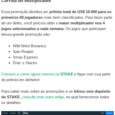
Corrida do Multiplicador
Essa promoção distribui um
prêmio total de US$ 10.000 para os
primeiros 50 jogadores
mais bem classificados. Para fazer parte
de um deles, você precisa obter o
maior multiplicador nos 4
jogos selecionados a cada semana
. Os jogos que participam
dessa grande promoção são:
Wild West Bonanza
Spin Reaper
Xmas Express
Drac´s Stacks
Comece a correr agora mesmo na
STAKE
e fique com sua parte
do prêmio em dinheiro!
Para saber mais sobre as promoções e os
bônus sem depósito
do STAKE
,
consulte este outro artigo
, no qual fornecemos todos
os detalhes.