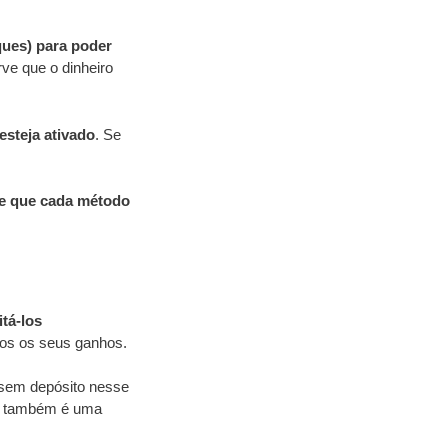
ques) para poder
ve que o dinheiro
esteja ativado
. Se
e que cada método
itá-los
dos os seus ganhos.
 sem depósito nesse
a também é uma