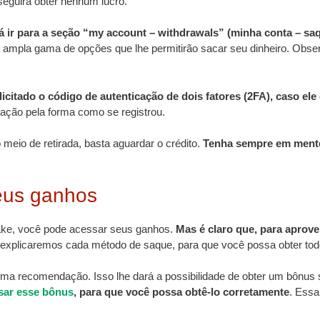
seguirá obter nenhum lucro.
á ir para a seção “my account – withdrawals” (minha conta – sa
ampla gama de opções que lhe permitirão sacar seu dinheiro. Obser
icitado o código de autenticação de dois fatores (2FA), caso ele 
icação pela forma como se registrou.
 meio de retirada, basta aguardar o crédito.
Tenha sempre em ment
eus ganhos
take, você pode acessar seus ganhos.
Mas é claro que, para aprove
e explicaremos cada método de saque, para que você possa obter to
ima recomendação. Isso lhe dará a possibilidade de obter um bônus
ssar esse bônus
, para que você possa obtê-lo corretamente
. Ess