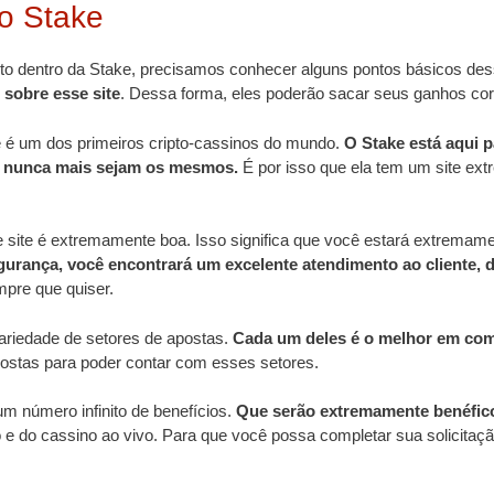
do Stake
to dentro da Stake, precisamos conhecer alguns pontos básicos des
 sobre esse site
. Dessa forma, eles poderão sacar seus ganhos co
le é um dos primeiros cripto-cassinos do mundo.
O Stake está aqui p
e nunca mais sejam os mesmos.
É por isso que ela tem um site ex
 site é extremamente boa. Isso significa que você estará extremame
urança, você encontrará um excelente atendimento ao cliente, d
mpre que quiser.
riedade de setores de apostas.
Cada um deles é o melhor em co
postas para poder contar com esses setores.
um número infinito de benefícios.
Que serão extremamente benéfico
e do cassino ao vivo. Para que você possa completar sua solicita