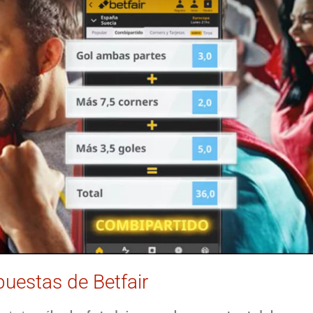
puestas de Betfair