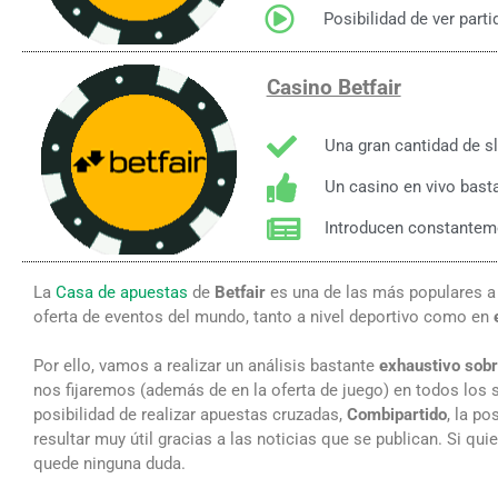
Posibilidad de ver parti
Casino Betfair
Una gran cantidad de s
Un casino en vivo basta
Introducen constantem
La
Casa de apuestas
de
Betfair
es una de las más populares 
oferta de eventos del mundo, tanto a nivel deportivo como en
Por ello, vamos a realizar un análisis bastante
exhaustivo sobr
nos fijaremos (además de en la oferta de juego) en todos los 
posibilidad de realizar apuestas cruzadas,
Combipartido
, la po
resultar muy útil gracias a las noticias que se publican. Si q
quede ninguna duda.