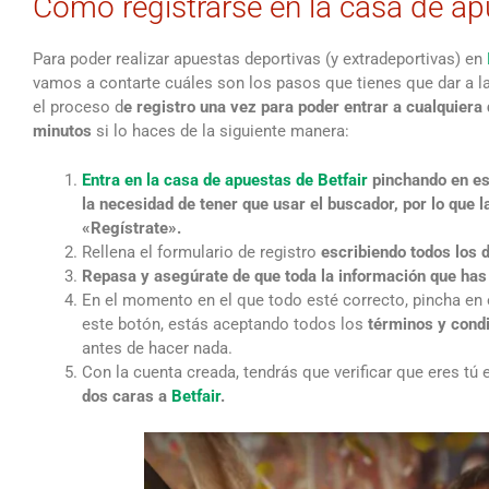
Cómo registrarse en la casa de ap
Para poder realizar apuestas deportivas (y extradeportivas) en
vamos a contarte cuáles son los pasos que tienes que dar a l
el proceso d
e registro una vez para poder entrar a cualquiera 
minutos
si lo haces de la siguiente manera:
Entra en la casa de apuestas de Betfair
pinchando en est
la necesidad de tener que usar el buscador, por lo que l
«Regístrate».
Rellena el formulario de registro
escribiendo todos los 
Repasa y asegúrate de que toda la información que has
En el momento en el que todo esté correcto, pincha en e
este botón, estás aceptando todos los
términos y cond
antes de hacer nada.
Con la cuenta creada, tendrás que verificar que eres tú
dos caras a
Betfair
.