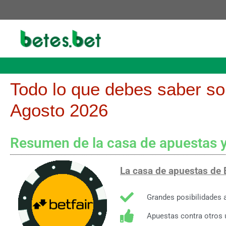
Todo lo que debes saber so
Agosto 2026
Resumen de la casa de apuestas y
La casa de apuestas de B
Grandes posibilidades 
Apuestas contra otros u