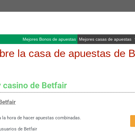
Mejores Bonos de apuestas
Mejores casas de apuestas
bre la casa de apuestas de Be
 casino de Betfair
etfair
a la hora de hacer apuestas combinadas.
suarios de Betfair