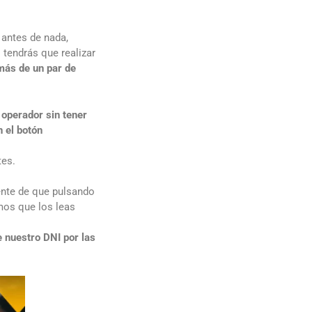
y antes de nada,
 tendrás que realizar
 más de un par de
 operador sin tener
n el botón
tes.
iente de que pulsando
mos que los leas
e nuestro DNI por las