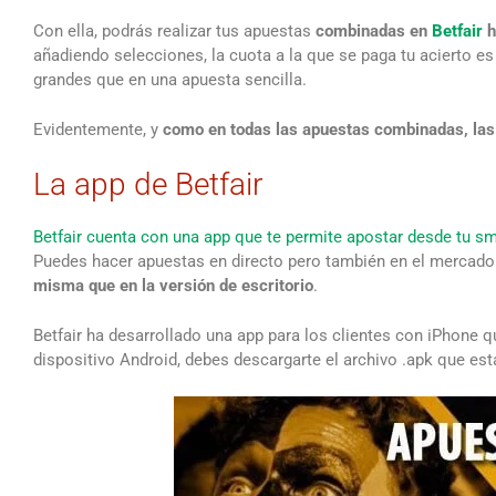
Con ella, podrás realizar tus apuestas
combinadas en
Betfair
h
añadiendo selecciones, la cuota a la que se paga tu acierto 
grandes que en una apuesta sencilla.
Evidentemente, y
como en todas las apuestas combinadas, las
La app de Betfair
Betfair cuenta con una app que te permite apostar desde tu s
Puedes hacer apuestas en directo pero también en el mercado
misma que en la versión de escritorio
.
Betfair ha desarrollado una app para los clientes con iPhone 
dispositivo Android, debes descargarte el archivo .apk que est