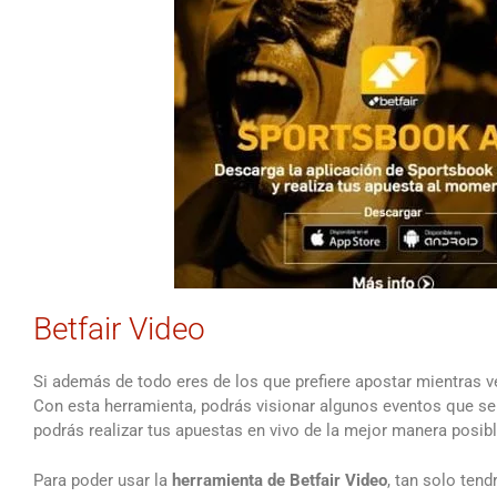
Betfair Video
Si además de todo eres de los que prefiere apostar mientras 
Con esta herramienta, podrás visionar algunos eventos que s
podrás realizar tus apuestas en vivo de la mejor manera posib
Para poder usar la
herramienta de Betfair Video
, tan solo tend