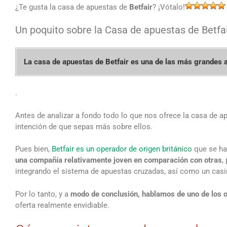
¿Te gusta la casa de apuestas de
Betfair
? ¡Vótalo!
Un poquito sobre la Casa de apuestas de Betfa
La casa de apuestas de Betfair es una de las más grandes a 
.
Antes de analizar a fondo todo lo que nos ofrece la casa de 
intención de que sepas más sobre ellos.
Pues bien,
Betfair es un operador de origen británico
que se ha
una compañía relativamente joven en comparación con otras
,
integrando el sistema de apuestas cruzadas, así como un casi
Por lo tanto, y a
modo de conclusión, hablamos de uno de los o
oferta realmente envidiable.