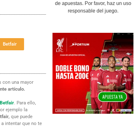
de apuestas. Por favor, haz un uso
responsable del juego.
Betfair
as con una mayor
nte artículo.
Betfair
. Para ello,
por ejemplo la
fair,
que puede
a intentar que no te