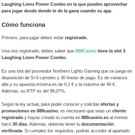
Laughing Lions Power Combo en la que puedes aprovechar
para jugar desde donde te de la gana usando su app
.
Cómo funciona
Primero, para jugar debes estar
registrado
.
Una vez registrado, debes saber que
888Casino
tiene la slot 3
Laughing Lions Power Combo
.
Es una slot del proveedor Northern Lights Gaming que se juega en
disposición de 5×3 carretes y 30 líneas de pago. Es de varianza
alta y su apuesta mínima es de 0,1 € y la máxima de 40 €.
Además, su RTP es del 96,07%.
Según la ley actual, para poder conocer y solicitar
ofertas y
promociones en 888casino
, es necesario que seas un
cliente
registrado
y hayas creado tu cuenta en
888casino.es
al menos
hace
30 días
. Además, deberás tener tu
documentación
verificada
. Si cumples los requisitos, podrás acceder al apartado