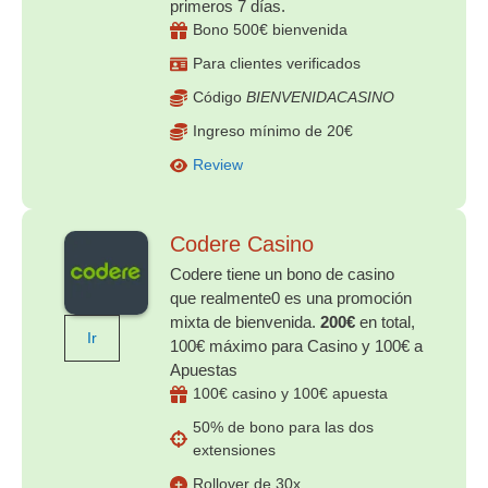
primeros 7 días.
Bono 500€ bienvenida
Para clientes verificados
Código
BIENVENIDACASINO
Ingreso mínimo de 20€
Review
Codere Casino
Codere tiene un bono de casino
que realmente0 es una promoción
mixta de bienvenida.
200€
en total,
Ir
100€ máximo para Casino y 100€ a
Apuestas
100€ casino y 100€ apuesta
50% de bono para las dos
extensiones
Rollover de 30x