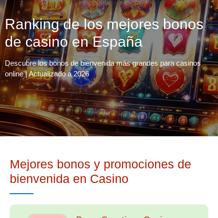
Ranking de los mejores bonos
de casino en España
Descubre los bonos de bienvenida más grandes para casinos
online | Actualizado a 2026
Mejores bonos y promociones de
bienvenida en Casino