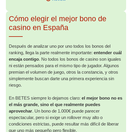
Cómo elegir el mejor bono de
casino en España
Después de analizar uno por uno todos los bonos del
ranking, llega la parte realmente importante:
entender cuál
encaja contigo
. No todos los bonos de casino son iguales
ni están pensados para el mismo tipo de jugador. Algunos
premian el volumen de juego, otros la constancia, y otros
simplemente buscan darte una primera experiencia sin
riesgo.
En BETES siempre lo dejamos claro:
el mejor bono no es
el más grande, sino el que realmente puedes
aprovechar
. Un bono de 1.000€ puede parecer
espectacular, pero si exige un rollover muy alto o
condiciones estrictas, puede resultar más difícil de liberar
que uno más pequeño pero flexible.