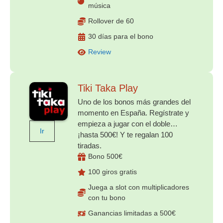
música
Rollover de 60
30 días para el bono
Review
Tiki Taka Play
Uno de los bonos más grandes del
momento en España. Regístrate y
empieza a jugar con el doble…
Ir
¡hasta 500€! Y te regalan 100
tiradas.
Bono 500€
100 giros gratis
Juega a slot con multiplicadores
con tu bono
Ganancias limitadas a 500€