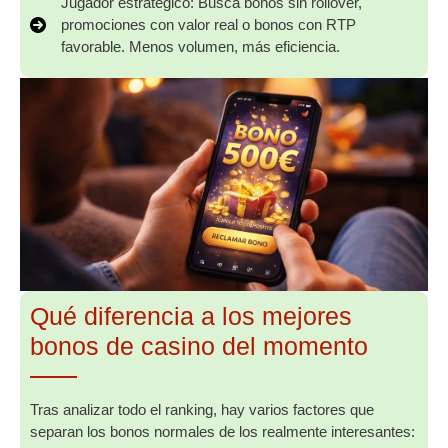
Jugador estratégico: Busca bonos sin rollover,
promociones con valor real o bonos con RTP
favorable. Menos volumen, más eficiencia.
Qué diferencia a los mejores
bonos de casino del momento
Tras analizar todo el ranking, hay varios factores que
separan los bonos normales de los realmente interesantes: