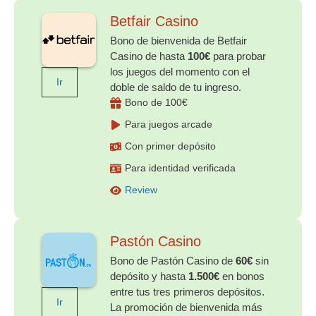
Betfair Casino
Bono de bienvenida de Betfair
Casino de hasta
100€
para probar
los juegos del momento con el
Ir
doble de saldo de tu ingreso.
Bono de 100€
Para juegos arcade
Con primer depósito
Para identidad verificada
Review
Pastón Casino
Bono de Pastón Casino de
60€
sin
depósito y hasta
1.500€
en bonos
entre tus tres primeros depósitos.
Ir
La promoción de bienvenida más