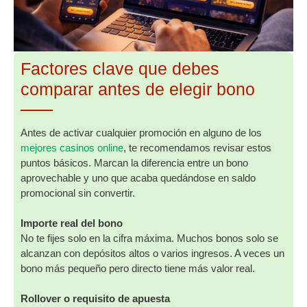
Factores clave que debes
comparar antes de elegir bono
Antes de activar cualquier promoción en alguno de los
mejores casinos online
, te recomendamos revisar estos
puntos básicos. Marcan la diferencia entre un bono
aprovechable y uno que acaba quedándose en saldo
promocional sin convertir.
Importe real del bono
No te fijes solo en la cifra máxima. Muchos bonos solo se
alcanzan con depósitos altos o varios ingresos. A veces un
bono más pequeño pero directo tiene más valor real.
Rollover o requisito de apuesta