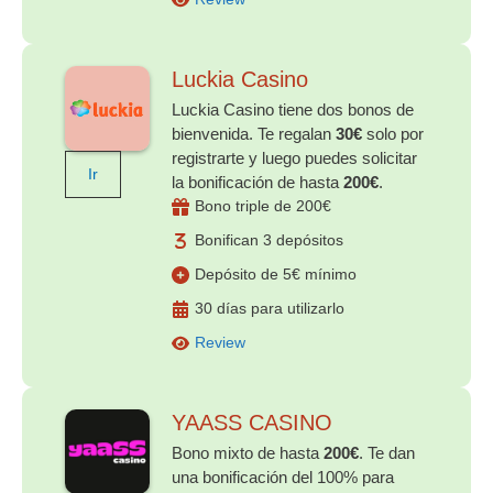
Luckia Casino
Luckia Casino tiene dos bonos de
bienvenida. Te regalan
30€
solo por
registrarte y luego puedes solicitar
Ir
la bonificación de hasta
200€
.
Bono triple de 200€
Bonifican 3 depósitos
Depósito de 5€ mínimo
30 días para utilizarlo
Review
YAASS CASINO
Bono mixto de hasta
200€
. Te dan
una bonificación del 100% para