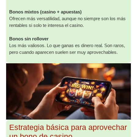
Bonos mixtos (casino + apuestas)
Ofrecen más versatilidad, aunque no siempre son los más
rentables si solo te interesa el casino.
Bonos sin rollover
Los más valiosos. Lo que ganas es dinero real. Son raros,
pero cuando aparecen suelen ser muy aprovechables.
Estrategia básica para aprovechar
un bono de casino