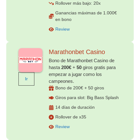
Rollover más bajo: 20x
Ganancias máximas de 1.000€
en bono
Review
Marathonbet Casino
Bono de Marathonbet Casino de
hasta
200€
+
50
giros gratis para
empezar a jugar como los
Ir
campeones.
Bono de 200€ + 50 giros
Giros para slot: Big Bass Splash
14 días de duración
Rollover de x35
Review