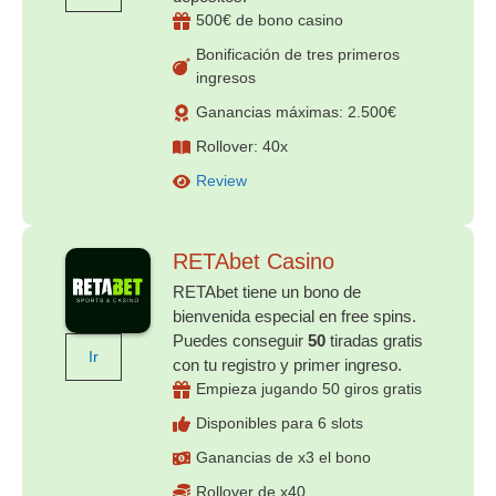
500€ de bono casino
Bonificación de tres primeros
ingresos
Ganancias máximas: 2.500€
Rollover: 40x
Review
RETAbet Casino
RETAbet tiene un bono de
bienvenida especial en free spins.
Puedes conseguir
50
tiradas gratis
Ir
con tu registro y primer ingreso.
Empieza jugando 50 giros gratis
Disponibles para 6 slots
Ganancias de x3 el bono
Rollover de x40