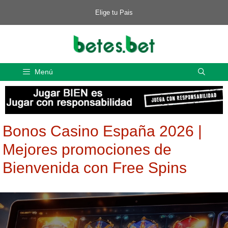
Elige tu Pais
Menú
Bonos Casino España 2026 |
Mejores promociones de
Bienvenida con Free Spins