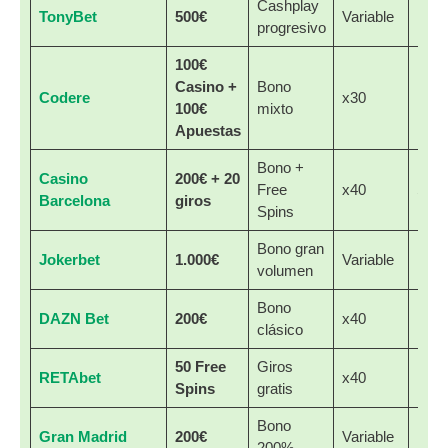
Cashplay
TonyBet
500€
Variable
No
progresivo
100€
Casino +
Bono
Codere
x30
No
100€
mixto
Apuestas
Bono +
Casino
200€ + 20
Free
x40
Sí (
Barcelona
giros
Spins
Bono gran
Jokerbet
1.000€
Variable
No
volumen
Bono
DAZN Bet
200€
x40
No
clásico
50 Free
Giros
RETAbet
x40
No
Spins
gratis
Bono
Gran Madrid
200€
Variable
No
200%