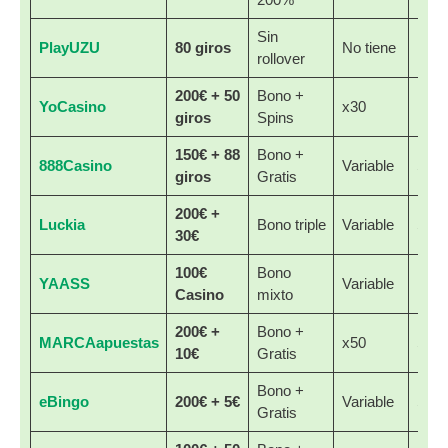
Sin
PlayUZU
80 giros
No tiene
No
rollover
200€ + 50
Bono +
YoCasino
x30
No
giros
Spins
150€ + 88
Bono +
888Casino
Variable
Sí
giros
Gratis
200€ +
Luckia
Bono triple
Variable
Sí
30€
100€
Bono
YAASS
Variable
No
Casino
mixto
200€ +
Bono +
MARCAapuestas
x50
Sí
10€
Gratis
Bono +
eBingo
200€ + 5€
Variable
Sí
Gratis