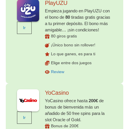
PlayUZU
Empieza jugando en PlayUZU con
el bono de
80
tiradas gratis gracias
a tu primer depósito. El bono más
Ir
amigable… ¡sin condiciones!
80 giros gratis
¡Único bono sin rollover!
Lo que ganes, es para ti
Elige entre dos juegos
Review
YoCasino
YoCasino ofrece hasta
200€
de
bonus de bienvenida más un
añadido de 50 free spins para la
Ir
slot Oracle of Gold.
Bonus de 200€