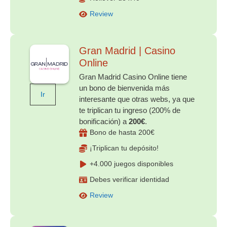
Review
Gran Madrid | Casino
Online
Gran Madrid Casino Online tiene
un bono de bienvenida más
Ir
interesante que otras webs, ya que
te triplican tu ingreso (200% de
bonificación) a
200€
.
Bono de hasta 200€
¡Triplican tu depósito!
+4.000 juegos disponibles
Debes verificar identidad
Review