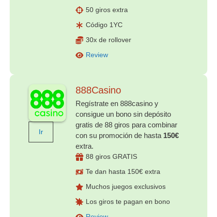
50 giros extra
Código 1YC
30x de rollover
Review
888Casino
Regístrate en 888casino y
consigue un bono sin depósito
gratis de 88 giros para combinar
Ir
con su promoción de hasta
150€
extra.
88 giros GRATIS
Te dan hasta 150€ extra
Muchos juegos exclusivos
Los giros te pagan en bono
Review