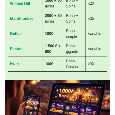
100€ + 50
Bono +
William Hill
x20
No
giros
Spins
200€ + 50
Bono +
Marathonbet
x35
No
giros
Spins
Bono
Betfair
100€
Variable
No
simple
1.500 € +
Bono
Pastón
Variable
Sí
60€
gigante
Bono
bwin
100€
x30
No
Casino