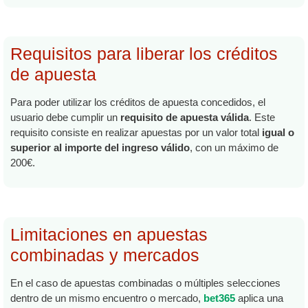
Requisitos para liberar los créditos
de apuesta
Para poder utilizar los créditos de apuesta concedidos, el
usuario debe cumplir un
requisito de apuesta válida
. Este
requisito consiste en realizar apuestas por un valor total
igual o
superior al importe del ingreso válido
, con un máximo de
200€.
Limitaciones en apuestas
combinadas y mercados
En el caso de apuestas combinadas o múltiples selecciones
dentro de un mismo encuentro o mercado,
bet365
aplica una