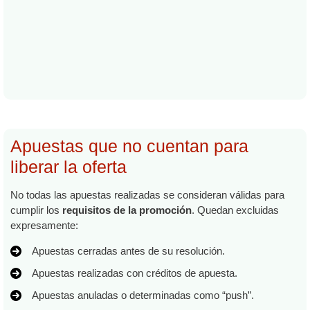
Apuestas que no cuentan para
liberar la oferta
No todas las apuestas realizadas se consideran válidas para
cumplir los
requisitos de la promoción
. Quedan excluidas
expresamente:
Apuestas cerradas antes de su resolución.
Apuestas realizadas con créditos de apuesta.
Apuestas anuladas o determinadas como “push”.