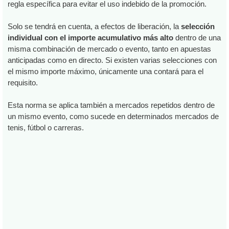
regla específica para evitar el uso indebido de la promoción.
Solo se tendrá en cuenta, a efectos de liberación, la
selección
individual con el importe acumulativo más alto
dentro de una
misma combinación de mercado o evento, tanto en apuestas
anticipadas como en directo. Si existen varias selecciones con
el mismo importe máximo, únicamente una contará para el
requisito.
Esta norma se aplica también a mercados repetidos dentro de
un mismo evento, como sucede en determinados mercados de
tenis, fútbol o carreras.