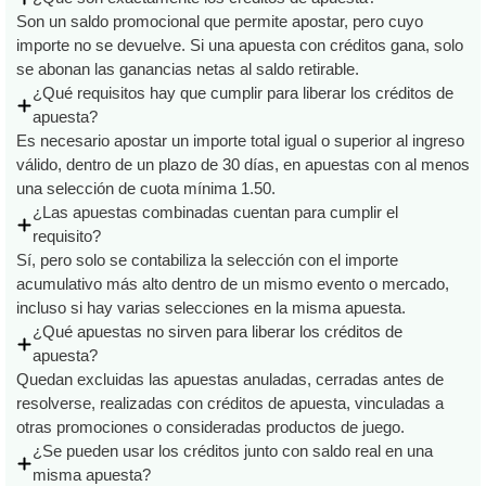
Son un saldo promocional que permite apostar, pero cuyo
importe no se devuelve. Si una apuesta con créditos gana, solo
se abonan las ganancias netas al saldo retirable.
¿Qué requisitos hay que cumplir para liberar los créditos de
apuesta?
Es necesario apostar un importe total igual o superior al ingreso
válido, dentro de un plazo de 30 días, en apuestas con al menos
una selección de cuota mínima 1.50.
¿Las apuestas combinadas cuentan para cumplir el
requisito?
Sí, pero solo se contabiliza la selección con el importe
acumulativo más alto dentro de un mismo evento o mercado,
incluso si hay varias selecciones en la misma apuesta.
¿Qué apuestas no sirven para liberar los créditos de
apuesta?
Quedan excluidas las apuestas anuladas, cerradas antes de
resolverse, realizadas con créditos de apuesta, vinculadas a
otras promociones o consideradas productos de juego.
¿Se pueden usar los créditos junto con saldo real en una
misma apuesta?