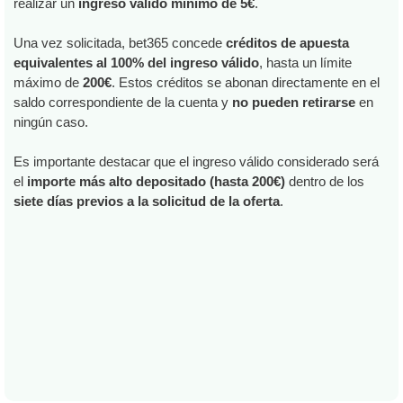
realizar un
ingreso válido mínimo de 5€
.
Una vez solicitada, bet365 concede
créditos de apuesta
equivalentes al 100% del ingreso válido
, hasta un límite
máximo de
200€
. Estos créditos se abonan directamente en el
saldo correspondiente de la cuenta y
no pueden retirarse
en
ningún caso.
Es importante destacar que el ingreso válido considerado será
el
importe más alto depositado
(hasta 200€)
dentro de los
siete días previos a la solicitud de la oferta
.