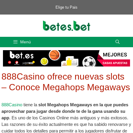
Saltar
Elige tu Pais
al
contenido
Menú
888Casino ofrece nuevas slots
– Conoce Megahops Megaways
888Casino
tiene la
slot Megahops Megaways en la que puedes
aprovechar para jugar desde donde te de la gana usando su
app
.
Es uno de los Casinos Online más antiguos y más exitosos.
Las razones de su éxito actualmente es que ha sabido renovarse y
cuidar todos los detalles para permitir a los jugadores disfrutar de