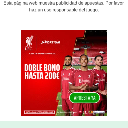
Esta página web muestra publicidad de apuestas. Por favor,
haz un uso responsable del juego.