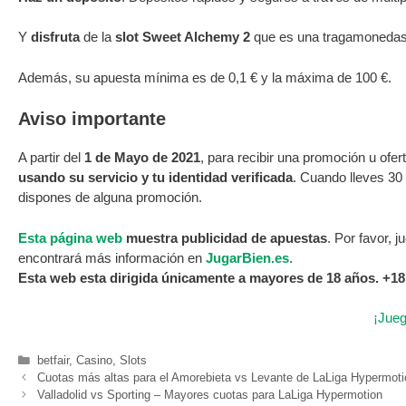
Y
disfruta
de la
slot
Sweet Alchemy 2
que es una tragamonedas 
Además, su apuesta mínima es de 0,1 € y la máxima de 100 €.
Aviso importante
A partir del
1 de Mayo de 2021
, para recibir una promoción u ofe
usando su servicio y tu identidad verificada
. Cuando lleves 30 
dispones de alguna promoción.
Esta página web
muestra publicidad de apuestas
. Por favor, 
encontrará más información en
JugarBien.es
.
Esta web esta dirigida únicamente a mayores de 18 años. +18
¡Jueg
Categorías
betfair
,
Casino
,
Slots
Cuotas más altas para el Amorebieta vs Levante de LaLiga Hypermoti
Valladolid vs Sporting – Mayores cuotas para LaLiga Hypermotion