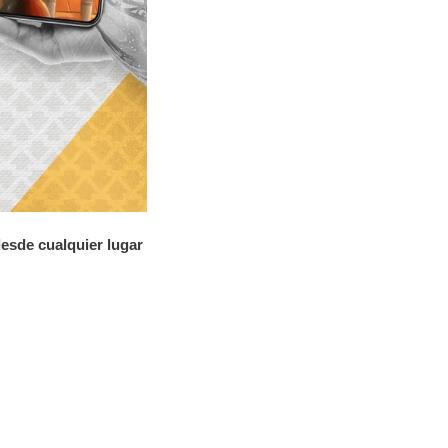
esde cualquier lugar