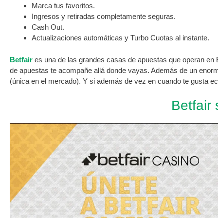
Marca tus favoritos.
Ingresos y retiradas completamente seguras.
Cash Out.
Actualizaciones automáticas y Turbo Cuotas al instante.
Betfair
es una de las grandes casas de apuestas que operan en E
de apuestas te acompañe allá donde vayas. Además de un enorm
(única en el mercado). Y si además de vez en cuando te gusta ech
Betfair