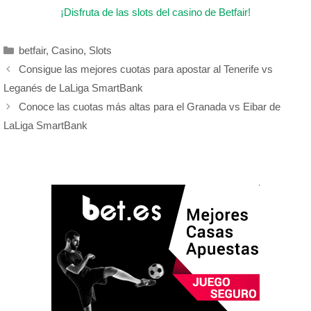
¡Disfruta de las slots del casino de Betfair!
Categorías
betfair
,
Casino
,
Slots
Consigue las mejores cuotas para apostar al Tenerife vs
Leganés de LaLiga SmartBank
Conoce las cuotas más altas para el Granada vs Eibar de
LaLiga SmartBank