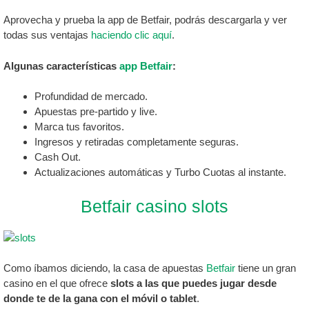
Aprovecha y prueba la app de Betfair, podrás descargarla y ver
todas sus ventajas
haciendo clic aquí
.
Algunas características
app Betfair
:
Profundidad de mercado.
Apuestas pre-partido y live.
Marca tus favoritos.
Ingresos y retiradas completamente seguras.
Cash Out.
Actualizaciones automáticas y Turbo Cuotas al instante.
Betfair casino slots
Como íbamos diciendo, la casa de apuestas
Betfair
tiene un gran
casino en el que ofrece
slots a las que puedes jugar desde
donde te de la gana con el móvil o tablet
.