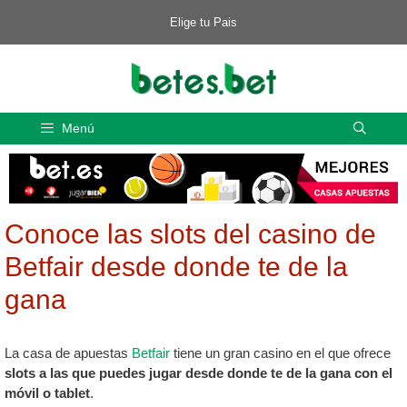
Saltar
Elige tu Pais
al
contenido
Menú
Conoce las slots del casino de
Betfair desde donde te de la
gana
La casa de apuestas
Betfair
tiene un gran casino en el que ofrece
slots a las que puedes jugar desde donde te de la gana con el
móvil o tablet
.