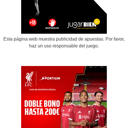
Esta página web muestra publicidad de apuestas. Por favor,
haz un uso responsable del juego.