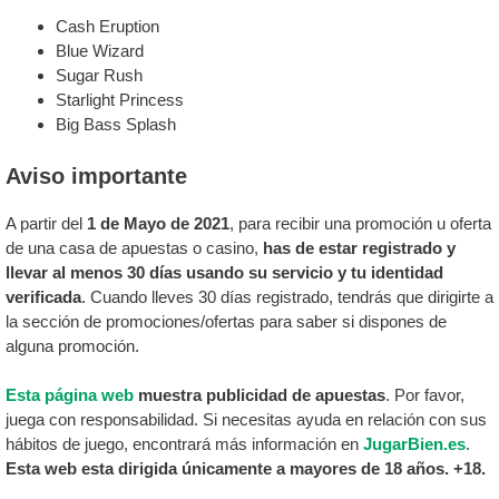
Cash Eruption
Blue Wizard
Sugar Rush
Starlight Princess
Big Bass Splash
Aviso importante
A partir del
1 de Mayo de 2021
, para recibir una promoción u oferta
de una casa de apuestas o casino,
has de estar registrado y
llevar al menos 30 días usando su servicio y tu identidad
verificada
. Cuando lleves 30 días registrado, tendrás que dirigirte a
la sección de promociones/ofertas para saber si dispones de
alguna promoción.
Esta página web
muestra publicidad de apuestas
. Por favor,
juega con responsabilidad. Si necesitas ayuda en relación con sus
hábitos de juego, encontrará más información en
JugarBien.es
.
Esta web esta dirigida únicamente a mayores de 18 años. +18.