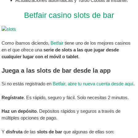
Actualizaciones automáticas y Turbo Cuotas al instante.
Betfair casino slots de bar
Como íbamos diciendo,
Betfair
tiene uno de los mejores casinos
en el que ofrece una
serie de slots a las que jugar desde
cualquier lugar con el móvil o tablet
.
Juega a las slots de bar desde la app
Si no estás registrado en
Betfair, abre tu nueva cuenta desde aquí
.
Regístrate
. Es rápido, seguro y fácil. Solo necesitas 2 minutos.
Haz un depósito
. Depósitos rápidos y seguros a través de
múltiples opciones de pago.
Y
disfruta
de las
slots de bar
que algunas de ellas son: