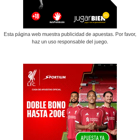
Esta página web muestra publicidad de apuestas. Por favor,
haz un uso responsable del juego.