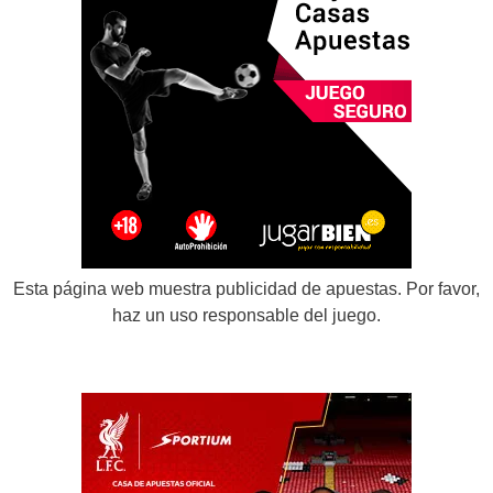
Esta página web muestra publicidad de apuestas. Por favor,
haz un uso responsable del juego.