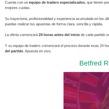
Cuenta con un
equipo de traders especializados
, que tienen po
mejores cuotas.
Su trayectoria, profesionalidad y experiencia acumulada en los ú
puedas realizar tus apuestas de forma clara, sencilla y rápida.
La oferta comenzará
24 horas antes del inicio
de cada partido s
Y su equipo de traders comenzará el proceso durante esas 24 ho
del partido
. Apuesta en vivo.
Betfred R