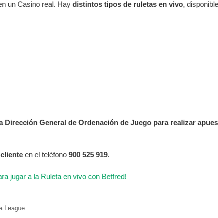
 en un Casino real. Hay
distintos tipos de ruletas en vivo
, disponibl
 la Dirección General de Ordenación de Juego para realizar apues
 cliente
en el teléfono
900 525 919
.
a jugar a la Ruleta en vivo con Betfred!
pa League