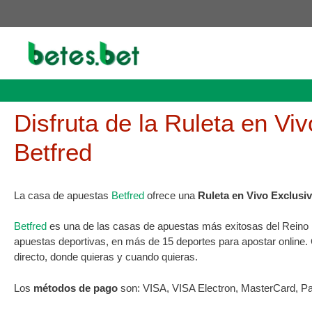
Saltar
al
contenido
Disfruta de la Ruleta en Vi
Betfred
La casa de apuestas
Betfred
ofrece una
Ruleta en Vivo Exclusiv
Betfred
es una de las casas de apuestas más exitosas del Reino 
apuestas deportivas, en más de 15 deportes para apostar online. 
directo, donde quieras y cuando quieras.
Los
métodos de pago
son: VISA, VISA Electron, MasterCard, Pa