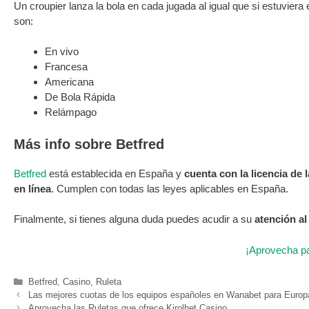
Un croupier lanza la bola en cada jugada al igual que si estuviera
son:
En vivo
Francesa
Americana
De Bola Rápida
Relámpago
Más info sobre Betfred
Betfred
está establecida en España y
cuenta con la licencia de
en línea
. Cumplen con todas las leyes aplicables en España.
Finalmente, si tienes alguna duda puedes acudir a su
atención al
¡Aprovecha par
Categorías
Betfred
,
Casino
,
Ruleta
Las mejores cuotas de los equipos españoles en Wanabet para Euro
Aprovecha las Ruletas que ofrece Kirolbet Casino