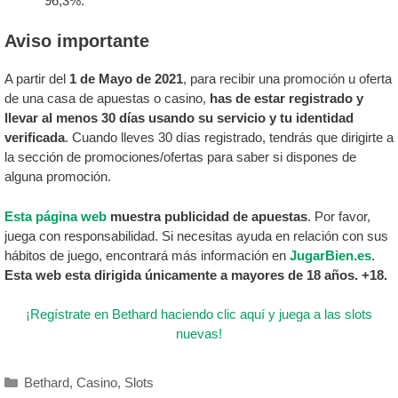
96,3%.
Aviso importante
A partir del
1 de Mayo de 2021
, para recibir una promoción u oferta
de una casa de apuestas o casino,
has de estar registrado y
llevar al menos 30 días usando su servicio y tu identidad
verificada
. Cuando lleves 30 días registrado, tendrás que dirigirte a
la sección de promociones/ofertas para saber si dispones de
alguna promoción.
Esta página web
muestra publicidad de apuestas
. Por favor,
juega con responsabilidad. Si necesitas ayuda en relación con sus
hábitos de juego, encontrará más información en
JugarBien.es
.
Esta web esta dirigida únicamente a mayores de 18 años. +18.
¡Regístrate en Bethard haciendo clic aquí y juega a las slots
nuevas!
Bethard
,
Casino
,
Slots