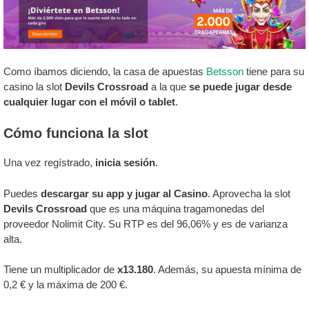
Como íbamos diciendo, la casa de apuestas
Betsson
tiene para su
casino la slot
Devils Crossroad
a la que
se puede jugar desde
cualquier lugar con el móvil o tablet
.
Cómo funciona la slot
Una vez regístrado,
inicia sesión
.
Puedes
descargar su app y jugar al Casino
. Aprovecha la slot
Devils Crossroad
que es una máquina tragamonedas del
proveedor Nolimit City. Su RTP es del 96,06% y es de varianza
alta.
Tiene un multiplicador de
x13.180
. Además, su apuesta mínima de
0,2 € y la máxima de 200 €.