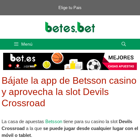
Saltar
Elige tu Pais
al
contenido
Menú
Bájate la app de Betsson casino
y aprovecha la slot Devils
Crossroad
La casa de apuestas
Betsson
tiene para su casino la slot
Devils
Crossroad
a la que
se puede jugar desde cualquier lugar con el
móvil o tablet
.