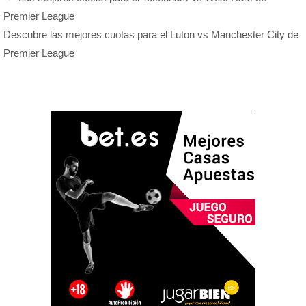
Premier League
Descubre las mejores cuotas para el Luton vs Manchester City de
Premier League