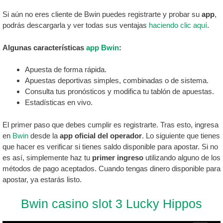
Si aún no eres cliente de Bwin puedes registrarte y probar su
app
,
podrás descargarla y ver todas sus ventajas
haciendo clic aquí
.
Algunas características
app Bwin
:
Apuesta de forma rápida.
Apuestas deportivas simples, combinadas o de sistema.
Consulta tus pronósticos y modifica tu tablón de apuestas.
Estadísticas en vivo.
El primer paso que debes cumplir es registrarte. Tras esto, ingresa
en
Bwin
desde la
app oficial del operador
. Lo siguiente que tienes
que hacer es verificar si tienes saldo disponible para apostar. Si no
es así, simplemente haz tu
primer ingreso
utilizando alguno de los
métodos de pago aceptados. Cuando tengas dinero disponible para
apostar, ya estarás listo.
Bwin casino slot 3 Lucky Hippos