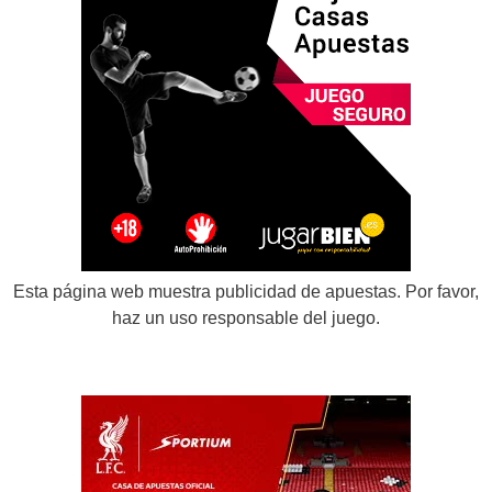
Esta página web muestra publicidad de apuestas. Por favor,
haz un uso responsable del juego.