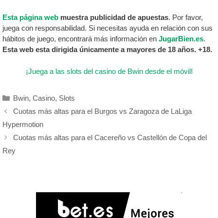
Esta página web
muestra publicidad de apuestas
. Por favor,
juega con responsabilidad. Si necesitas ayuda en relación con sus
hábitos de juego, encontrará más información en
JugarBien.es
.
Esta web esta dirigida únicamente a mayores de 18 años. +18.
¡Juega a las slots del casino de Bwin desde el móvil!
Categorías
Bwin
,
Casino
,
Slots
Cuotas más altas para el Burgos vs Zaragoza de LaLiga
Hypermotion
Cuotas más altas para el Cacereño vs Castellón de Copa del
Rey