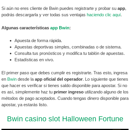
Si aún no eres cliente de Bwin puedes registrarte y probar su
app
,
podrás descargarla y ver todas sus ventajas
haciendo clic aquí
.
Algunas características
app Bwin
:
Apuesta de forma rápida.
Apuestas deportivas simples, combinadas o de sistema.
Consulta tus pronósticos y modifica tu tablón de apuestas.
Estadísticas en vivo.
El primer paso que debes cumplir es registrarte. Tras esto, ingresa
en
Bwin
desde la
app oficial del operador
. Lo siguiente que tienes
que hacer es verificar si tienes saldo disponible para apostar. Si no
es así, simplemente haz tu
primer ingreso
utilizando alguno de los
métodos de pago aceptados. Cuando tengas dinero disponible para
apostar, ya estarás listo.
Bwin casino slot Halloween Fortune