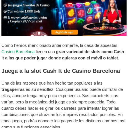
Como hemos mencionado anteriormente,
la casa de apuestas
Casino Barcelona
tienen una
gran variedad de slots como Cash
It a las que poder jugar donde quieras con el móvil o tablet
.
Juega a la slot Cash It de Casino Barcelona
Una de las razones que han hecho tan populares a las
tragaperras
es su sencillez. Cualquier usuario puede disfrutar de
ellas, aunque tenga muy poca experiencia. Sus características
varían, pero la mecánica del juego es siempre parecida. Todo
cuanto debes hacer es girar los carretes para intentar lograr las
combinaciones que ofrezcan los mejores resultados posibles. En
cada juego, podrás conocer los pagos de los distintos combos, así
como sus funciones especiales.