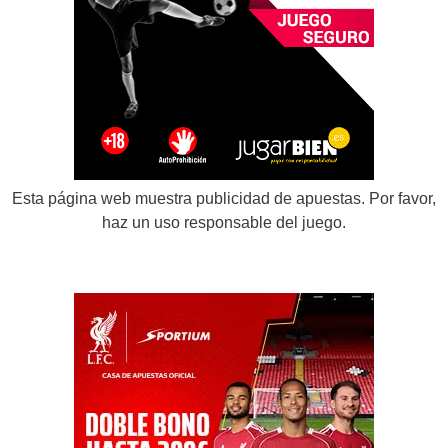
Esta página web muestra publicidad de apuestas. Por favor,
haz un uso responsable del juego.