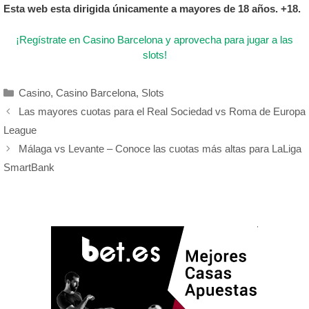
Esta web esta dirigida únicamente a mayores de 18 años. +18.
¡Regístrate en Casino Barcelona y aprovecha para jugar a las
slots!
Categorías
Casino
,
Casino Barcelona
,
Slots
Las mayores cuotas para el Real Sociedad vs Roma de Europa
League
Málaga vs Levante – Conoce las cuotas más altas para LaLiga
SmartBank