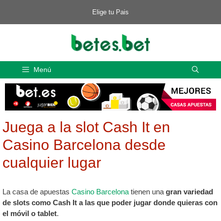
Saltar
Elige tu Pais
al
contenido
Menú
Juega a la slot Cash It en
Casino Barcelona desde
cualquier lugar
La casa de apuestas
Casino Barcelona
tienen una
gran variedad
de slots como Cash It a las que poder jugar donde quieras con
el móvil o tablet
.