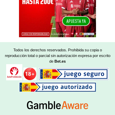
Todos los derechos reservados. Prohibida su copia o
reproducción total o parcial sin autorización expresa por escrito
de
Bet.es