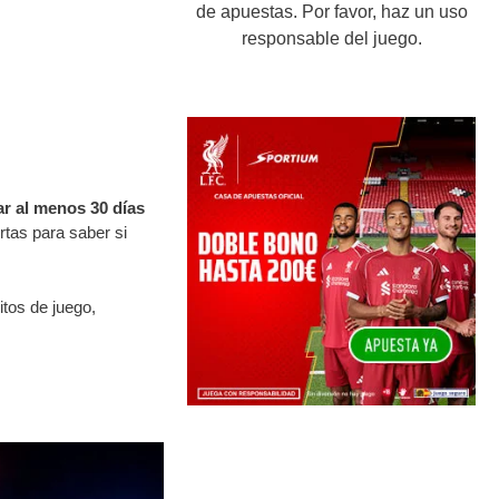
de apuestas. Por favor, haz un uso
responsable del juego.
var al menos 30 días
rtas para saber si
itos de juego,