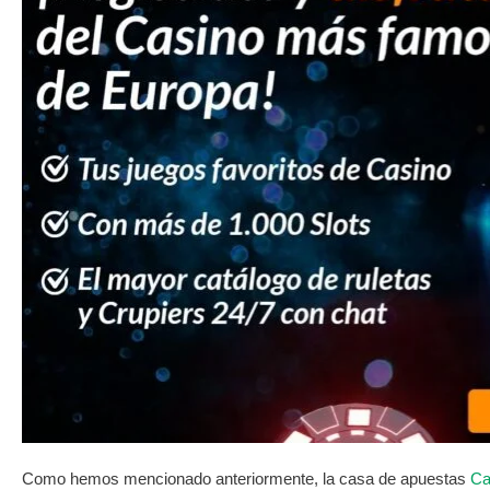
Como hemos mencionado anteriormente,
la casa de apuestas
Ca