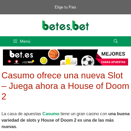
Elige tu Pais
Menú
Casumo ofrece una nueva Slot
– Juega ahora a House of Doom
2
La casa de apuestas
Casumo
tiene un gran casino con
una buena
variedad de slots y House of Doom 2 es una de las más
nuevas
.