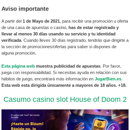
Aviso importante
A partir del
1 de Mayo de 2021
, para recibir una promoción u oferta
de una casa de apuestas o casino,
has de estar registrado y
llevar al menos 30 días usando su servicio y tu identidad
verificada
. Cuando lleves 30 días registrado, tendrás que dirigirte a
la sección de promociones/ofertas para saber si dispones de
alguna promoción.
Esta página web
muestra publicidad de apuestas
. Por favor,
juega con responsabilidad. Si necesitas ayuda en relación con sus
hábitos de juego, encontrará más información en
JugarBien.es
.
Esta web esta dirigida únicamente a mayores de 18 años. +18.
Casumo casino slot House of Doom 2