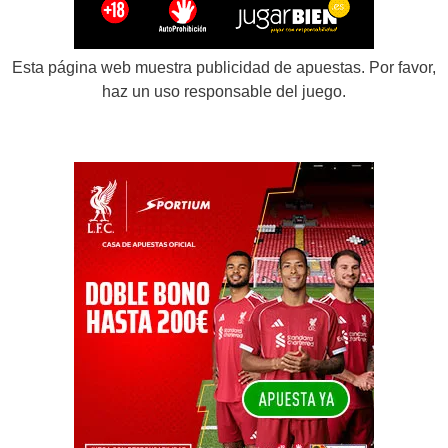
Esta página web muestra publicidad de apuestas. Por favor,
haz un uso responsable del juego.