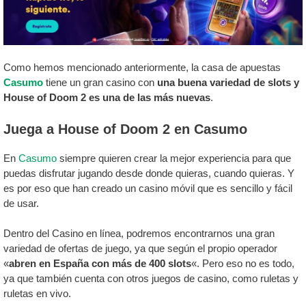
Como hemos mencionado anteriormente,
la casa de apuestas
Casumo
tiene un gran casino con
una buena variedad de slots y
House of Doom 2 es una de las más nuevas
.
Juega a House of Doom 2 en Casumo
En
Casumo
siempre quieren crear la mejor experiencia para que
puedas disfrutar jugando desde donde quieras, cuando quieras. Y
es por eso que han creado un casino móvil que es sencillo y fácil
de usar.
Dentro del Casino en línea, podremos encontrarnos una gran
variedad de ofertas de juego, ya que según el propio operador
«
abren en España con más de 400 slots
«. Pero eso no es todo,
ya que también cuenta con otros juegos de casino, como ruletas y
ruletas en vivo.