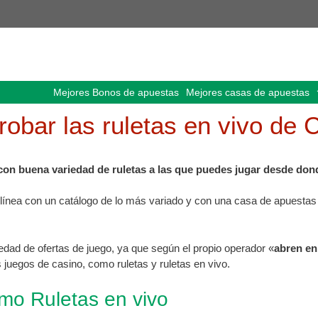
Mejores Bonos de apuestas
Mejores casas de apuestas
obar las ruletas en vivo de
on buena variedad de ruletas a las que puedes jugar desde don
 línea con un catálogo de lo más variado y con una casa de apuesta
dad de ofertas de juego, ya que según el propio operador «
abren en
 juegos de casino, como ruletas y ruletas en vivo.
o Ruletas en vivo