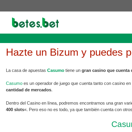
Hazte un Bizum y puedes pr
La casa de apuestas
Casumo
tiene un
gran casino que cuenta c
Casumo
es un operador de juego que cuenta tanto con casino en
cantidad de mercados
.
Dentro del Casino en línea, podremos encontrarnos una gran varie
400 slots
«. Pero eso no es todo, ya que también cuenta con otros
Casum