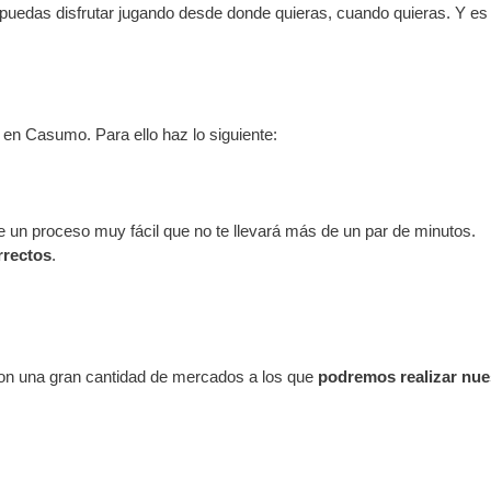
 puedas disfrutar jugando desde donde quieras, cuando quieras. Y es
en Casumo. Para ello haz lo siguiente:
de un proceso muy fácil que no te llevará más de un par de minutos.
rrectos
.
con una gran cantidad de mercados a los que
podremos realizar nu