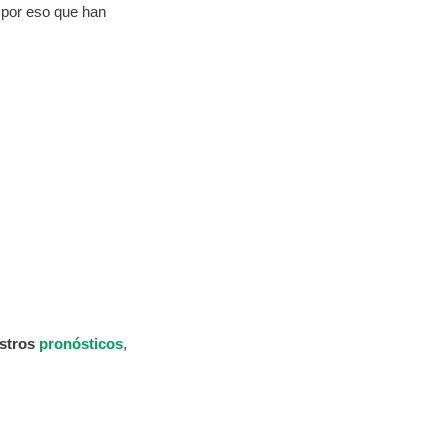
 por eso que han
estros
pronósticos
,