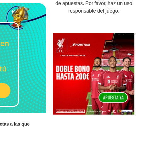
de apuestas. Por favor, haz un uso
responsable del juego.
etas a las que